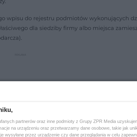
zy.
go wpisu do rejestru podmiotów wykonujących dz
aściwego dla siedziby firmy albo miejsca zamies
darcza).
niku,
fanych partnerów oraz inne podmioty z Grupy ZPR Media uzyskujem
cje na urządzeniu oraz przetwarzamy dane osobowe, takie jak unika
je wysyłane przez urządzenie czy dane przeglądania w celu zapewn