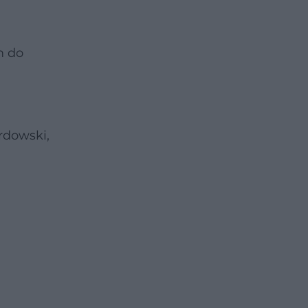
m do
rdowski,