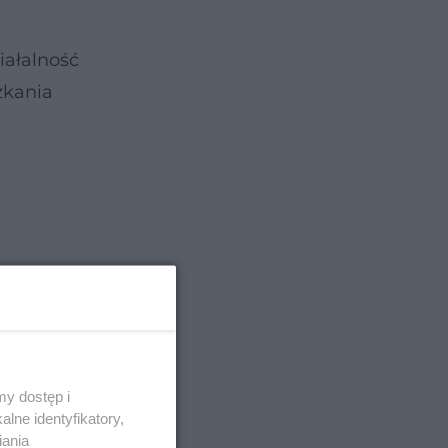
iałalność
zkania
y dostęp i
lne identyfikatory,
iania