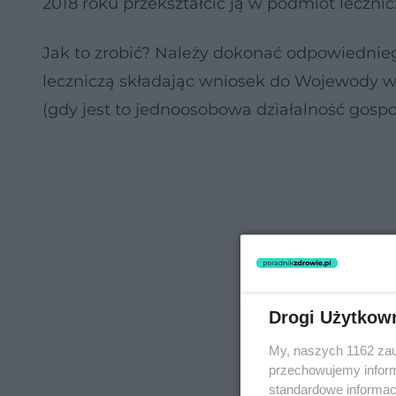
2018 roku przekształcić ją w podmiot lecznic
Jak to zrobić? Należy dokonać odpowiednie
leczniczą składając wniosek do Wojewody wł
(gdy jest to jednoosobowa działalność gospo
Drogi Użytkow
My, naszych 1162 zau
przechowujemy informa
standardowe informac