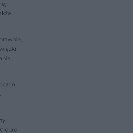
ej,
akże
prawnie,
wiązki.
ania
ieczeń
,
my
0 euro