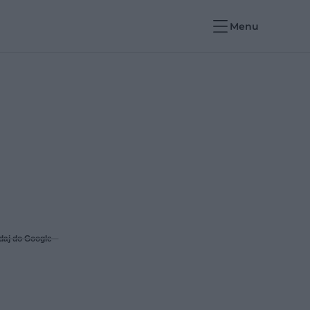
Menu
daj do Google