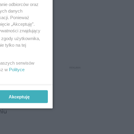
anie odbiorców oraz
nych danych
kacji. Ponieważ
eczenie
ięcie „Akceptuję”.
ywatności znajdujący
ą zgody użytkownika,
 tylko na tej
 naszych serwisów
ność
esz w
Polityce
zenia
a
Akceptuję
niu