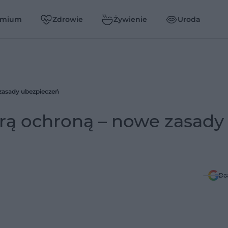
emium
Zdrowie
Żywienie
Uroda
 zasady ubezpieczeń
brą ochroną – nowe zasady
Do