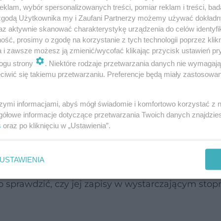
klam, wybór spersonalizowanych treści, pomiar reklam i treści, bad
 zgodą Użytkownika my i Zaufani Partnerzy możemy używać dokład
tego obowiązku skutkować będzie utratą prawa do
az aktywnie skanować charakterystykę urządzenia do celów identyfi
isów niezbędne też będzie obowiązkowe ubezpi
ść, prosimy o zgodę na korzystanie z tych technologii poprzez klikn
a i zawsze możesz ją zmienić/wycofać klikając przycisk ustawień pr
ogu strony
. Niektóre rodzaje przetwarzania danych nie wymagaj
iwić się takiemu przetwarzaniu. Preferencje będą miały zastosowanie
łalnością gospodarczą
szymi informacjami, abyś mógł świadomie i komfortowo korzystać z
izjoterapeuta prowadzący jednoosobową działal
gółowe informacje dotyczące przetwarzania Twoich danych znajdzi
iot leczniczy ma obowiązek wykupienia ubezpiec
s
oraz po kliknięciu w „Ustawienia”.
 tys. euro na jedno zdarzenie i 350 tys. euro n
USTAWIENIA
sprawdzić, czy jej zapisy w wystarczającym stop