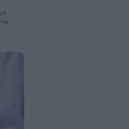
być
nie