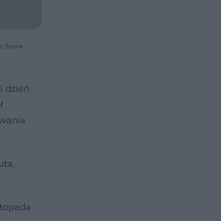
e. Scena
i dzień
ł
ywania
uta,
stopada