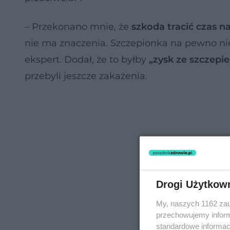
– Przekonano mnie, że
szkoda tracić czas n
nie ma znaczenia. Szczepionka na pewno nie 
ekspert. Dodał, że to byłby
„zysk ze szczepie
przebyli jeszcze zakażenia.
Drogi Użytkow
My, naszych 1162 zau
przechowujemy informa
standardowe informac