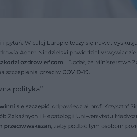
i pytań. W całej Europie toczy się nawet dyskusja
 zdrowia Adam Niedzielski powiedział w wywiadzie
aszkodzi ozdrowieńcom
”. Dodał, że Ministerstwo 
 na szczepienia przeciw
COVID-19
.
zna polityka”
winni się szczepić
, odpowiedział prof. Krzysztof S
orób Zakaźnych i Hepatologii Uniwersytetu Medyc
h przeciwwskazań
, żeby podbić tym osobom poz