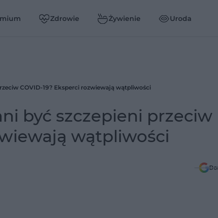
emium
Zdrowie
Żywienie
Uroda
przeciw COVID-19? Eksperci rozwiewają wątpliwości
ni być szczepieni przeciw
zwiewają wątpliwości
Do