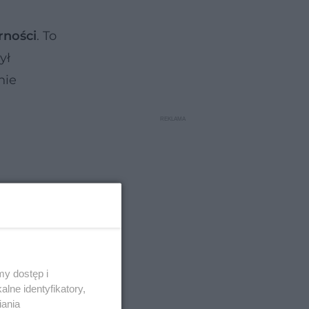
rności
. To
ył
nie
y dostęp i
lne identyfikatory,
iania