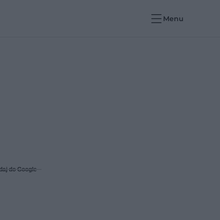
Menu
daj do Google