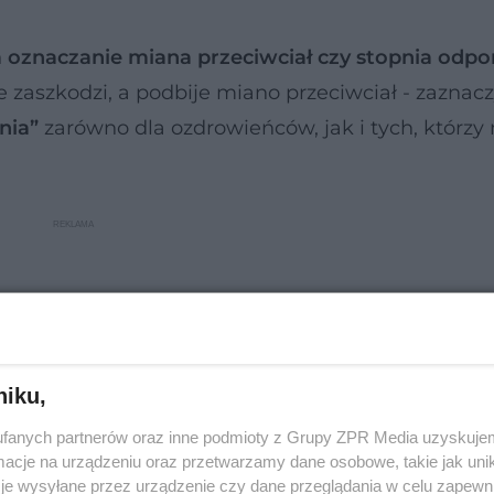
a oznaczanie miana przeciwciał czy stopnia odpo
zaszkodzi, a podbije miano przeciwciał - zaznacz
nia”
zarówno dla ozdrowieńców, jak i tych, którzy 
niku,
fanych partnerów oraz inne podmioty z Grupy ZPR Media uzyskujem
cje na urządzeniu oraz przetwarzamy dane osobowe, takie jak unika
je wysyłane przez urządzenie czy dane przeglądania w celu zapewn