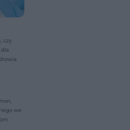
, czy
 dla
Zdrowia
imon,
znego we
iom