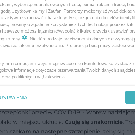
klam, wybór spersonalizowanych treści, pomiar reklam i treści, bad
 zgodą Użytkownika my i Zaufani Partnerzy możemy używać dokład
az aktywnie skanować charakterystykę urządzenia do celów identyfi
iątkowski, wirusolog z Warszawskiego Uniwersyte
ść, prosimy o zgodę na korzystanie z tych technologii poprzez klikn
ress” zaznaczył, że jest to
„słuszna polityka”
. -
a i zawsze możesz ją zmienić/wycofać klikając przycisk ustawień pr
ogu strony
. Niektóre rodzaje przetwarzania danych nie wymagaj
koronawirusem przeszła je skąpo-objawowo lub
iwić się takiemu przetwarzaniu. Preferencje będą miały zastosowanie
 immunologicznego jest słabo nasilona i krótkot
enami
podanymi lub wytworzonymi na skutek pod
szymi informacjami, abyś mógł świadomie i komfortowo korzystać z
zkodzi
– tłumaczył.
gółowe informacje dotyczące przetwarzania Twoich danych znajdzi
s
oraz po kliknięciu w „Ustawienia”.
USTAWIENIA
enia przeciw
koronawirusowi SARS-CoV-2
. Sam pro
 szczepionki przeciw COVID-19. - Wbrew nadziejo
lało w miejscu ukłucia.
Czuję się znakomicie
. Tr
niem
czekam na następne szczepienie
, żeby się ca