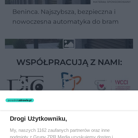
MATERIAŁ SPONSOROWANY
Beninca. Najszybsza, bezpieczna i
nowoczesna automatyka do bram
WSPÓŁPRACUJĄ Z NAMI:
Drogi Użytkowniku,
Żaden utwór zamieszczony w serwisie nie może być powielany i
My, naszych 1162 zaufanych partnerów oraz inne
rozpowszechniany lub dalej rozpowszechniany w jakikolwiek sposób
podmioty z Grupy ZPR Media uzyskujemy dostęp i
(w tym także elektroniczny lub mechaniczny) na jakimkolwiek polu