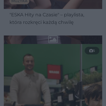
MUZYKA
"ESKA Hity na Czasie" – playlista,
która rozkręci każdą chwilę
5