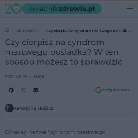
Aktualności
Czy cierpisz na syndrom martwego pośladka? W
ten sposób możesz to sprawdzić
Czy cierpisz na syndrom
martwego pośladka? W ten
sposób możesz to sprawdzić
2022-08-26
13:06
Dodaj do Google
Katarzyna Hubicz
Chociaż nazwa "syndrom martwego