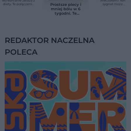
wchłanianie żelaza z
wieczorem? Ten
diety. Te połączenia
sygnał może
Prostsze plecy i
produktów
wskazywać na
mniej bólu w 6
pomagają przy
chorobę, która długo
tygodni. Te
anemii
nie daje objawów
ćwiczenia
pomagają
zmniejszyć wdowi
garb
REDAKTOR NACZELNA
POLECA