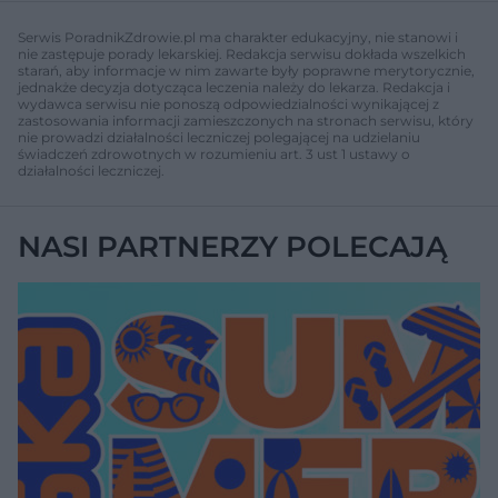
Serwis PoradnikZdrowie.pl ma charakter edukacyjny, nie stanowi i
nie zastępuje porady lekarskiej. Redakcja serwisu dokłada wszelkich
starań, aby informacje w nim zawarte były poprawne merytorycznie,
jednakże decyzja dotycząca leczenia należy do lekarza. Redakcja i
wydawca serwisu nie ponoszą odpowiedzialności wynikającej z
zastosowania informacji zamieszczonych na stronach serwisu, który
nie prowadzi działalności leczniczej polegającej na udzielaniu
świadczeń zdrowotnych w rozumieniu art. 3 ust 1 ustawy o
działalności leczniczej.
NASI PARTNERZY POLECAJĄ