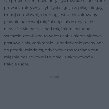
Ale problem ten może dotyczyć również osób, które
prowadzą aktywny tryb życia - grają w piłkę, biegają,
trenują na siłowni, a trening jest ukierunkowany
głównie na rozwój mięśni nóg, lub osoby takie
niewłaściwie pracują nad mięśniami brzucha.
Wreszcie, dotyka on również osób z nieprawidłową
postawą ciała, konkretnie - z nadmiernie pochyloną
do przodu miednicą, gdyż wówczas rozciąga ona
mięśnie pośladkowe i trudniej je aktywować w
trakcie ruchu.