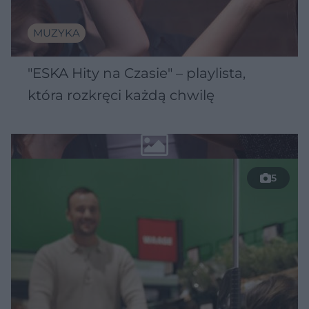
MUZYKA
"ESKA Hity na Czasie" – playlista,
która rozkręci każdą chwilę
5