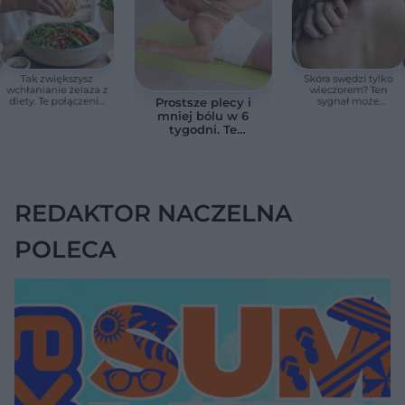
Tak zwiększysz
Skóra swędzi tylko
wchłanianie żelaza z
wieczorem? Ten
diety. Te połączenia
sygnał może
Prostsze plecy i
produktów
wskazywać na
mniej bólu w 6
pomagają przy
chorobę, która długo
tygodni. Te
anemii
nie daje objawów
ćwiczenia
pomagają
zmniejszyć wdowi
garb
REDAKTOR NACZELNA
POLECA