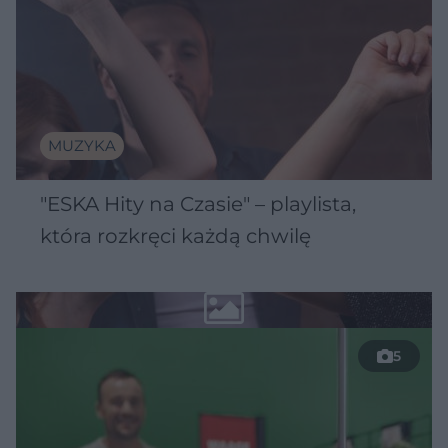
MUZYKA
"ESKA Hity na Czasie" – playlista,
która rozkręci każdą chwilę
5