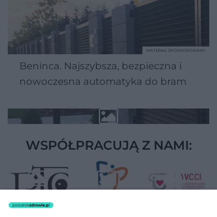
MATERIAŁ SPONSOROWANY
Beninca. Najszybsza, bezpieczna i
nowoczesna automatyka do bram
WSPÓŁPRACUJĄ Z NAMI: