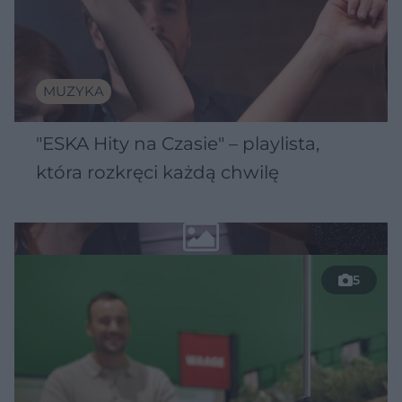
MUZYKA
"ESKA Hity na Czasie" – playlista,
która rozkręci każdą chwilę
5