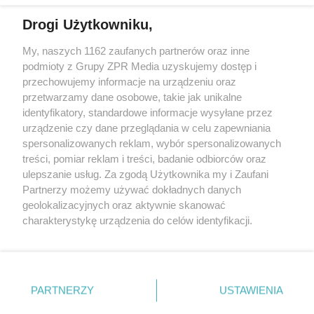
Drogi Użytkowniku,
Żaden utwór zamieszczony w serwisie nie może być powielany i
My, naszych 1162 zaufanych partnerów oraz inne
rozpowszechniany lub dalej rozpowszechniany w jakikolwiek sposób
podmioty z Grupy ZPR Media uzyskujemy dostęp i
(w tym także elektroniczny lub mechaniczny) na jakimkolwiek polu
eksploatacji w jakiejkolwiek formie, włącznie z umieszczaniem w
przechowujemy informacje na urządzeniu oraz
Internecie bez pisemnej zgody właściciela praw. Jakiekolwiek użycie
przetwarzamy dane osobowe, takie jak unikalne
lub wykorzystanie utworów w całości lub w części z naruszeniem
identyfikatory, standardowe informacje wysyłane przez
prawa, tzn. bez właściwej zgody, jest zabronione pod groźbą kary i
może być ścigane prawnie.
urządzenie czy dane przeglądania w celu zapewniania
spersonalizowanych reklam, wybór spersonalizowanych
treści, pomiar reklam i treści, badanie odbiorców oraz
ulepszanie usług. Za zgodą Użytkownika my i Zaufani
Partnerzy możemy używać dokładnych danych
geolokalizacyjnych oraz aktywnie skanować
charakterystykę urządzenia do celów identyfikacji.
O nas
Ponieważ cenimy Twoją prywatność, prosimy o zgodę na
korzystanie z tych technologii poprzez kliknięcie
Informacje prawne
„Akceptuję”. Zgoda jest dobrowolna i zawsze możesz ją
zmienić/wycofać klikając przycisk ustawień prywatności
Nasze serwisy
PARTNERZY
USTAWIENIA
znajdujący się w lewym dolnym rogu strony
. Niektóre
© 2026 Grupa ZPR Media