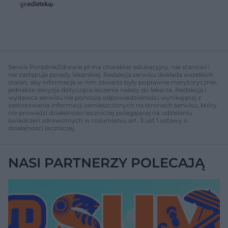
s
ń
ń
t
1
1
0
0
a
s
s
ł
d
d
y
o
o
c
t
p
u
r
z
ł
z
Serwis PoradnikZdrowie.pl ma charakter edukacyjny, nie stanowi i
a
u
o
nie zastępuje porady lekarskiej. Redakcja serwisu dokłada wszelkich
s
d
starań, aby informacje w nim zawarte były poprawne merytorycznie,
u
Â
jednakże decyzja dotycząca leczenia należy do lekarza. Redakcja i
wydawca serwisu nie ponoszą odpowiedzialności wynikającej z
zastosowania informacji zamieszczonych na stronach serwisu, który
nie prowadzi działalności leczniczej polegającej na udzielaniu
świadczeń zdrowotnych w rozumieniu art. 3 ust 1 ustawy o
działalności leczniczej.
NASI PARTNERZY POLECAJĄ