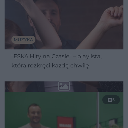
MUZYKA
"ESKA Hity na Czasie" – playlista,
która rozkręci każdą chwilę
5