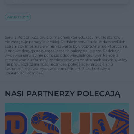
wirus z Chin
Serwis PoradnikZdrowie.pl ma charakter edukacyjny, nie stanowi i
nie zastępuje porady lekarskiej. Redakcja serwisu dokłada wszelkich
starań, aby informacje w nim zawarte były poprawne merytorycznie,
jednakże decyzja dotycząca leczenia należy do lekarza. Redakcja i
wydawca serwisu nie ponoszą odpowiedzialności wynikającej z
zastosowania informacji zamieszczonych na stronach serwisu, który
nie prowadzi działalności leczniczej polegającej na udzielaniu
świadczeń zdrowotnych w rozumieniu art. 3 ust 1 ustawy o
działalności leczniczej.
NASI PARTNERZY POLECAJĄ