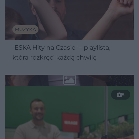
MUZYKA
"ESKA Hity na Czasie" – playlista,
która rozkręci każdą chwilę
5