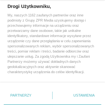
Drogi Użytkowniku,
Żaden utwór zamieszczony w serwisie nie może być powielany i
My, naszych 1162 zaufanych partnerów oraz inne
rozpowszechniany lub dalej rozpowszechniany w jakikolwiek sposób
podmioty z Grupy ZPR Media uzyskujemy dostęp i
(w tym także elektroniczny lub mechaniczny) na jakimkolwiek polu
eksploatacji w jakiejkolwiek formie, włącznie z umieszczaniem w
przechowujemy informacje na urządzeniu oraz
Internecie bez pisemnej zgody właściciela praw. Jakiekolwiek użycie
przetwarzamy dane osobowe, takie jak unikalne
lub wykorzystanie utworów w całości lub w części z naruszeniem
identyfikatory, standardowe informacje wysyłane przez
prawa, tzn. bez właściwej zgody, jest zabronione pod groźbą kary i
może być ścigane prawnie.
urządzenie czy dane przeglądania w celu zapewniania
spersonalizowanych reklam, wybór spersonalizowanych
treści, pomiar reklam i treści, badanie odbiorców oraz
ulepszanie usług. Za zgodą Użytkownika my i Zaufani
Partnerzy możemy używać dokładnych danych
geolokalizacyjnych oraz aktywnie skanować
charakterystykę urządzenia do celów identyfikacji.
O nas
Ponieważ cenimy Twoją prywatność, prosimy o zgodę na
korzystanie z tych technologii poprzez kliknięcie
Informacje prawne
„Akceptuję”. Zgoda jest dobrowolna i zawsze możesz ją
zmienić/wycofać klikając przycisk ustawień prywatności
Nasze serwisy
PARTNERZY
USTAWIENIA
znajdujący się w lewym dolnym rogu strony
. Niektóre
© 2026 Grupa ZPR Media
rodzaje przetwarzania danych nie wymagają zgody