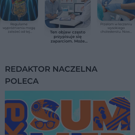
Regularne
Przełom w leczeniu
wypróżnienia mogą
wysokiego
zależeć od tej
cholesterolu. Nowa
Ten objaw często
witaminy. Odkrycie
terapia zmniejszyła
przypisuje się
zaskoczyło
LDL o ponad połowę
zaparciom. Może
naukowców
jednak wskazywać
na chorobę jelita
REDAKTOR NACZELNA
POLECA