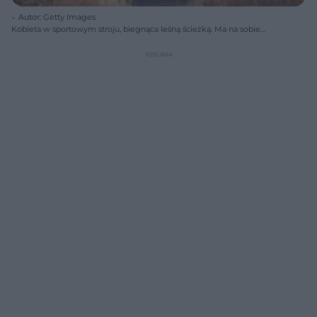
Autor: Getty Images
Kobieta w sportowym stroju, biegnąca leśną ścieżką. Ma na sobie
niebieską bluzę z kapturem, czarne legginsy, różową opaskę na
głowie i różowe buty, co doskonale ilustruje aktywność fizyczną.
Artykuł na Poradnik Zdrowie dotyczy wyboru bezprzewodowych
słuchawek do biegania.