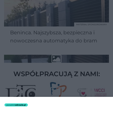
MATERIAŁ SPONSOROWANY
Beninca. Najszybsza, bezpieczna i
nowoczesna automatyka do bram
WSPÓŁPRACUJĄ Z NAMI: