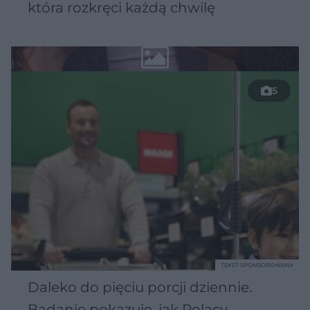
która rozkręci każdą chwilę
5
TEKST SPONSOROWANY
Daleko do pięciu porcji dziennie.
Badanie pokazuje, jak Polacy