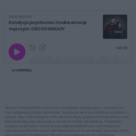
DROGOWSKAZY
Kondycja psychiczna i trudne emocje
mężczyzn. DROGOWSKAZY
G
P
P
P
-
46:59
r
r
r
o
a
z
z
j
z
e
e
w
w
o
i
i
s
ń
ń
t
1
1
0
0
a
s
s
ł
d
d
y
o
o
c
t
p
u
r
z
ł
z
Serwis PoradnikZdrowie.pl ma charakter edukacyjny, nie stanowi i
a
u
o
nie zastępuje porady lekarskiej. Redakcja serwisu dokłada wszelkich
s
d
starań, aby informacje w nim zawarte były poprawne merytorycznie,
u
Â
jednakże decyzja dotycząca leczenia należy do lekarza. Redakcja i
wydawca serwisu nie ponoszą odpowiedzialności wynikającej z
zastosowania informacji zamieszczonych na stronach serwisu, który
nie prowadzi działalności leczniczej polegającej na udzielaniu