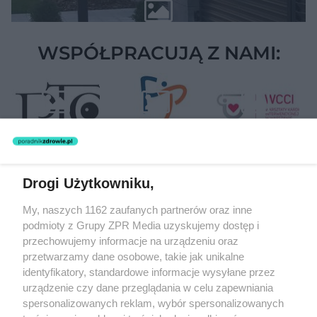
WSPÓŁPRACUJĄ Z NAMI:
Drogi Użytkowniku,
Żaden utwór zamieszczony w serwisie nie może być powielany i
My, naszych 1162 zaufanych partnerów oraz inne
rozpowszechniany lub dalej rozpowszechniany w jakikolwiek sposób
podmioty z Grupy ZPR Media uzyskujemy dostęp i
(w tym także elektroniczny lub mechaniczny) na jakimkolwiek polu
eksploatacji w jakiejkolwiek formie, włącznie z umieszczaniem w
przechowujemy informacje na urządzeniu oraz
Internecie bez pisemnej zgody właściciela praw. Jakiekolwiek użycie
przetwarzamy dane osobowe, takie jak unikalne
lub wykorzystanie utworów w całości lub w części z naruszeniem
identyfikatory, standardowe informacje wysyłane przez
prawa, tzn. bez właściwej zgody, jest zabronione pod groźbą kary i
może być ścigane prawnie.
urządzenie czy dane przeglądania w celu zapewniania
spersonalizowanych reklam, wybór spersonalizowanych