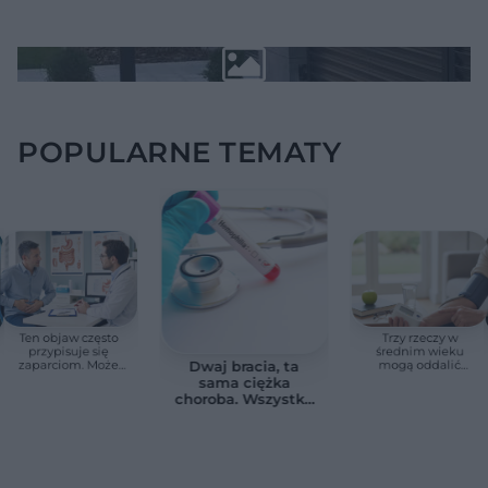
POPULARNE TEMATY
Ten objaw często
Trzy rzeczy w
przypisuje się
średnim wieku
zaparciom. Może
mogą oddalić
Dwaj bracia, ta
jednak wskazywać
demencję o prawie
sama ciężka
na chorobę jelita
13 lat. Naukowcy
choroba. Wszystko
wskazali kluczowe
zmieniają jedne
czynniki
urodziny