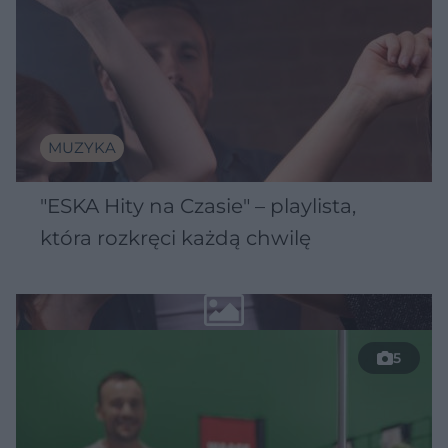
MUZYKA
"ESKA Hity na Czasie" – playlista,
która rozkręci każdą chwilę
5