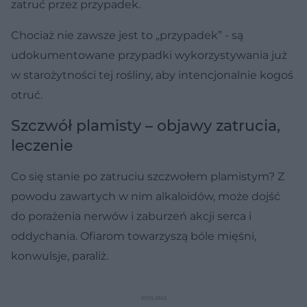
zatruć przez przypadek.
Chociaż nie zawsze jest to „przypadek” - są
udokumentowane przypadki wykorzystywania już
w starożytności tej rośliny, aby intencjonalnie kogoś
otruć.
Szczwół plamisty – objawy zatrucia,
leczenie
Co się stanie po zatruciu szczwołem plamistym? Z
powodu zawartych w nim alkaloidów, może dojść
do porażenia nerwów i zaburzeń akcji serca i
oddychania. Ofiarom towarzyszą bóle mięśni,
konwulsje, paraliż.