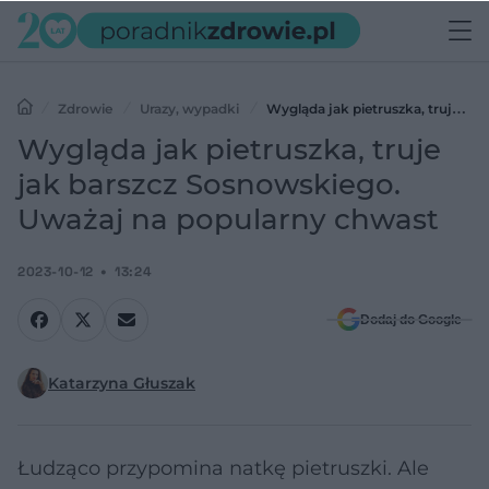
Zdrowie
Urazy, wypadki
Wygląda jak pietruszka, truje jak
barszcz Sosnowskiego. Uważaj na popularny chwast
Wygląda jak pietruszka, truje
jak barszcz Sosnowskiego.
Uważaj na popularny chwast
2023-10-12
13:24
Dodaj do Google
Katarzyna Głuszak
Łudząco przypomina natkę pietruszki. Ale