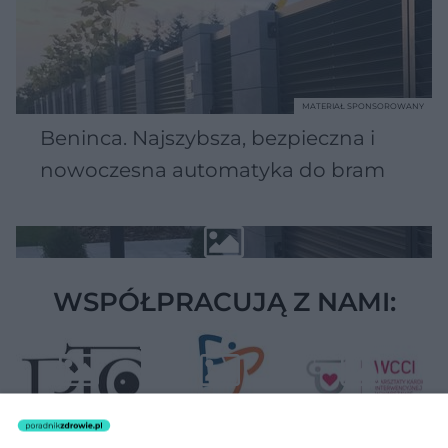
MATERIAŁ SPONSOROWANY
Beninca. Najszybsza, bezpieczna i
nowoczesna automatyka do bram
WSPÓŁPRACUJĄ Z NAMI: