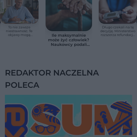
To nie zawsze
Długo czekali na tę
niestrawność. Te
decyzję. Ministerstwo
objawy mogą
rozszerza refundację
Ile maksymalnie
wskazywać na raka
pomp insulinowych
może żyć człowiek?
trzustki
Naukowcy podali
zaskakującą liczbę
REDAKTOR NACZELNA
POLECA