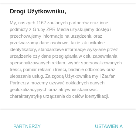
Drogi Użytkowniku,
Żaden utwór zamieszczony w serwisie nie może być powielany i
My, naszych 1162 zaufanych partnerów oraz inne
rozpowszechniany lub dalej rozpowszechniany w jakikolwiek sposób
podmioty z Grupy ZPR Media uzyskujemy dostęp i
(w tym także elektroniczny lub mechaniczny) na jakimkolwiek polu
eksploatacji w jakiejkolwiek formie, włącznie z umieszczaniem w
przechowujemy informacje na urządzeniu oraz
Internecie bez pisemnej zgody właściciela praw. Jakiekolwiek użycie
przetwarzamy dane osobowe, takie jak unikalne
lub wykorzystanie utworów w całości lub w części z naruszeniem
identyfikatory, standardowe informacje wysyłane przez
prawa, tzn. bez właściwej zgody, jest zabronione pod groźbą kary i
może być ścigane prawnie.
urządzenie czy dane przeglądania w celu zapewniania
spersonalizowanych reklam, wybór spersonalizowanych
treści, pomiar reklam i treści, badanie odbiorców oraz
ulepszanie usług. Za zgodą Użytkownika my i Zaufani
Partnerzy możemy używać dokładnych danych
geolokalizacyjnych oraz aktywnie skanować
charakterystykę urządzenia do celów identyfikacji.
O nas
Ponieważ cenimy Twoją prywatność, prosimy o zgodę na
korzystanie z tych technologii poprzez kliknięcie
Informacje prawne
„Akceptuję”. Zgoda jest dobrowolna i zawsze możesz ją
zmienić/wycofać klikając przycisk ustawień prywatności
Nasze serwisy
PARTNERZY
USTAWIENIA
znajdujący się w lewym dolnym rogu strony
. Niektóre
© 2026 Grupa ZPR Media