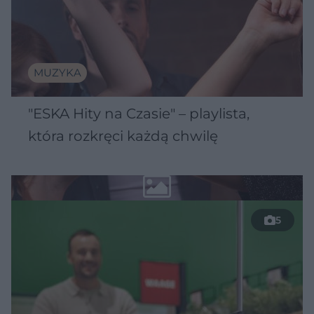
MUZYKA
"ESKA Hity na Czasie" – playlista,
która rozkręci każdą chwilę
5