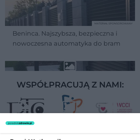
MATERIAŁ SPONSOROWANY
Beninca. Najszybsza, bezpieczna i
nowoczesna automatyka do bram
WSPÓŁPRACUJĄ Z NAMI: