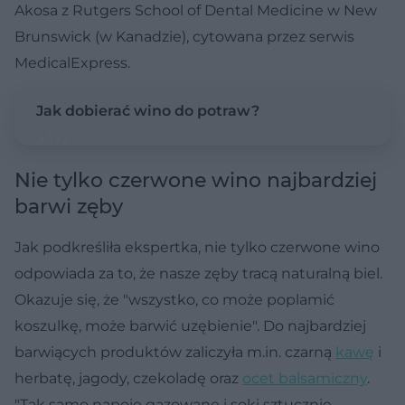
Akosa z Rutgers School of Dental Medicine w New
Brunswick (w Kanadzie), cytowana przez serwis
MedicalExpress.
Jak dobierać wino do potraw?
Nie tylko czerwone wino najbardziej
barwi zęby
Jak podkreśliła ekspertka, nie tylko czerwone wino
odpowiada za to, że nasze zęby tracą naturalną biel.
Okazuje się, że "wszystko, co może poplamić
koszulkę, może barwić uzębienie". Do najbardziej
barwiących produktów zaliczyła m.in. czarną
kawę
i
herbatę, jagody, czekoladę oraz
ocet balsamiczny
.
"Tak samo napoje gazowane i soki sztucznie