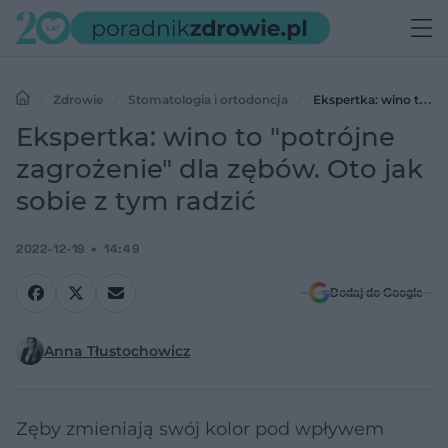
Zdrowie
Stomatologia i ortodoncja
Ekspertka: wino to
"potrójne zagrożenie" dla zębów. Oto jak sobie z tym radzić
Ekspertka: wino to "potrójne
zagrożenie" dla zębów. Oto jak
sobie z tym radzić
2022-12-19
14:49
Dodaj do Google
Anna Tłustochowicz
Zęby zmieniają swój kolor pod wpływem