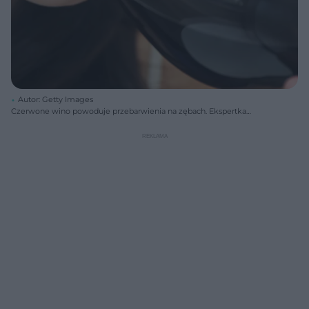
Autor: Getty Images
Czerwone wino powoduje przebarwienia na zębach. Ekspertka
zdradza sposób, jak tego uniknąć