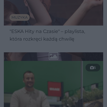
MUZYKA
"ESKA Hity na Czasie" – playlista,
która rozkręci każdą chwilę
5