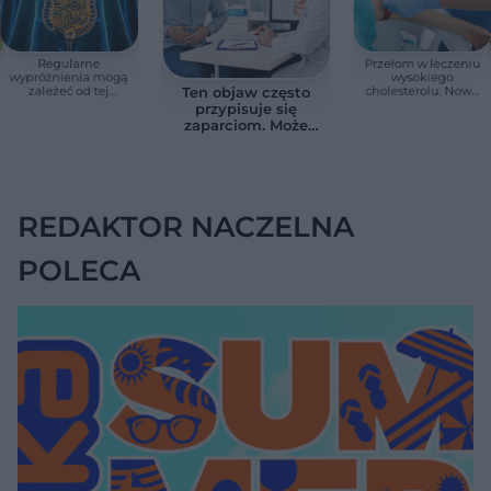
Regularne
Przełom w leczeniu
wypróżnienia mogą
wysokiego
zależeć od tej
cholesterolu. Nowa
Ten objaw często
witaminy. Odkrycie
terapia zmniejszyła
przypisuje się
zaskoczyło
LDL o ponad połowę
zaparciom. Może
naukowców
jednak wskazywać
na chorobę jelita
REDAKTOR NACZELNA
POLECA