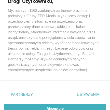
Drogi Użytkowniku,
Żaden utwór zamieszczony w serwisie nie może być powielany i
My, naszych 1162 zaufanych partnerów oraz inne
rozpowszechniany lub dalej rozpowszechniany w jakikolwiek sposób
podmioty z Grupy ZPR Media uzyskujemy dostęp i
(w tym także elektroniczny lub mechaniczny) na jakimkolwiek polu
eksploatacji w jakiejkolwiek formie, włącznie z umieszczaniem w
przechowujemy informacje na urządzeniu oraz
Internecie bez pisemnej zgody właściciela praw. Jakiekolwiek użycie
przetwarzamy dane osobowe, takie jak unikalne
lub wykorzystanie utworów w całości lub w części z naruszeniem
identyfikatory, standardowe informacje wysyłane przez
prawa, tzn. bez właściwej zgody, jest zabronione pod groźbą kary i
może być ścigane prawnie.
urządzenie czy dane przeglądania w celu zapewniania
spersonalizowanych reklam, wybór spersonalizowanych
treści, pomiar reklam i treści, badanie odbiorców oraz
ulepszanie usług. Za zgodą Użytkownika my i Zaufani
Partnerzy możemy używać dokładnych danych
geolokalizacyjnych oraz aktywnie skanować
charakterystykę urządzenia do celów identyfikacji.
O nas
Ponieważ cenimy Twoją prywatność, prosimy o zgodę na
korzystanie z tych technologii poprzez kliknięcie
Informacje prawne
„Akceptuję”. Zgoda jest dobrowolna i zawsze możesz ją
zmienić/wycofać klikając przycisk ustawień prywatności
Nasze serwisy
PARTNERZY
USTAWIENIA
znajdujący się w lewym dolnym rogu strony
. Niektóre
© 2026 Grupa ZPR Media
rodzaje przetwarzania danych nie wymagają zgody
Akceptuję
użytkownika, ale masz prawo sprzeciwić się takiemu