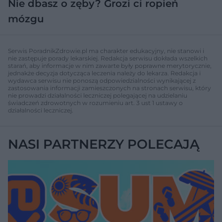
Nie dbasz o zęby? Grozi ci ropień
mózgu
Serwis PoradnikZdrowie.pl ma charakter edukacyjny, nie stanowi i
nie zastępuje porady lekarskiej. Redakcja serwisu dokłada wszelkich
starań, aby informacje w nim zawarte były poprawne merytorycznie,
jednakże decyzja dotycząca leczenia należy do lekarza. Redakcja i
wydawca serwisu nie ponoszą odpowiedzialności wynikającej z
zastosowania informacji zamieszczonych na stronach serwisu, który
nie prowadzi działalności leczniczej polegającej na udzielaniu
świadczeń zdrowotnych w rozumieniu art. 3 ust 1 ustawy o
działalności leczniczej.
NASI PARTNERZY POLECAJĄ