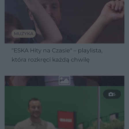
MUZYKA
"ESKA Hity na Czasie" – playlista,
która rozkręci każdą chwilę
5