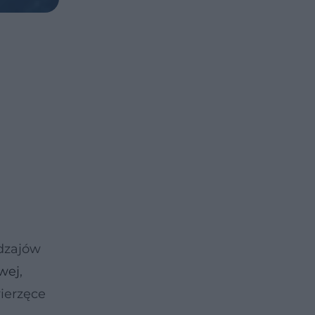
odzajów
wej
,
ierzęce