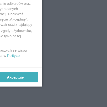
anie odbiorców oraz
nych danych
kacji. Ponieważ
ięcie „Akceptuję”.
ywatności znajdujący
ą zgody użytkownika,
 tylko na tej
 naszych serwisów
esz w
Polityce
Akceptuję