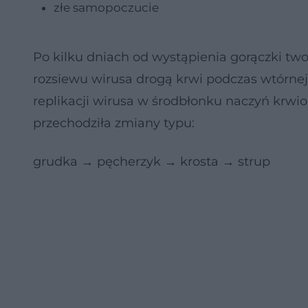
złe samopoczucie
Po kilku dniach od wystąpienia gorączki two
rozsiewu wirusa drogą krwi podczas wtórnej
replikacji wirusa w środbłonku naczyń krwi
przechodziła zmiany typu:
grudka → pęcherzyk → krosta → strup