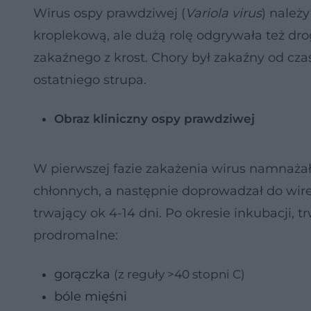
Wirus ospy prawdziwej (
Variola virus
) należ
kroplekową, ale dużą rolę odgrywała też dr
zakaźnego z krost. Chory był zakaźny od cza
ostatniego strupa.
Obraz kliniczny ospy prawdziwej
W pierwszej fazie zakażenia wirus namnaża
chłonnych, a następnie doprowadzał do wir
trwający ok 4-14 dni. Po okresie inkubacji, 
prodromalne:
gorączka
(z reguły >40 stopni C)
bóle mięśni