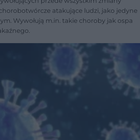
wywołujących przede wszystkim zmiany
chorobotwórcze atakujące ludzi, jako jedyne
m. Wywołują m.in. takie choroby jak ospa
akaźnego.