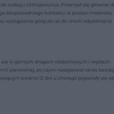
y do rodzaju
Orthopoxvirus
. Przenosił się głównie 
oga bezpośredniego kontaktu w postaci materiału
su wystąpienia gorączki aż do chwili odpadnięcia
ł się w górnych drogach oddechowych i węzłach
emii pierwotnej, po czym następował okres bezo
trwającym średnio 12 dni u chorego pojawiały się o