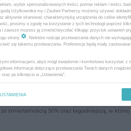
klam, wybór spersonalizowanych treści, pomiar reklam i treści, bad
alnej lub iksosaedralnej
 zgodą Użytkownika my i Zaufani Partnerzy możemy używać dokład
az aktywnie skanować charakterystykę urządzenia do celów identyfi
ść, prosimy o zgodę na korzystanie z tych technologii poprzez klikn
zmie, co jest niezwykłe u wirusów DNA
a i zawsze możesz ją zmienić/wycofać klikając przycisk ustawień pr
ogu strony
. Niektóre rodzaje przetwarzania danych nie wymagaj
owym DNA i ma długość 120-375 tysięcy par zasad
iwić się takiemu przetwarzaniu. Preferencje będą miały zastosowanie
 zawartości białek są dość oporne na środki
szymi informacjami, abyś mógł świadomie i komfortowo korzystać z
gółowe informacje dotyczące przetwarzania Twoich danych znajdzi
s
oraz po kliknięciu w „Ustawienia”.
swirusy - ospa prawdziwa
USTAWIENIA
wa, posiadająca wysoki wskaźnik śmiertelności.
ze śmiertelnością 50% oraz łagodniejszą, w której