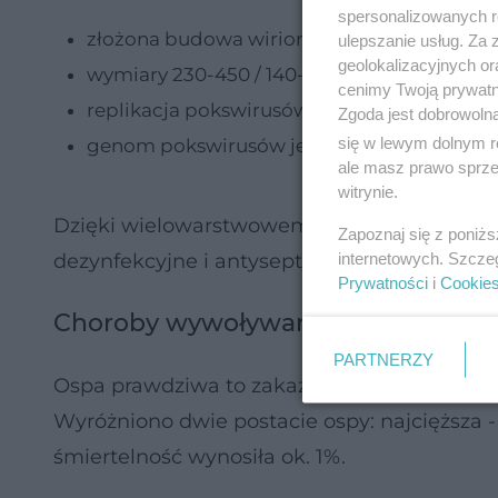
spersonalizowanych re
złożona budowa wirionu i brak symetrii spir
ulepszanie usług. Za
geolokalizacyjnych or
wymiary 230-450 / 140-250
cenimy Twoją prywatno
replikacja pokswirusów zachodzi w cytopla
Zgoda jest dobrowoln
się w lewym dolnym r
genom pokswirusów jest liniowym dwunici
ale masz prawo sprzec
witrynie.
Dzięki wielowarstwowemu płaszczowi o dużej
Zapoznaj się z poniż
internetowych. Szcze
dezynfekcyjne i antyseptyczne.
Prywatności
i
Cookie
Choroby wywoływane przez ortopok
PARTNERZY
Ospa prawdziwa to zakaźna choroba wysypko
Wyróżniono dwie postacie ospy: najcięższa - 
śmiertelność wynosiła ok. 1%.