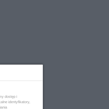
y dostęp i
lne identyfikatory,
iania