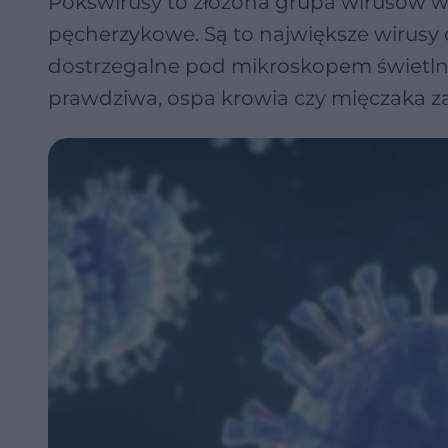
Pokswirusy to złożona grupa wirusów 
pęcherzykowe. Są to największe wirusy 
dostrzegalne pod mikroskopem świetlny
prawdziwa, ospa krowia czy mięczaka z