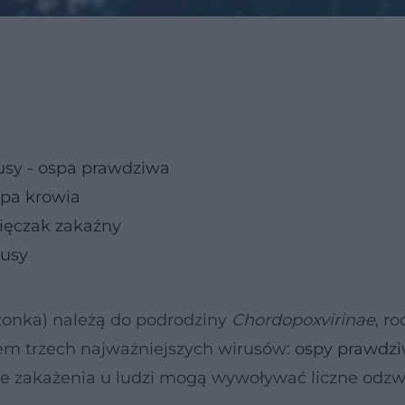
sy - ospa prawdziwa
spa krowia
ięczak zakaźny
rusy
szonka) należą do podrodziny
Chordopoxvirinae
, r
iem trzech najważniejszych wirusów:
ospy prawdzi
e zakażenia u ludzi mogą wywoływać liczne odzw