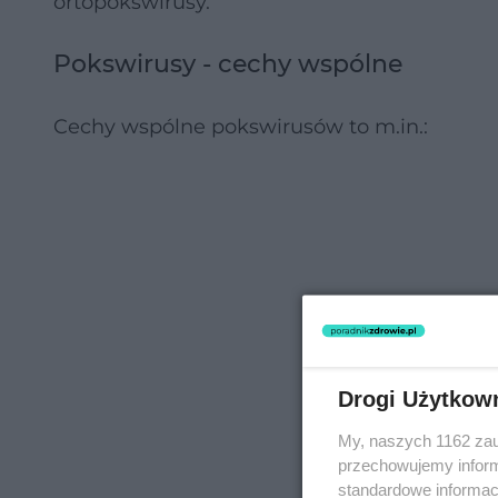
ortopokswirusy.
Pokswirusy - cechy wspólne
Cechy wspólne pokswirusów to m.in.:
Drogi Użytkow
My, naszych 1162 zau
przechowujemy informa
standardowe informac