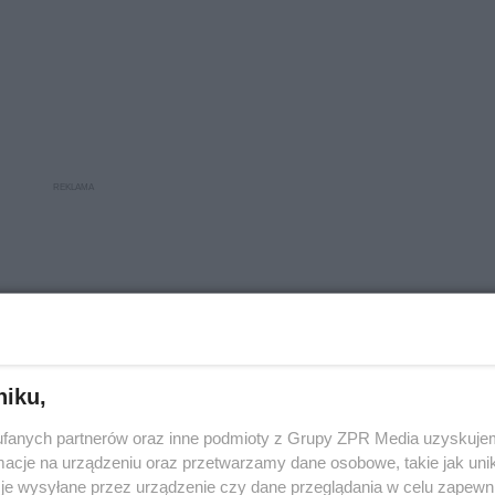
niku,
fanych partnerów oraz inne podmioty z Grupy ZPR Media uzyskujem
cje na urządzeniu oraz przetwarzamy dane osobowe, takie jak unika
je wysyłane przez urządzenie czy dane przeglądania w celu zapewn