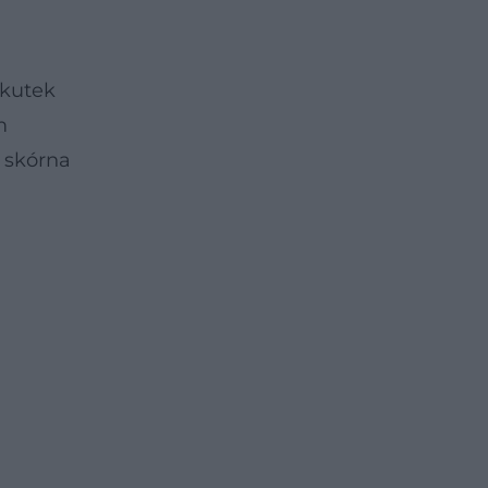
skutek
m
 skórna