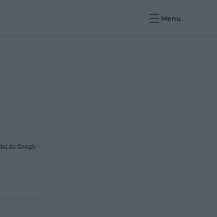
Menu
daj do Google