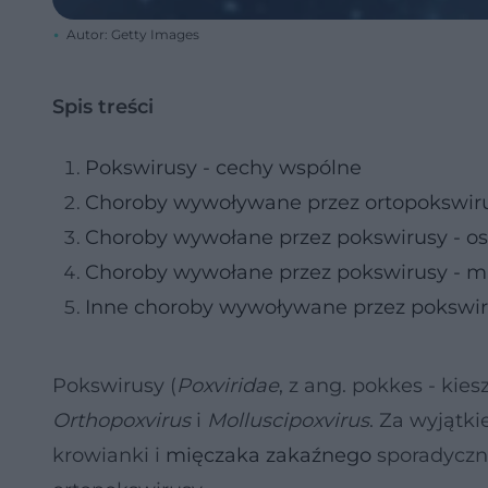
Autor: Getty Images
Spis treści
Pokswirusy - cechy wspólne
Choroby wywoływane przez ortopokswiru
Choroby wywołane przez pokswirusy - o
Choroby wywołane przez pokswirusy - m
Inne choroby wywoływane przez pokswi
Pokswirusy (
Poxviridae
, z ang. pokkes - kie
Orthopoxvirus
i
Molluscipoxvirus
. Za wyjątk
krowianki i
mięczaka zakaźnego
sporadyczn