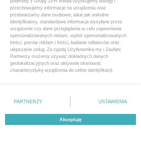
podmioty z Grupy ZPR Media uzyskujemy dostęp i
przechowujemy informacje na urządzeniu oraz
przetwarzamy dane osobowe, takie jak unikalne
identyfikatory, standardowe informacje wysyłane przez
urządzenie czy dane przeglądania w celu zapewniania
spersonalizowanych reklam, wybór spersonalizowanych
treści, pomiar reklam i treści, badanie odbiorców oraz
ulepszanie usług. Za zgodą Użytkownika my i Zaufani
Partnerzy możemy używać dokładnych danych
geolokalizacyjnych oraz aktywnie skanować
charakterystykę urządzenia do celów identyfikacji.
MUZYKA
Ponieważ cenimy Twoją prywatność, prosimy o zgodę na
korzystanie z tych technologii poprzez kliknięcie
"ESKA Hity na Czasie" – playlista,
„Akceptuję”. Zgoda jest dobrowolna i zawsze możesz ją
zmienić/wycofać klikając przycisk ustawień prywatności
która rozkręci każdą chwilę
PARTNERZY
USTAWIENIA
znajdujący się w lewym dolnym rogu strony
. Niektóre
rodzaje przetwarzania danych nie wymagają zgody
Akceptuję
użytkownika, ale masz prawo sprzeciwić się takiemu
przetwarzaniu. Preferencje będą miały zastosowanie tylko
na tej witrynie.
5