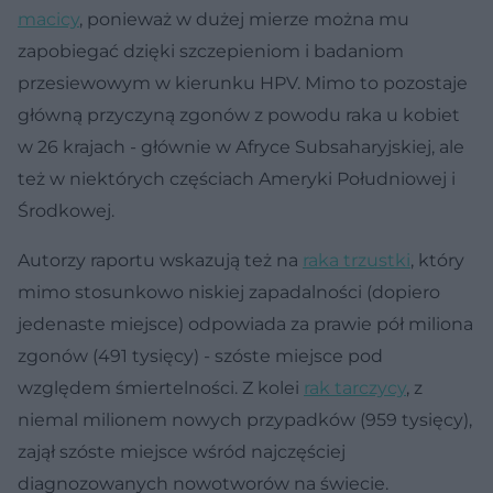
macicy
, ponieważ w dużej mierze można mu
zapobiegać dzięki szczepieniom i badaniom
przesiewowym w kierunku HPV. Mimo to pozostaje
główną przyczyną zgonów z powodu raka u kobiet
w 26 krajach - głównie w Afryce Subsaharyjskiej, ale
też w niektórych częściach Ameryki Południowej i
Środkowej.
Autorzy raportu wskazują też na
raka trzustki
, który
mimo stosunkowo niskiej zapadalności (dopiero
jedenaste miejsce) odpowiada za prawie pół miliona
zgonów (491 tysięcy) - szóste miejsce pod
względem śmiertelności. Z kolei
rak tarczycy
, z
niemal milionem nowych przypadków (959 tysięcy),
zajął szóste miejsce wśród najczęściej
diagnozowanych nowotworów na świecie.