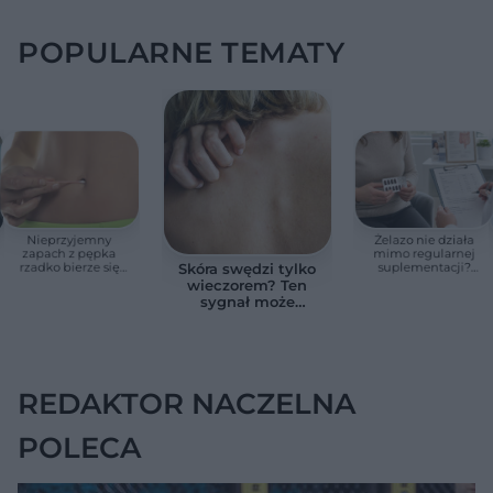
POPULARNE TEMATY
Nieprzyjemny
Żelazo nie działa
zapach z pępka
mimo regularnej
rzadko bierze się
suplementacji?
Skóra swędzi tylko
znikąd. Jeden objaw
Przyczyna może
wieczorem? Ten
zmienia wszystko
ukrywać się w
sygnał może
jelitach
wskazywać na
chorobę, która długo
nie daje objawów
REDAKTOR NACZELNA
POLECA