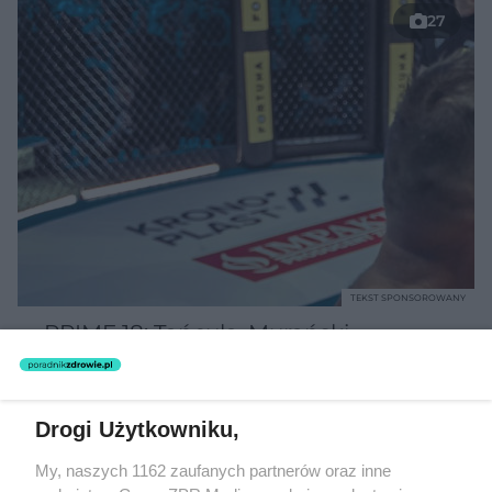
27
TEKST SPONSOROWANY
PRIME 18: Tańcula, Murański,
Schreiber i Wach na jednej gali!
Drogi Użytkowniku,
My, naszych 1162 zaufanych partnerów oraz inne