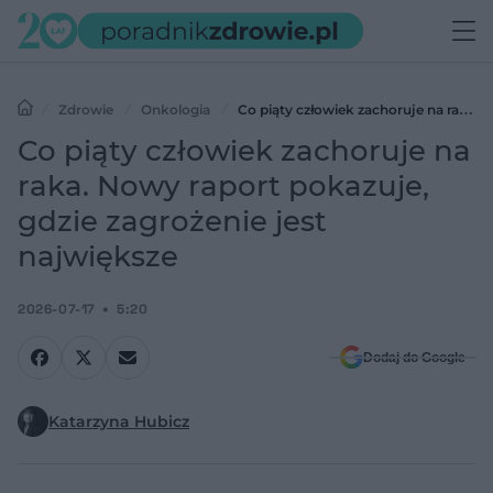
Zdrowie
Onkologia
Co piąty człowiek zachoruje na raka.
Nowy raport pokazuje, gdzie zagrożenie jest największe
Co piąty człowiek zachoruje na
raka. Nowy raport pokazuje,
gdzie zagrożenie jest
największe
2026-07-17
5:20
Dodaj do Google
Katarzyna Hubicz