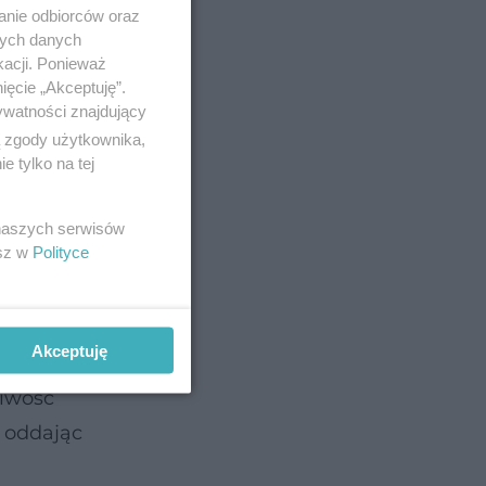
anie odbiorców oraz
nych danych
kacji. Ponieważ
ięcie „Akceptuję”.
ywatności znajdujący
ą zgody użytkownika,
 tylko na tej
 naszych serwisów
esz w
Polityce
cy coraz
Akceptuję
liwość
, oddając