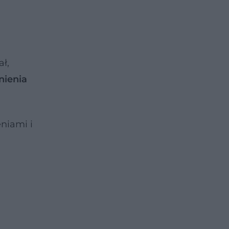
ł,
nienia
niami i