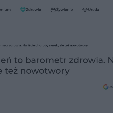
emium
Zdrowie
Żywienie
Uroda
ometr zdrowia. Na liście choroby nerek, ale też nowotwory
ień to barometr zdrowia. 
 ale też nowotwory
Do