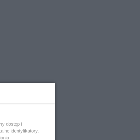
m,
y dostęp i
lne identyfikatory,
iania