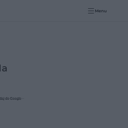
Menu
Na
daj do Google