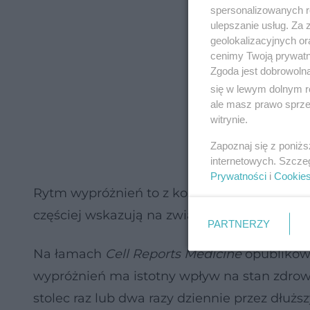
spersonalizowanych re
ulepszanie usług. Za
geolokalizacyjnych or
cenimy Twoją prywatno
Zgoda jest dobrowoln
się w lewym dolnym r
ale masz prawo sprzec
witrynie.
Zapoznaj się z poniż
internetowych. Szcze
Prywatności
i
Cookie
Rytm wypróżnień to z kolei jeden z ważnyc
częściej wskazują na związki stanu jelit z 
PARTNERZY
Na łamach
Cell Reports Medicine
opublikowa
wypróżnień ma istotny wpływ na stan zdrowi
stolec raz lub dwa razy dziennie przez dłuższ