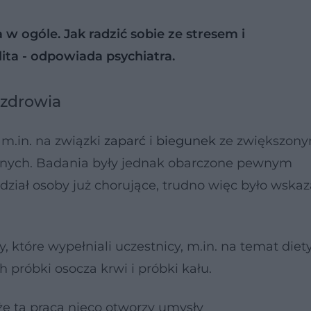
ła w ogóle. Jak radzić sobie ze stresem i
lita - odpowiada psychiatra.
n zdrowia
m.in. na związki
zaparć
i
biegunek
ze zwiększon
yjnych. Badania były jednak obarczone pewnym
ział osoby już chorujące, trudno więc było wskaz
tóre wypełniali uczestnicy, m.in. na temat diety
h próbki osocza krwi i próbki kału.
że ta praca nieco otworzy umysły