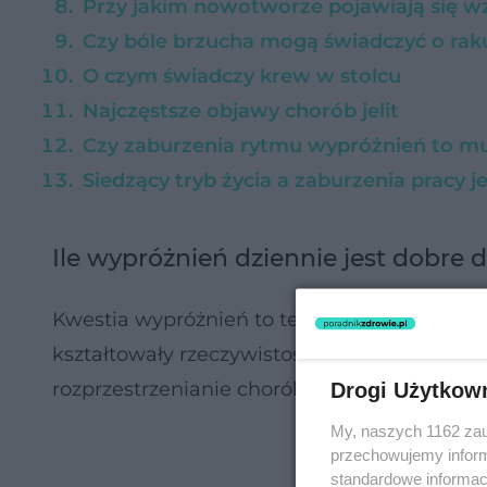
Przy jakim nowotworze pojawiają się w
Czy bóle brzucha mogą świadczyć o ra
O czym świadczy krew w stolcu
Najczęstsze objawy chorób jelit
Czy zaburzenia rytmu wypróżnień to mu
Siedzący tryb życia a zaburzenia pracy je
Ile wypróżnień dziennie jest dobre 
Kwestia wypróżnień to temat stary jak świa
kształtowały rzeczywistość na przestrzeni w
rozprzestrzenianie chorób, na plany zabudo
Drogi Użytkow
My, naszych 1162 zau
przechowujemy informa
standardowe informac