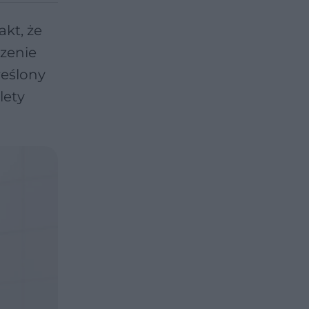
kt, że
rzenie
reślony
lety