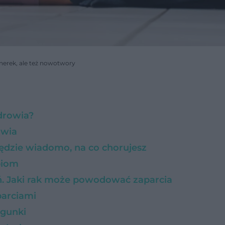
y nerek, ale też nowotwory
zdrowia?
rowia
będzie wiadomo, na co chorujesz
biom
. Jaki rak może powodować zaparcia
parciami
egunki