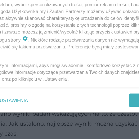
klam, wybór spersonalizowanych treści, pomiar reklam i treści, bad
 zgodą Użytkownika my i Zaufani Partnerzy możemy używać dokład
az aktywnie skanować charakterystykę urządzenia do celów identyfi
ść, prosimy o zgodę na korzystanie z tych technologii poprzez klikn
a i zawsze możesz ją zmienić/wycofać klikając przycisk ustawień pr
ogu strony
. Niektóre rodzaje przetwarzania danych nie wymagaj
iwić się takiemu przetwarzaniu. Preferencje będą miały zastosowanie
szymi informacjami, abyś mógł świadomie i komfortowo korzystać z
gółowe informacje dotyczące przetwarzania Twoich danych znajdzi
s
oraz po kliknięciu w „Ustawienia”.
h wskaźników, dotyczących stanu zdrowia. Naukow
funkcjonowaniem reszty organizmu.
USTAWIENIA
no wyniki badań wskazujących na to, że częstot
a. Jak ustalono, najlepsze wyniki można uzyskać
y czas.