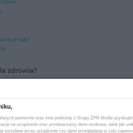
zdęcia
ku
si być rak?
lit
dla zdrowia?
t. Można rzec, że nawyki związane z wypróżnianie
ieków – wpływały na relacje społeczne, na
wy miast.
niku,
fanych partnerów oraz inne podmioty z Grupy ZPR Media uzyskujem
cje na urządzeniu oraz przetwarzamy dane osobowe, takie jak unika
je wysyłane przez urządzenie czy dane przeglądania w celu zapewn