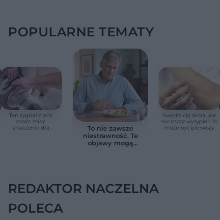
POPULARNE TEMATY
Ten sygnał z jelit
Swędzi cię skóra, ale
może mieć
nie masz wysypki? To
znaczenie dla
może być pierwszy
To nie zawsze
zdrowia. Naukowcy
cichy sygnał raka
niestrawność. Te
wskazali zdrowy
trzustki, zanim
objawy mogą
zakres
pojawią się inne
wskazywać na raka
objawy
trzustki
REDAKTOR NACZELNA
POLECA