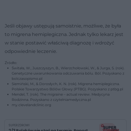
Jeśli objawy ustępują samoistnie, możliwe, że była
to migrena hemiplegiczna. Jednak tylko lekarz jest
w stanie postawić właściwą diagnozę i wdrożyć
odpowiednie leczenie.
Źródło:
Świtała, W., Juszczyszyn, B., Wierzchołowski, W., & Jurga, S. (rok).
Genetyczne uwarunkowania odczuwania bólu. Ból. Pozyskano z
bolczasopismo.pl
Siemiński, M., & Dorosłych, K. N. (rok). Migrena hemiplegiczna.
Polskie Towarzystwo Bólów Głowy (PTBG). Pozyskano z ptbg.pl
Mendel, T. (rok). The migraine – actual review. Medycyna
Rodzinna. Pozyskano z czytelniamedyczna.pl
my.clevelandclinic.org
SUPERZDROWI
2/3 Polaków nie stać na terapię. Raport