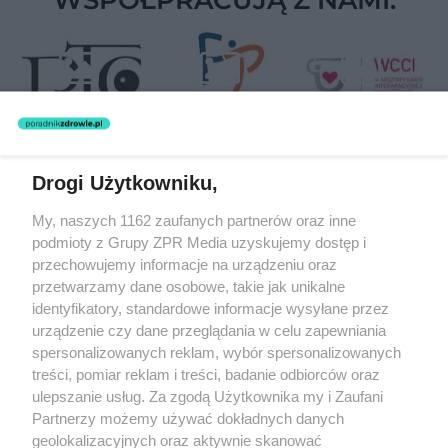
Drogi Użytkowniku,
Żaden utwór zamieszczony w serwisie nie może być powielany i
My, naszych 1162 zaufanych partnerów oraz inne
rozpowszechniany lub dalej rozpowszechniany w jakikolwiek sposób
podmioty z Grupy ZPR Media uzyskujemy dostęp i
(w tym także elektroniczny lub mechaniczny) na jakimkolwiek polu
eksploatacji w jakiejkolwiek formie, włącznie z umieszczaniem w
przechowujemy informacje na urządzeniu oraz
Internecie bez pisemnej zgody właściciela praw. Jakiekolwiek użycie
przetwarzamy dane osobowe, takie jak unikalne
lub wykorzystanie utworów w całości lub w części z naruszeniem
identyfikatory, standardowe informacje wysyłane przez
prawa, tzn. bez właściwej zgody, jest zabronione pod groźbą kary i
może być ścigane prawnie.
urządzenie czy dane przeglądania w celu zapewniania
spersonalizowanych reklam, wybór spersonalizowanych
treści, pomiar reklam i treści, badanie odbiorców oraz
ulepszanie usług. Za zgodą Użytkownika my i Zaufani
Partnerzy możemy używać dokładnych danych
geolokalizacyjnych oraz aktywnie skanować