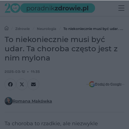
Zdrowie
Neurologia
To niekoniecznie musi być udar. Ta
choroba często jest z nim mylona
To niekoniecznie musi być
udar. Ta choroba często jest z
nim mylona
2025-03-12
11:35
Dodaj do Google
Romana Makówka
Ta choroba to rzadkie, ale niezwykle