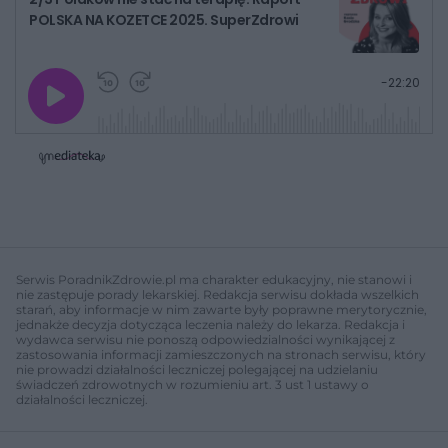
POLSKA NA KOZETCE 2025. SuperZdrowi
G
P
P
P
-
22:20
r
r
r
o
a
z
z
j
z
e
e
w
w
o
i
i
s
ń
ń
t
1
1
0
0
a
s
s
ł
d
d
y
o
o
c
t
p
u
r
z
ł
z
Serwis PoradnikZdrowie.pl ma charakter edukacyjny, nie stanowi i
a
u
o
nie zastępuje porady lekarskiej. Redakcja serwisu dokłada wszelkich
s
d
starań, aby informacje w nim zawarte były poprawne merytorycznie,
u
Â
jednakże decyzja dotycząca leczenia należy do lekarza. Redakcja i
wydawca serwisu nie ponoszą odpowiedzialności wynikającej z
zastosowania informacji zamieszczonych na stronach serwisu, który
nie prowadzi działalności leczniczej polegającej na udzielaniu
świadczeń zdrowotnych w rozumieniu art. 3 ust 1 ustawy o
działalności leczniczej.