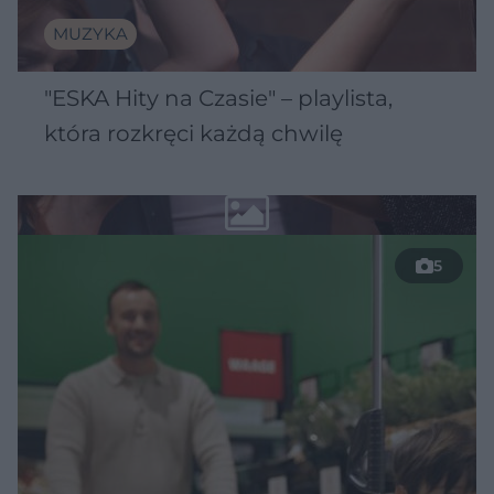
MUZYKA
"ESKA Hity na Czasie" – playlista,
która rozkręci każdą chwilę
5