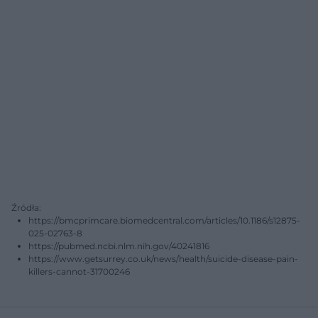
Źródła:
https://bmcprimcare.biomedcentral.com/articles/10.1186/s12875-
025-02763-8
https://pubmed.ncbi.nlm.nih.gov/40241816
https://www.getsurrey.co.uk/news/health/suicide-disease-pain-
killers-cannot-31700246