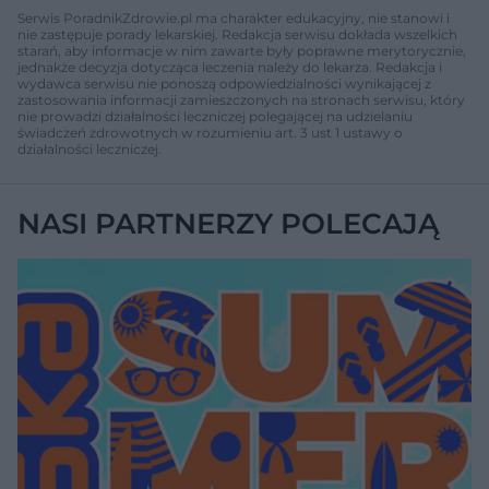
Serwis PoradnikZdrowie.pl ma charakter edukacyjny, nie stanowi i
nie zastępuje porady lekarskiej. Redakcja serwisu dokłada wszelkich
starań, aby informacje w nim zawarte były poprawne merytorycznie,
jednakże decyzja dotycząca leczenia należy do lekarza. Redakcja i
wydawca serwisu nie ponoszą odpowiedzialności wynikającej z
zastosowania informacji zamieszczonych na stronach serwisu, który
nie prowadzi działalności leczniczej polegającej na udzielaniu
świadczeń zdrowotnych w rozumieniu art. 3 ust 1 ustawy o
działalności leczniczej.
NASI PARTNERZY POLECAJĄ