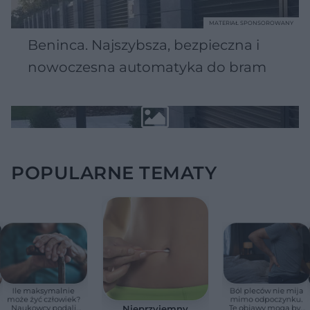
MATERIAŁ SPONSOROWANY
Beninca. Najszybsza, bezpieczna i
nowoczesna automatyka do bram
POPULARNE TEMATY
Ile maksymalnie
Ból pleców nie mija
może żyć człowiek?
mimo odpoczynku.
Naukowcy podali
Te objawy mogą być
Nieprzyjemny