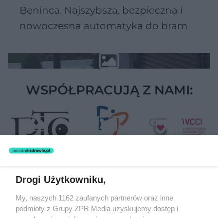
Beninca. Najszybsza, bezpieczna i
nowoczesna automatyka do bram
WSPÓŁPRACUJĄ Z NAMI:
Drogi Użytkowniku,
Żaden utwór zamieszczony w serwisie nie może być powielany i
My, naszych 1162 zaufanych partnerów oraz inne
rozpowszechniany lub dalej rozpowszechniany w jakikolwiek sposób
podmioty z Grupy ZPR Media uzyskujemy dostęp i
(w tym także elektroniczny lub mechaniczny) na jakimkolwiek polu
eksploatacji w jakiejkolwiek formie, włącznie z umieszczaniem w