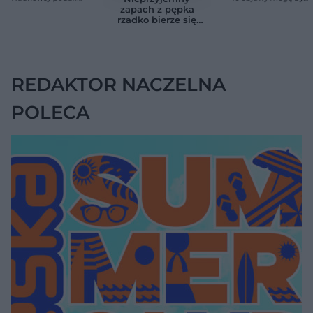
zaskakującą liczbę
sygnałem raka
zapach z pępka
rzadko bierze się
znikąd. Jeden objaw
zmienia wszystko
REDAKTOR NACZELNA
POLECA