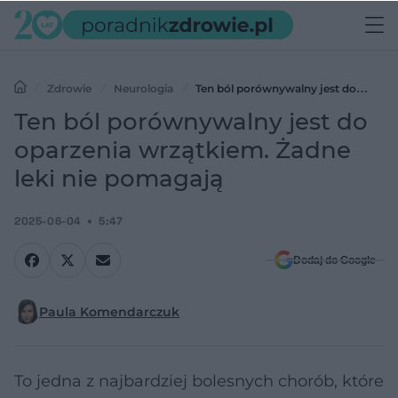
Zdrowie
Neurologia
Ten ból porównywalny jest do
oparzenia wrzątkiem. Żadne leki nie pomagają
Ten ból porównywalny jest do
oparzenia wrzątkiem. Żadne
leki nie pomagają
2025-06-04
5:47
Dodaj do Google
Paula Komendarczuk
To jedna z najbardziej bolesnych chorób, które