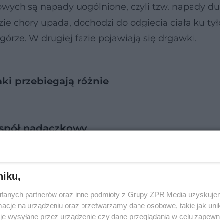
ch są napady uogólnione, czyli tzw. napady duż
e chory upada, dochodzi do odgięcia ciała ku tyło
górze. W drugiej fazie pojawiają się drgawki.
aki przebiegają różnie
zespół padaczkowy
niku,
fanych partnerów oraz inne podmioty z Grupy ZPR Media uzyskujem
cje na urządzeniu oraz przetwarzamy dane osobowe, takie jak unika
je wysyłane przez urządzenie czy dane przeglądania w celu zapewn