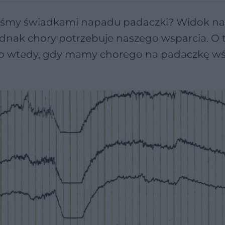
esteśmy świadkami napadu padaczki? Widok n
nak chory potrzebuje naszego wsparcia. O t
lko wtedy, gdy mamy chorego na padaczkę w