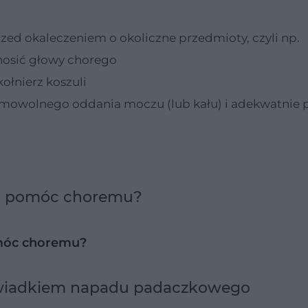
rzed okaleczeniem o okoliczne przedmioty, czyli np.
nosić głowy chorego
ołnierz koszuli
mimowolnego oddania moczu (lub kału) i adekwatnie
ć i pomóc choremu?
móc choremu?
ś świadkiem napadu padaczkowego