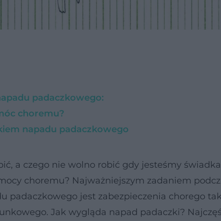
m napadu padaczkowego:
omóc choremu?
adkiem napadu padaczkowego
obić, a czego nie wolno robić gdy jesteśmy świadk
 pomocy choremu? Najważniejszym zadaniem podcz
u padaczkowego jest zabezpieczenia chorego tak,
tunkowego. Jak wygląda napad padaczki? Najczęś