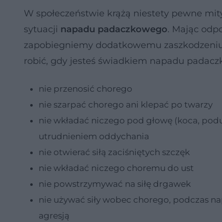
W społeczeństwie krążą niestety pewne mity
sytuacji
napadu padaczkowego
. Mając odp
zapobiegniemy dodatkowemu zaszkodzeniu 
robić, gdy jesteś świadkiem napadu padac
nie przenosić chorego
nie szarpać chorego ani klepać po twarzy
nie wkładać niczego pod głowę (koca, poduszk
utrudnieniem oddychania
nie otwierać siłą zaciśniętych szczęk
nie wkładać niczego choremu do ust
nie powstrzymywać na siłę drgawek
nie używać siły wobec chorego, podczas 
agresją