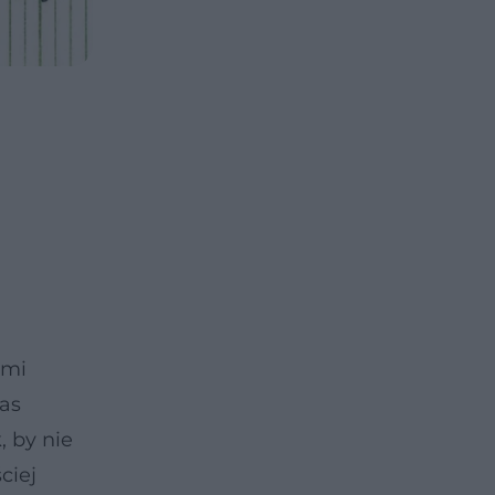
ami
as
 by nie
ciej