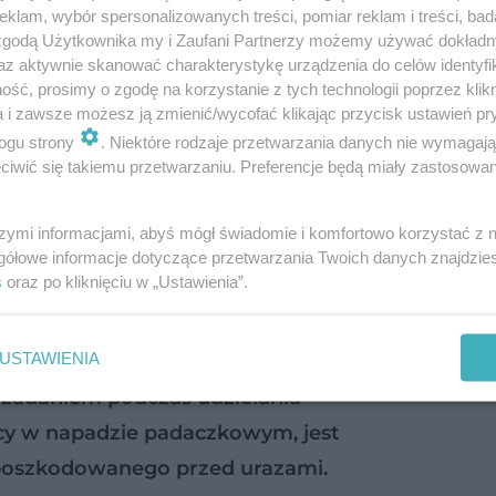
klam, wybór spersonalizowanych treści, pomiar reklam i treści, bad
 zgodą Użytkownika my i Zaufani Partnerzy możemy używać dokład
az aktywnie skanować charakterystykę urządzenia do celów identyfi
ść, prosimy o zgodę na korzystanie z tych technologii poprzez klikn
a i zawsze możesz ją zmienić/wycofać klikając przycisk ustawień pr
ogu strony
. Niektóre rodzaje przetwarzania danych nie wymagaj
iwić się takiemu przetwarzaniu. Preferencje będą miały zastosowanie
dkiem napadu padaczkowego:
szymi informacjami, abyś mógł świadomie i komfortowo korzystać z
gółowe informacje dotyczące przetwarzania Twoich danych znajdzi
d zakrztuszeniem się. Jeśli nie jest możliwe ułożeni
s
oraz po kliknięciu w „Ustawienia”.
USTAWIENIA
zadaniem podczas udzielania
y w napadzie padaczkowym, jest
poszkodowanego przed urazami.