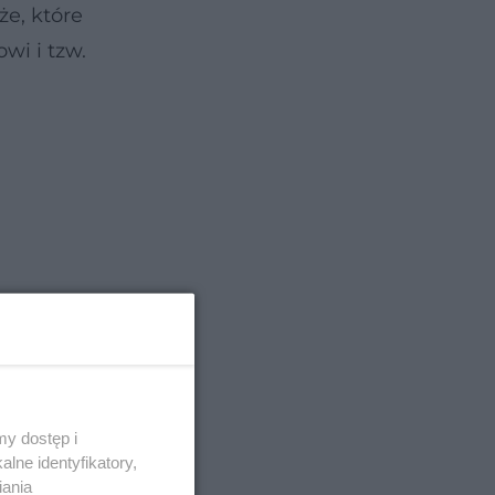
e, które
wi i tzw.
y dostęp i
lne identyfikatory,
iania