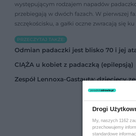
występującym rodzajem napadów padaczkowy
przebiegają w dwóch fazach. W pierwszej fazi
szczękościsku, a gałki oczne zwracają się ku 
PRZECZYTAJ TAKŻE:
Odmian padaczki jest blisko 70 i jej at
CIĄŻA u kobiet z padaczką (epilepsją)
Zespół Lennoxa-Gastauta: dziecięcy 
Drogi Użytkow
My, naszych 1162 zau
przechowujemy informa
standardowe informac