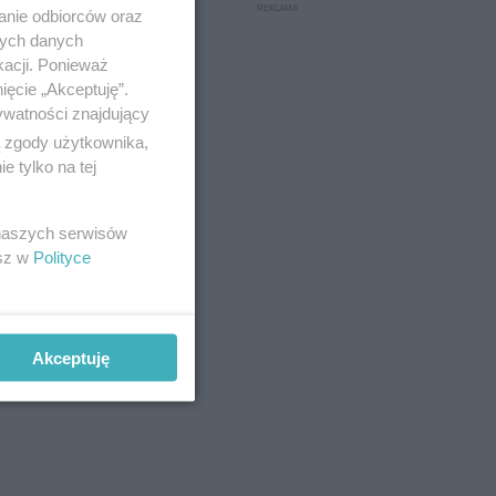
anie odbiorców oraz
nych danych
kacji. Ponieważ
ięcie „Akceptuję”.
ywatności znajdujący
ą zgody użytkownika,
 tylko na tej
 naszych serwisów
esz w
Polityce
e chorego
Akceptuję