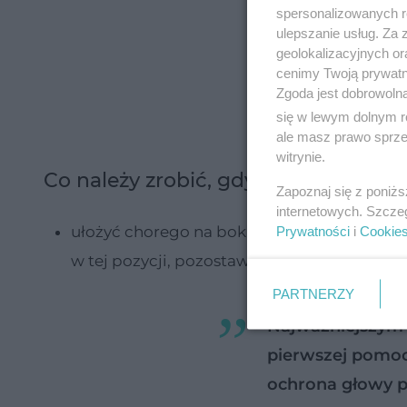
spersonalizowanych re
ulepszanie usług. Za
geolokalizacyjnych or
cenimy Twoją prywatno
Zgoda jest dobrowoln
się w lewym dolnym r
ale masz prawo sprzec
witrynie.
Co należy zrobić, gdy jesteś świa
Zapoznaj się z poniż
internetowych. Szcze
ułożyć chorego na boku by uchronić go prze
Prywatności
i
Cookie
w tej pozycji, pozostawić na plecach
PARTNERZY
Najważniejszym 
pierwszej pomoc
ochrona głowy 