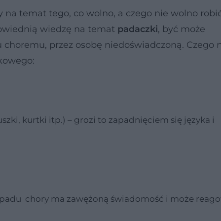
 na temat tego, co wolno, a czego nie wolno robi
owiednią wiedzę na temat
padaczki
, być może
choremu, przez osobę niedoświadczoną. Czego n
zkowego:
i, kurtki itp.) – grozi to zapadnięciem się języka i
napadu chory ma zawężoną świadomość i może reago