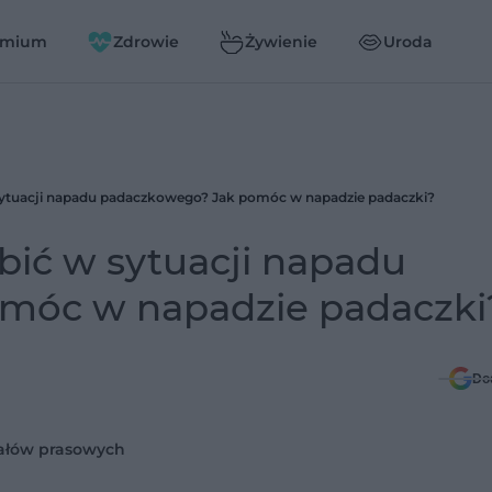
emium
Zdrowie
Żywienie
Uroda
 sytuacji napadu padaczkowego? Jak pomóc w napadzie padaczki?
bić w sytuacji napadu
móc w napadzie padaczki
Do
iałów prasowych