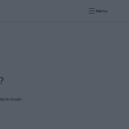
Menu
?
daj do Google