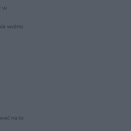
ć w
ie wolno
wać na to