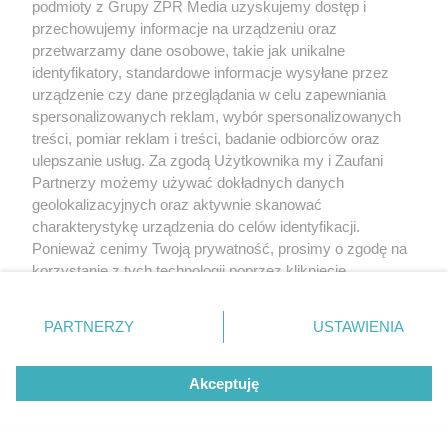
podmioty z Grupy ZPR Media uzyskujemy dostęp i
przechowujemy informacje na urządzeniu oraz
przetwarzamy dane osobowe, takie jak unikalne
identyfikatory, standardowe informacje wysyłane przez
WSPÓŁPRACUJĄ Z NAMI:
urządzenie czy dane przeglądania w celu zapewniania
spersonalizowanych reklam, wybór spersonalizowanych
treści, pomiar reklam i treści, badanie odbiorców oraz
ulepszanie usług. Za zgodą Użytkownika my i Zaufani
Partnerzy możemy używać dokładnych danych
geolokalizacyjnych oraz aktywnie skanować
charakterystykę urządzenia do celów identyfikacji.
Ponieważ cenimy Twoją prywatność, prosimy o zgodę na
korzystanie z tych technologii poprzez kliknięcie
„Akceptuję”. Zgoda jest dobrowolna i zawsze możesz ją
Żaden utwór zamieszczony w serwisie nie może być powielany i
rozpowszechniany lub dalej rozpowszechniany w jakikolwiek sposób
zmienić/wycofać klikając przycisk ustawień prywatności
(w tym także elektroniczny lub mechaniczny) na jakimkolwiek polu
PARTNERZY
USTAWIENIA
znajdujący się w lewym dolnym rogu strony
. Niektóre
eksploatacji w jakiejkolwiek formie, włącznie z umieszczaniem w
Internecie bez pisemnej zgody właściciela praw. Jakiekolwiek użycie
rodzaje przetwarzania danych nie wymagają zgody
lub wykorzystanie utworów w całości lub w części z naruszeniem
Akceptuję
użytkownika, ale masz prawo sprzeciwić się takiemu
prawa, tzn. bez właściwej zgody, jest zabronione pod groźbą kary i
może być ścigane prawnie.
przetwarzaniu. Preferencje będą miały zastosowanie tylko
na tej witrynie.