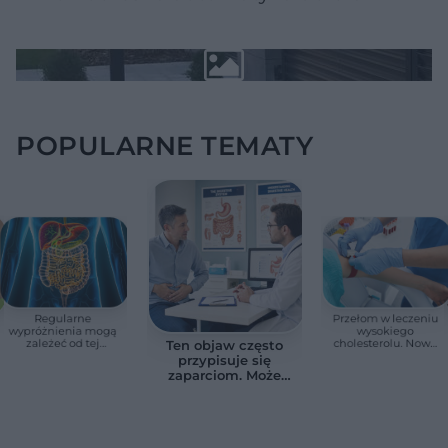
POPULARNE TEMATY
Regularne
Przełom w leczeniu
wypróżnienia mogą
wysokiego
zależeć od tej
cholesterolu. Nowa
Ten objaw często
witaminy. Odkrycie
terapia zmniejszyła
przypisuje się
zaskoczyło
LDL o ponad połowę
zaparciom. Może
naukowców
jednak wskazywać
na chorobę jelita