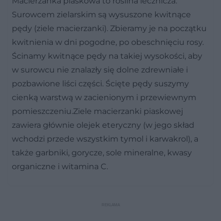
Macierzanka piaskowa to roślina lecznicza.
Surowcem zielarskim są wysuszone kwitnące
pędy (ziele macierzanki). Zbieramy je na początku
kwitnienia w dni pogodne, po obeschnięciu rosy.
Ścinamy kwitnące pędy na takiej wysokości, aby
w surowcu nie znalazły się dolne zdrewniałe i
pozbawione liści części. Ścięte pędy suszymy
cienką warstwą w zacienionym i przewiewnym
pomieszczeniu.Ziele macierzanki piaskowej
zawiera głównie olejek eteryczny (w jego skład
wchodzi przede wszystkim tymol i karwakrol), a
także garbniki, gorycze, sole mineralne, kwasy
organiczne i witamina C.