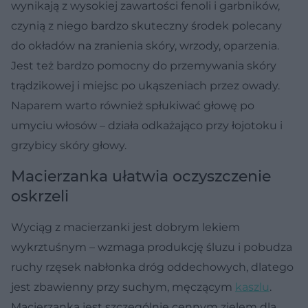
wynikają z wysokiej zawartości fenoli i garbników,
czynią z niego bardzo skuteczny środek polecany
do okładów na zranienia skóry, wrzody, oparzenia.
Jest też bardzo pomocny do przemywania skóry
trądzikowej i miejsc po ukąszeniach przez owady.
Naparem warto również spłukiwać głowę po
umyciu włosów – działa odkażająco przy łojotoku i
grzybicy skóry głowy.
Macierzanka ułatwia oczyszczenie
oskrzeli
Wyciąg z macierzanki jest dobrym lekiem
wykrztuśnym – wzmaga produkcję śluzu i pobudza
ruchy rzęsek nabłonka dróg oddechowych, dlatego
jest zbawienny przy suchym, męczącym
kaszlu
.
Macierzanka jest szczególnie cennym zielem dla