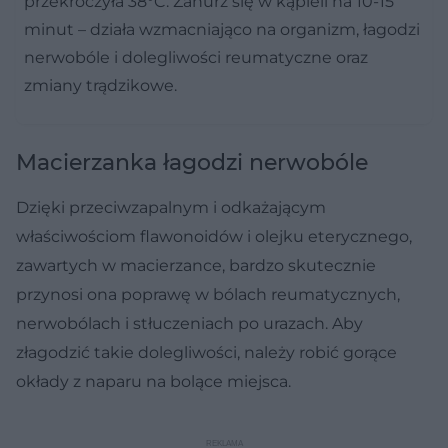
przekroczyła 38°C. Zanurz się w kąpieli na 10-15
minut – działa wzmacniająco na organizm, łagodzi
nerwobóle i dolegliwości reumatyczne oraz
zmiany trądzikowe.
Macierzanka łagodzi nerwobóle
Dzięki przeciwzapalnym i odkażającym
właściwościom flawonoidów i olejku eterycznego,
zawartych w macierzance, bardzo skutecznie
przynosi ona poprawę w bólach reumatycznych,
nerwobólach i stłuczeniach po urazach. Aby
złagodzić takie dolegliwości, należy robić gorące
okłady z naparu na bolące miejsca.