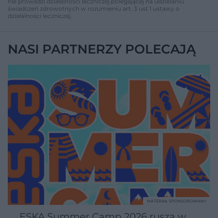
nie prowadzi działalności leczniczej polegającej na udzielaniu
świadczeń zdrowotnych w rozumieniu art. 3 ust 1 ustawy o
działalności leczniczej.
NASI PARTNERZY POLECAJĄ
MATERIAŁ SPONSOROWANY
ESKA Summer Camp 2026 rusza w