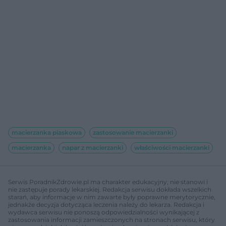
macierzanka piaskowa
zastosowanie macierzanki
macierzanka
napar z macierzanki
właściwości macierzanki
Serwis PoradnikZdrowie.pl ma charakter edukacyjny, nie stanowi i
nie zastępuje porady lekarskiej. Redakcja serwisu dokłada wszelkich
starań, aby informacje w nim zawarte były poprawne merytorycznie,
jednakże decyzja dotycząca leczenia należy do lekarza. Redakcja i
wydawca serwisu nie ponoszą odpowiedzialności wynikającej z
zastosowania informacji zamieszczonych na stronach serwisu, który