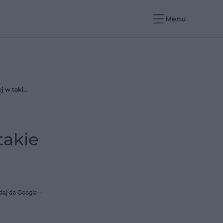
Menu
Biomet wpływa na zdrowie? Lekarka: Traktuję poważnie meteopatów - sama czuję się gorzej w takie dni
takie
daj do Google