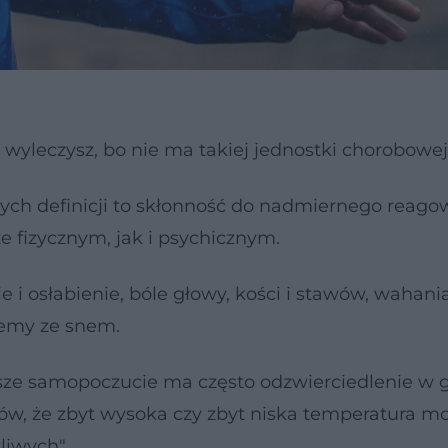
 wyleczysz, bo nie ma takiej jednostki chorobowej
ych definicji to skłonność do nadmiernego reago
 fizycznym, jak i psychicznym.
 i osłabienie, bóle głowy, kości i stawów, wahani
lemy ze snem.
rsze samopoczucie ma często odzwierciedlenie w 
tów, że zbyt wysoka czy zbyt niska temperatura m
liwych".