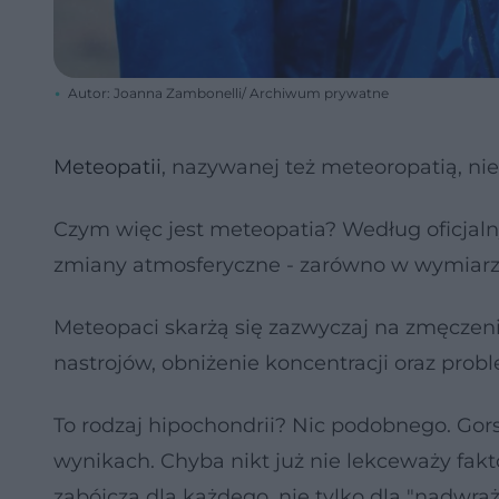
Autor: Joanna Zambonelli/ Archiwum prywatne
Meteopatii
, nazywanej też meteoropatią, nie
Czym więc jest meteopatia? Według oficjaln
zmiany atmosferyczne - zarówno w wymiarze
Meteopaci skarżą się zazwyczaj na zmęczenie
nastrojów, obniżenie koncentracji oraz prob
To rodzaj hipochondrii? Nic podobnego. Go
wynikach. Chyba nikt już nie lekceważy fak
zabójcza dla każdego, nie tylko dla "nadwraż