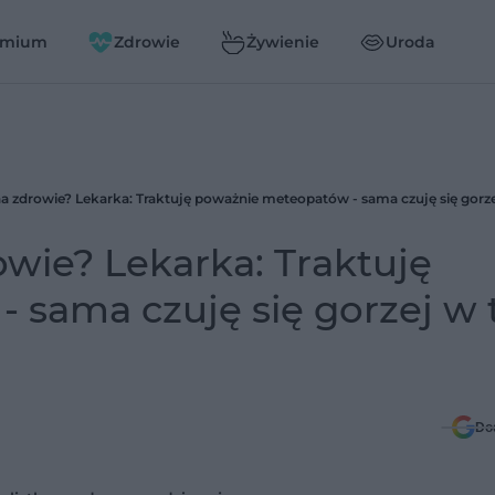
emium
Zdrowie
Żywienie
Uroda
wie? Lekarka: Traktuję
sama czuję się gorzej w 
Do