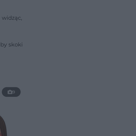
 widząc,
ćby skoki
9