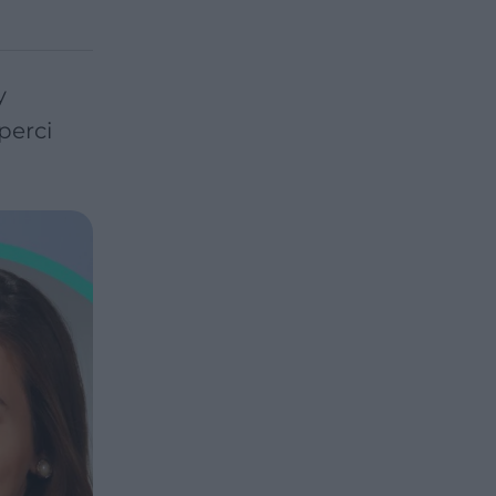
y
perci