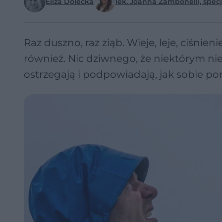
Eliza Dolecka
lek. Joanna Zambonelli, spec
Raz duszno, raz ziąb. Wieje, leje, ciśn
również. Nic dziwnego, że niektórym nie c
ostrzegają i podpowiadają, jak sobie po