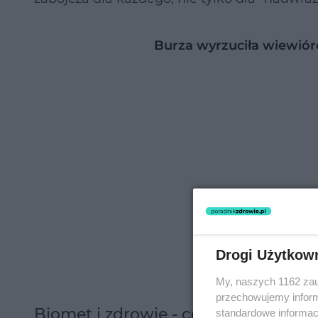
Burza wyrzuciła wiewiórc
Drogi Użytkow
My, naszych 1162 zau
przechowujemy informa
Biomet i zdrowie - coś musi być na 
standardowe informac