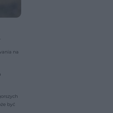
.
wania na
a
gorszych
oże być