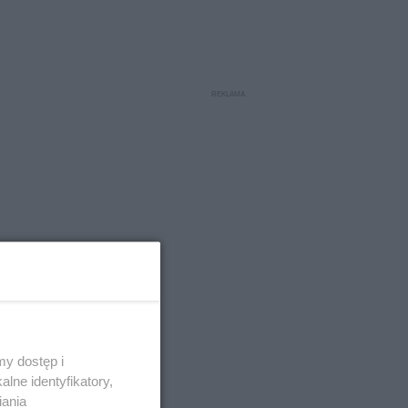
y dostęp i
lne identyfikatory,
iania