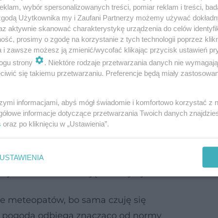
klam, wybór spersonalizowanych treści, pomiar reklam i treści, bad
 zgodą Użytkownika my i Zaufani Partnerzy możemy używać dokład
o zbyt poważnie, bo brakuje jednoznacznych bad
az aktywnie skanować charakterystykę urządzenia do celów identyfi
ść, prosimy o zgodę na korzystanie z tych technologii poprzez klikn
yby związek samopoczucia z warunkami atmosfery
a i zawsze możesz ją zmienić/wycofać klikając przycisk ustawień pr
ogu strony
. Niektóre rodzaje przetwarzania danych nie wymagaj
iwić się takiemu przetwarzaniu. Preferencje będą miały zastosowanie
ogody zarzucano choćby błąd konfirmacji – sytu
które popierają założoną przez nas wcześniej tezę
szymi informacjami, abyś mógł świadomie i komfortowo korzystać z
gółowe informacje dotyczące przetwarzania Twoich danych znajdzi
s
oraz po kliknięciu w „Ustawienia”.
ymi i coraz poważniejszymi skutkami ekstremaln
czej. Nie jest przecież tajemnicą, że nie tylko ek
dczas silnej wichury przybywa pacjentów przewle
USTAWIENIA
objawów. Potwierdzają to statystyki.
ie meteopatów, bo sama czuję się
dy pogoda odbiega znacząco od normy