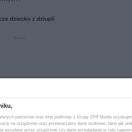
ze dziecko z dziupli
niku,
fanych partnerów oraz inne podmioty z Grupy ZPR Media uzyskujem
cje na urządzeniu oraz przetwarzamy dane osobowe, takie jak unika
rzeczy
je wysyłane przez urządzenie czy dane przeglądania w celu zapewn