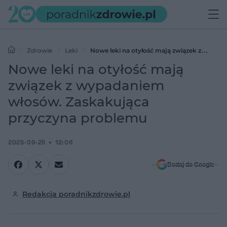
Zdrowie
Leki
Nowe leki na otyłość mają związek z
wypadaniem włosów. Zaskakująca przyczyna problemu
Nowe leki na otyłość mają
związek z wypadaniem
włosów. Zaskakująca
przyczyna problemu
2025-09-25
12:06
Dodaj do Google
Redakcja poradnikzdrowie.pl