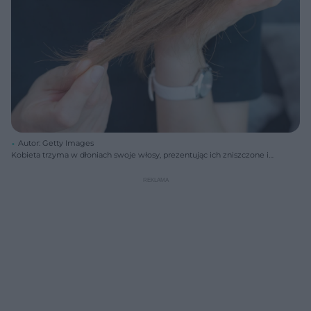
Autor: Getty Images
Kobieta trzyma w dłoniach swoje włosy, prezentując ich zniszczone i
przesuszone końcówki. Wygląda na zmartwioną i zastanawia się, jak
poprawić ich kondycję. Więcej o problemach z wypadaniem włosów
po lekach na otyłość przeczytasz na Poradnik Zdrowie.