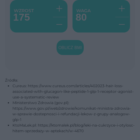
+
+
WZROST
WAGA
-
-
OBLICZ BMI
Źródła:
Cureus: https://www.cureus.com/articles/402023-hair-loss-
associated-with-glucagon-like-peptide-1-glp-1-receptor-agonist-
use-a-systematic-review
Ministerstwo Zdrowia (gov.pl):
https://www.gov.pl/web/zdrowie/komunikat-ministra-zdrowia-
w-sprawie-dostepnosci-i-refundacji-lekow-z-grupy-analogow-
glp-1
KtoMaLek.pl: https://ktomalek.pl/blog/leki-na-cukrzyce-i-otylosc-
hitem-sprzedazy-w-aptekach/w-4670