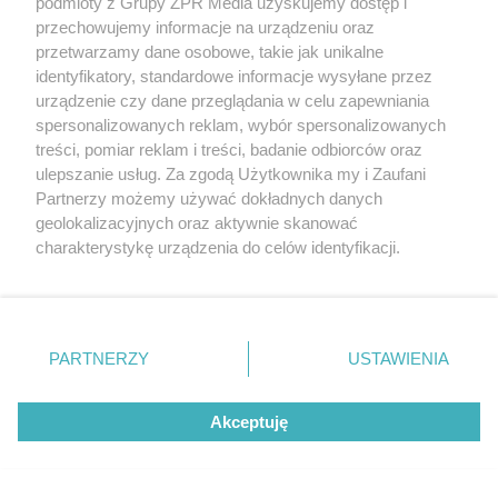
podmioty z Grupy ZPR Media uzyskujemy dostęp i
przechowujemy informacje na urządzeniu oraz
przetwarzamy dane osobowe, takie jak unikalne
identyfikatory, standardowe informacje wysyłane przez
urządzenie czy dane przeglądania w celu zapewniania
spersonalizowanych reklam, wybór spersonalizowanych
treści, pomiar reklam i treści, badanie odbiorców oraz
ulepszanie usług. Za zgodą Użytkownika my i Zaufani
Partnerzy możemy używać dokładnych danych
geolokalizacyjnych oraz aktywnie skanować
MATERIAŁ SPONSOROWANY
charakterystykę urządzenia do celów identyfikacji.
Ponieważ cenimy Twoją prywatność, prosimy o zgodę na
Beninca. Najszybsza, bezpieczna i
korzystanie z tych technologii poprzez kliknięcie
nowoczesna automatyka do bram
„Akceptuję”. Zgoda jest dobrowolna i zawsze możesz ją
zmienić/wycofać klikając przycisk ustawień prywatności
PARTNERZY
USTAWIENIA
znajdujący się w lewym dolnym rogu strony
. Niektóre
rodzaje przetwarzania danych nie wymagają zgody
Akceptuję
użytkownika, ale masz prawo sprzeciwić się takiemu
przetwarzaniu. Preferencje będą miały zastosowanie tylko
WSPÓŁPRACUJĄ Z NAMI:
na tej witrynie.