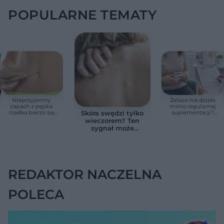
POPULARNE TEMATY
Nieprzyjemny
Żelazo nie działa
zapach z pępka
mimo regularnej
rzadko bierze się
suplementacji?
Skóra swędzi tylko
znikąd. Jeden objaw
Przyczyna może
wieczorem? Ten
zmienia wszystko
ukrywać się w
sygnał może
jelitach
wskazywać na
chorobę, która długo
nie daje objawów
REDAKTOR NACZELNA
POLECA