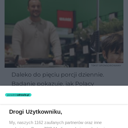
TEKST SPONSOROWANY
Daleko do pięciu porcji dziennie.
Badanie pokazuje, jak Polacy
naprawdę jedzą warzywa i owoce
Drogi Użytkowniku,
My, naszych 1162 zaufanych partnerów oraz inne