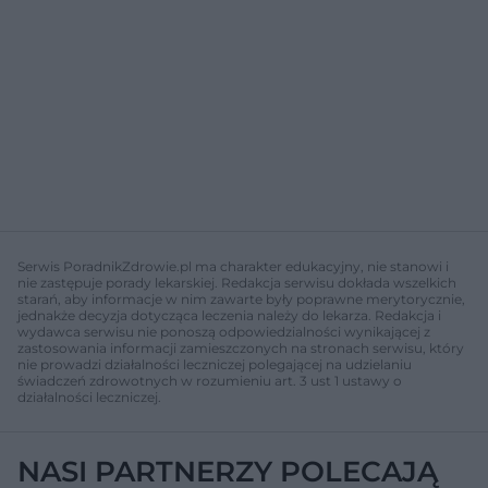
Serwis PoradnikZdrowie.pl ma charakter edukacyjny, nie stanowi i
nie zastępuje porady lekarskiej. Redakcja serwisu dokłada wszelkich
starań, aby informacje w nim zawarte były poprawne merytorycznie,
jednakże decyzja dotycząca leczenia należy do lekarza. Redakcja i
wydawca serwisu nie ponoszą odpowiedzialności wynikającej z
zastosowania informacji zamieszczonych na stronach serwisu, który
nie prowadzi działalności leczniczej polegającej na udzielaniu
świadczeń zdrowotnych w rozumieniu art. 3 ust 1 ustawy o
działalności leczniczej.
NASI PARTNERZY POLECAJĄ