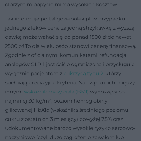
olbrzymim popycie mimo wysokich kosztów.
Jak informuje portal gdziepolek.pl, w przypadku
jednego z leków cena za jedną strzykawkę z wyższą
dawką może wahać się od ponad 1500 zł do nawet
2500 zł! To dla wielu osób stanowi barierę finansową.
Zgodnie z oficjalnymi komunikatami, refundacja
analogów GLP-1 jest ściśle ograniczona i przysługuje
wyłącznie pacjentom z
cukrzycą typu 2
, którzy
spełniają precyzyjne kryteria. Należą do nich między
innymi
wskaźnik masy ciała (BMI)
wynoszący co
najmniej 30 kg/m², poziom hemoglobiny
glikowanej HbA1c (wskaźnika średniego poziomu
cukru z ostatnich 3 miesięcy) powyżej 7,5% oraz
udokumentowane bardzo wysokie ryzyko sercowo-
naczyniowe (czyli duże zagrożenie zawałem lub