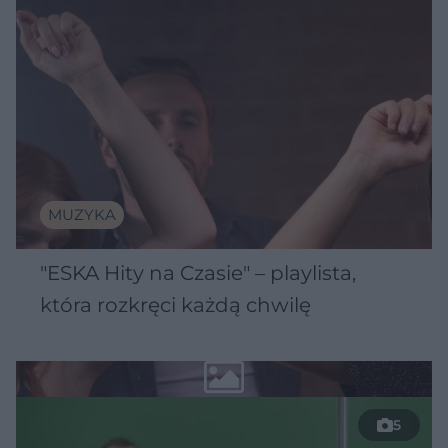
MUZYKA
"ESKA Hity na Czasie" – playlista,
która rozkręci każdą chwilę
5