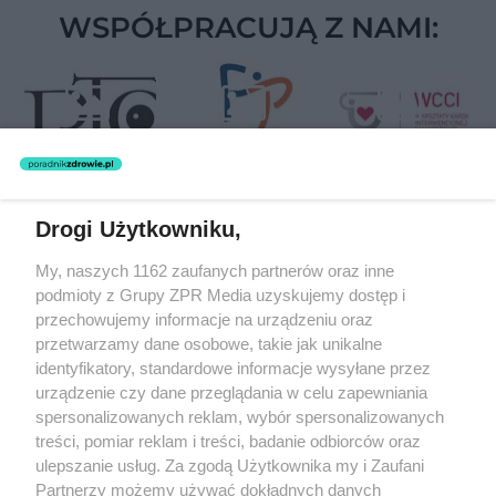
WSPÓŁPRACUJĄ Z NAMI:
Drogi Użytkowniku,
Żaden utwór zamieszczony w serwisie nie może być powielany i
My, naszych 1162 zaufanych partnerów oraz inne
rozpowszechniany lub dalej rozpowszechniany w jakikolwiek sposób
podmioty z Grupy ZPR Media uzyskujemy dostęp i
(w tym także elektroniczny lub mechaniczny) na jakimkolwiek polu
eksploatacji w jakiejkolwiek formie, włącznie z umieszczaniem w
przechowujemy informacje na urządzeniu oraz
Internecie bez pisemnej zgody właściciela praw. Jakiekolwiek użycie
przetwarzamy dane osobowe, takie jak unikalne
lub wykorzystanie utworów w całości lub w części z naruszeniem
identyfikatory, standardowe informacje wysyłane przez
prawa, tzn. bez właściwej zgody, jest zabronione pod groźbą kary i
może być ścigane prawnie.
urządzenie czy dane przeglądania w celu zapewniania
spersonalizowanych reklam, wybór spersonalizowanych
treści, pomiar reklam i treści, badanie odbiorców oraz
ulepszanie usług. Za zgodą Użytkownika my i Zaufani
Partnerzy możemy używać dokładnych danych