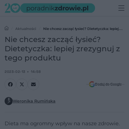
Aktualności
Nie chcesz zacząć łysieć? Dietetyczka: lepiej
zrezygnuj z tego produktu
Nie chcesz zacząć łysieć?
Dietetyczka: lepiej zrezygnuj z
tego produktu
2023-02-13
14:58
Dodaj do Google
Weronika Rumińska
Dieta ma ogromny wpływ na nasze zdrowie.