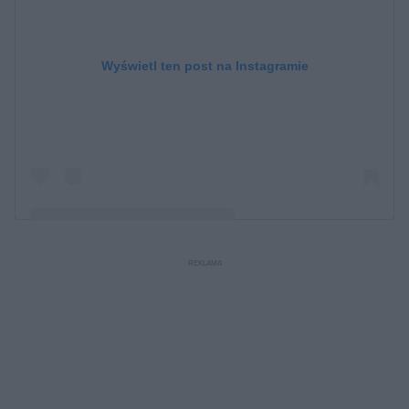
Wyświetl ten post na Instagramie
Post udostępniony przez Profesor.Stachowska
(@profesor.stachowska)