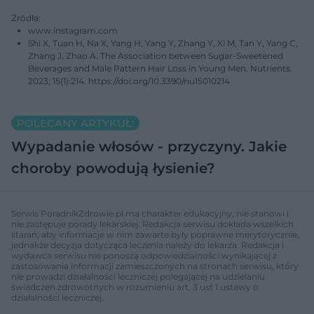
Źródła:
www.instagram.com
Shi X, Tuan H, Na X, Yang H, Yang Y, Zhang Y, Xi M, Tan Y, Yang C,
Zhang J, Zhao A. The Association between Sugar-Sweetened
Beverages and Male Pattern Hair Loss in Young Men. Nutrients.
2023; 15(1):214. https://doi.org/10.3390/nu15010214
POLECANY ARTYKUŁ:
Wypadanie włosów - przyczyny. Jakie
choroby powodują łysienie?
Serwis PoradnikZdrowie.pl ma charakter edukacyjny, nie stanowi i
nie zastępuje porady lekarskiej. Redakcja serwisu dokłada wszelkich
starań, aby informacje w nim zawarte były poprawne merytorycznie,
jednakże decyzja dotycząca leczenia należy do lekarza. Redakcja i
wydawca serwisu nie ponoszą odpowiedzialności wynikającej z
zastosowania informacji zamieszczonych na stronach serwisu, który
nie prowadzi działalności leczniczej polegającej na udzielaniu
świadczeń zdrowotnych w rozumieniu art. 3 ust 1 ustawy o
działalności leczniczej.