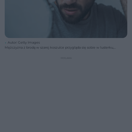
Autor: Getty Images
Mężczyzna z brodą w szarej koszulce przygląda się sobie w lusterku,
sprawdzając stan swoich przerzedzonych włosów nad czołem,
dotykając ich dłonią. Ta grafika ilustruje problem zakoli i sposobów na
porost włosów, o których przeczytasz na portalu Poradnik Zdrowie.