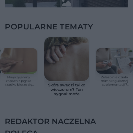
POPULARNE TEMATY
Nieprzyjemny
Żelazo nie działa
zapach z pępka
mimo regularnej
rzadko bierze się
suplementacji?
Skóra swędzi tylko
znikąd. Jeden objaw
Przyczyna może
wieczorem? Ten
zmienia wszystko
ukrywać się w
sygnał może
jelitach
wskazywać na
chorobę, która długo
nie daje objawów
REDAKTOR NACZELNA