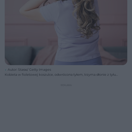
Autor: Staras/ Getty Images
Kobieta w fioletowej koszulce, odwrócona tyłem, trzyma dłonie z tyłu
głowy, co symbolizuje zawroty i dolegliwości związane z błędnikiem.
Informacje o przyczynach i leczeniu problemów z zawrotami głowy
znajdziesz na Poradnik Zdrowie.