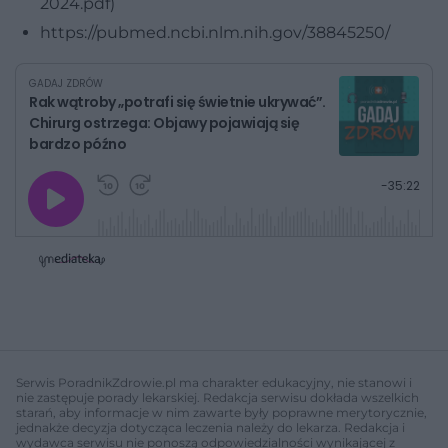
2024.pdf)
https://pubmed.ncbi.nlm.nih.gov/38845250/
GADAJ ZDRÓW
Rak wątroby „potrafi się świetnie ukrywać”.
Chirurg ostrzega: Objawy pojawiają się
bardzo późno
G
P
P
P
-
35:22
r
r
r
o
a
z
z
j
z
e
e
w
w
o
i
i
s
ń
ń
t
1
1
0
0
a
s
s
ł
d
d
y
o
o
c
t
p
u
r
z
ł
z
Serwis PoradnikZdrowie.pl ma charakter edukacyjny, nie stanowi i
a
u
o
nie zastępuje porady lekarskiej. Redakcja serwisu dokłada wszelkich
s
d
starań, aby informacje w nim zawarte były poprawne merytorycznie,
u
Â
jednakże decyzja dotycząca leczenia należy do lekarza. Redakcja i
wydawca serwisu nie ponoszą odpowiedzialności wynikającej z