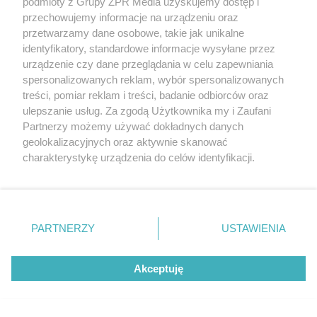
podmioty z Grupy ZPR Media uzyskujemy dostęp i
nowoczesna automatyka do bram
przechowujemy informacje na urządzeniu oraz
przetwarzamy dane osobowe, takie jak unikalne
identyfikatory, standardowe informacje wysyłane przez
urządzenie czy dane przeglądania w celu zapewniania
spersonalizowanych reklam, wybór spersonalizowanych
treści, pomiar reklam i treści, badanie odbiorców oraz
ulepszanie usług. Za zgodą Użytkownika my i Zaufani
POPULARNE TEMATY
Partnerzy możemy używać dokładnych danych
geolokalizacyjnych oraz aktywnie skanować
charakterystykę urządzenia do celów identyfikacji.
Ponieważ cenimy Twoją prywatność, prosimy o zgodę na
korzystanie z tych technologii poprzez kliknięcie
„Akceptuję”. Zgoda jest dobrowolna i zawsze możesz ją
zmienić/wycofać klikając przycisk ustawień prywatności
PARTNERZY
USTAWIENIA
znajdujący się w lewym dolnym rogu strony
. Niektóre
Regularne
Przełom w leczeniu
wypróżnienia mogą
wysokiego
rodzaje przetwarzania danych nie wymagają zgody
zależeć od tej
cholesterolu. Nowa
Ten objaw często
witaminy. Odkrycie
terapia zmniejszyła
przypisuje się
Akceptuję
użytkownika, ale masz prawo sprzeciwić się takiemu
zaskoczyło
LDL o ponad połowę
zaparciom. Może
naukowców
przetwarzaniu. Preferencje będą miały zastosowanie tylko
jednak wskazywać
na chorobę jelita
na tej witrynie.