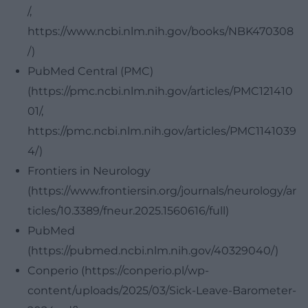
/,
https://www.ncbi.nlm.nih.gov/books/NBK470308
/)
PubMed Central (PMC)
(https://pmc.ncbi.nlm.nih.gov/articles/PMC121410
01/,
https://pmc.ncbi.nlm.nih.gov/articles/PMC1141039
4/)
Frontiers in Neurology
(https://www.frontiersin.org/journals/neurology/ar
ticles/10.3389/fneur.2025.1560616/full)
PubMed
(https://pubmed.ncbi.nlm.nih.gov/40329040/)
Conperio (https://conperio.pl/wp-
content/uploads/2025/03/Sick-Leave-Barometer-