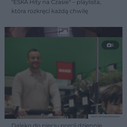
"ESKA Hity na Czasie" – playlista,
która rozkręci każdą chwilę
5
TEKST SPONSOROWANY
Daleko do pięciu porcji dziennie.