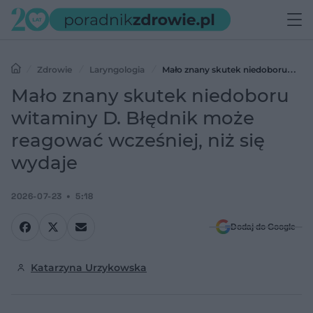
Zdrowie
Laryngologia
Mało znany skutek niedoboru
witaminy D. Błędnik może reagować wcześniej, niż się wydaje
Mało znany skutek niedoboru
witaminy D. Błędnik może
reagować wcześniej, niż się
wydaje
2026-07-23
5:18
Dodaj do Google
Katarzyna Urzykowska