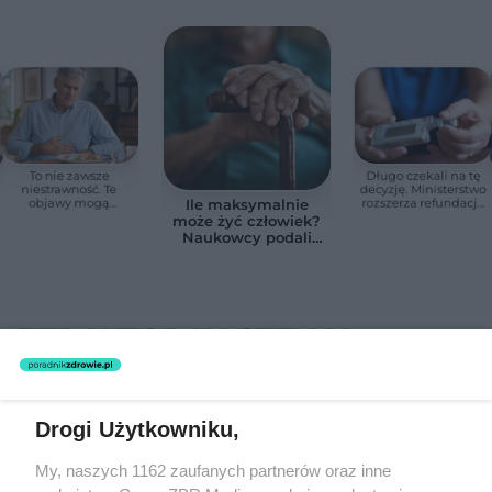
To nie zawsze
Długo czekali na tę
niestrawność. Te
decyzję. Ministerstwo
objawy mogą
rozszerza refundację
Ile maksymalnie
wskazywać na raka
pomp insulinowych
może żyć człowiek?
trzustki
Naukowcy podali
zaskakującą liczbę
REDAKTOR NACZELNA
POLECA
Drogi Użytkowniku,
My, naszych 1162 zaufanych partnerów oraz inne