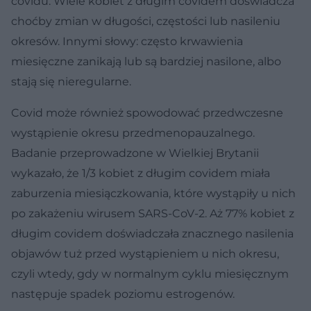
covidu. Wiele kobiet z długim covidem doświadcza
choćby zmian w długości, częstości lub nasileniu
okresów. Innymi słowy: często krwawienia
miesięczne zanikają lub są bardziej nasilone, albo
stają się nieregularne.
Covid może również spowodować przedwczesne
wystąpienie okresu przedmenopauzalnego.
Badanie przeprowadzone w Wielkiej Brytanii
wykazało, że 1/3 kobiet z długim covidem miała
zaburzenia miesiączkowania, które wystąpiły u nich
po zakażeniu wirusem SARS-CoV-2. Aż 77% kobiet z
długim covidem doświadczała znacznego nasilenia
objawów tuż przed wystąpieniem u nich okresu,
czyli wtedy, gdy w normalnym cyklu miesięcznym
następuje spadek poziomu estrogenów.