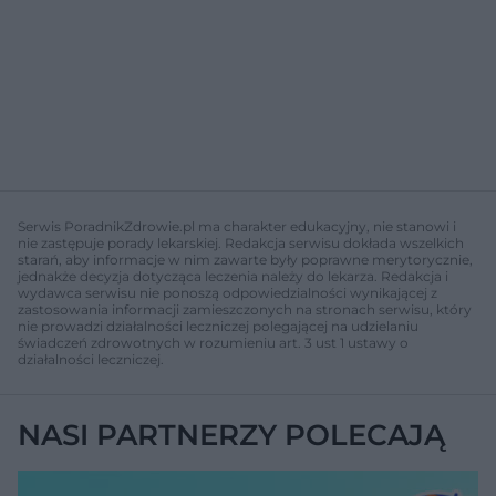
Serwis PoradnikZdrowie.pl ma charakter edukacyjny, nie stanowi i
nie zastępuje porady lekarskiej. Redakcja serwisu dokłada wszelkich
starań, aby informacje w nim zawarte były poprawne merytorycznie,
jednakże decyzja dotycząca leczenia należy do lekarza. Redakcja i
wydawca serwisu nie ponoszą odpowiedzialności wynikającej z
zastosowania informacji zamieszczonych na stronach serwisu, który
nie prowadzi działalności leczniczej polegającej na udzielaniu
świadczeń zdrowotnych w rozumieniu art. 3 ust 1 ustawy o
działalności leczniczej.
NASI PARTNERZY POLECAJĄ