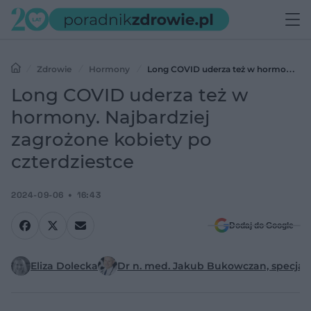
Zdrowie
Hormony
Long COVID uderza też w hormony.
Najbardziej zagrożone kobiety po czterdziestce
Long COVID uderza też w
hormony. Najbardziej
zagrożone kobiety po
czterdziestce
2024-09-06
16:43
Dodaj do Google
Eliza Dolecka
Dr n. med. Jakub Bukowczan, specjalis