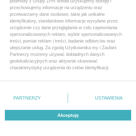
podmioty z Grupy ZPR Media uzyskujemy dostęp i
przechowujemy informacje na urządzeniu oraz
przetwarzamy dane osobowe, takie jak unikalne
identyfikatory, standardowe informacje wysyłane przez
urządzenie czy dane przeglądania w celu zapewniania
spersonalizowanych reklam, wybór spersonalizowanych
treści, pomiar reklam i treści, badanie odbiorców oraz
ulepszanie usług. Za zgodą Użytkownika my i Zaufani
Partnerzy możemy używać dokładnych danych
geolokalizacyjnych oraz aktywnie skanować
MATERIAŁ SPONSOROWANY
charakterystykę urządzenia do celów identyfikacji.
ESKA Summer Camp 2026 rusza w
Ponieważ cenimy Twoją prywatność, prosimy o zgodę na
korzystanie z tych technologii poprzez kliknięcie
trasę! Odwiedź strefę Wawel i
„Akceptuję”. Zgoda jest dobrowolna i zawsze możesz ją
spróbuj kultowych Michałków z
zmienić/wycofać klikając przycisk ustawień prywatności
PARTNERZY
USTAWIENIA
znajdujący się w lewym dolnym rogu strony
. Niektóre
Wawelu
rodzaje przetwarzania danych nie wymagają zgody
Akceptuję
użytkownika, ale masz prawo sprzeciwić się takiemu
przetwarzaniu. Preferencje będą miały zastosowanie tylko
na tej witrynie.