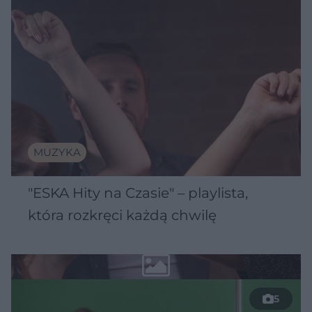
MUZYKA
"ESKA Hity na Czasie" – playlista,
która rozkręci każdą chwilę
5