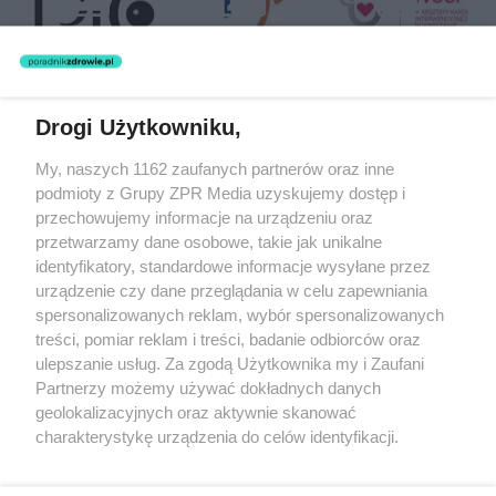
Drogi Użytkowniku,
Żaden utwór zamieszczony w serwisie nie może być powielany i
My, naszych 1162 zaufanych partnerów oraz inne
rozpowszechniany lub dalej rozpowszechniany w jakikolwiek sposób
podmioty z Grupy ZPR Media uzyskujemy dostęp i
(w tym także elektroniczny lub mechaniczny) na jakimkolwiek polu
eksploatacji w jakiejkolwiek formie, włącznie z umieszczaniem w
przechowujemy informacje na urządzeniu oraz
Internecie bez pisemnej zgody właściciela praw. Jakiekolwiek użycie
przetwarzamy dane osobowe, takie jak unikalne
lub wykorzystanie utworów w całości lub w części z naruszeniem
identyfikatory, standardowe informacje wysyłane przez
prawa, tzn. bez właściwej zgody, jest zabronione pod groźbą kary i
może być ścigane prawnie.
urządzenie czy dane przeglądania w celu zapewniania
spersonalizowanych reklam, wybór spersonalizowanych
treści, pomiar reklam i treści, badanie odbiorców oraz
ulepszanie usług. Za zgodą Użytkownika my i Zaufani
Partnerzy możemy używać dokładnych danych
geolokalizacyjnych oraz aktywnie skanować
charakterystykę urządzenia do celów identyfikacji.
O nas
Ponieważ cenimy Twoją prywatność, prosimy o zgodę na
korzystanie z tych technologii poprzez kliknięcie
Informacje prawne