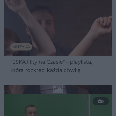
MUZYKA
"ESKA Hity na Czasie" – playlista,
która rozkręci każdą chwilę
5