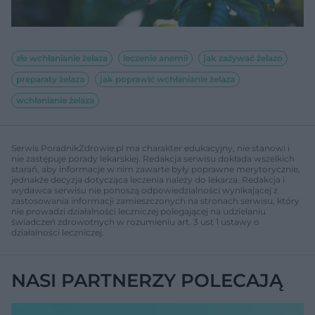
złe wchłanianie żelaza
leczenie anemii
jak zażywać żelazo
preparaty żelaza
jak poprawić wchłanianie żelaza
wchłanianie żelaza
Serwis PoradnikZdrowie.pl ma charakter edukacyjny, nie stanowi i
nie zastępuje porady lekarskiej. Redakcja serwisu dokłada wszelkich
starań, aby informacje w nim zawarte były poprawne merytorycznie,
jednakże decyzja dotycząca leczenia należy do lekarza. Redakcja i
wydawca serwisu nie ponoszą odpowiedzialności wynikającej z
zastosowania informacji zamieszczonych na stronach serwisu, który
nie prowadzi działalności leczniczej polegającej na udzielaniu
świadczeń zdrowotnych w rozumieniu art. 3 ust 1 ustawy o
działalności leczniczej.
NASI PARTNERZY POLECAJĄ