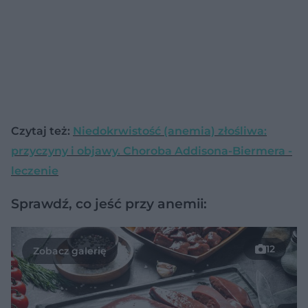
Czytaj też:
Niedokrwistość (anemia) złośliwa:
przyczyny i objawy. Choroba Addisona-Biermera -
leczenie
Sprawdź, co jeść przy anemii:
12