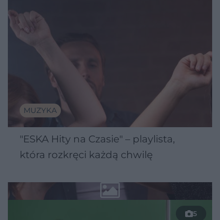
MUZYKA
"ESKA Hity na Czasie" – playlista,
która rozkręci każdą chwilę
5