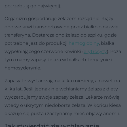
potrzebują go najwięcej).
Organizm gospodaruje żelazem rozsądnie. Krąży
ono we krwi transportowane przez białko o nazwie
transferyna. Dostarcza ono żelazo do szpiku, gdzie
potrzebne jest do produkcji
hemoglobiny
, białka
wypełniającego czerwone krwinki (
erytrocyty
). Poza
tym mamy zapasy żelaza w białkach: ferrytynie i
hemosyderynie.
Zapasy te wystarczają na kilka miesięcy, a nawet na
kilka lat. Jeśli jednak nie wchłaniamy żelaza z diety
wyczerpujemy swoje zapasy żelaza. Lekarze mówią
wtedy o ukrytym niedoborze żelaza. W końcu kiesa
okazuje się pusta i zaczynamy mieć objawy anemii.
Jak stwierdzić złe wchłanianie