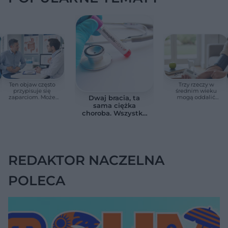
Ten objaw często
Trzy rzeczy w
przypisuje się
średnim wieku
zaparciom. Może
mogą oddalić
Dwaj bracia, ta
jednak wskazywać
demencję o prawie
sama ciężka
na chorobę jelita
13 lat. Naukowcy
choroba. Wszystko
wskazali kluczowe
zmieniają jedne
czynniki
urodziny
REDAKTOR NACZELNA
POLECA