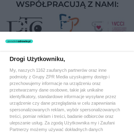
WSPÓŁPRACUJĄ Z NAMI:
Drogi Użytkowniku,
Żaden utwór zamieszczony w serwisie nie może być powielany i
My, naszych 1162 zaufanych partnerów oraz inne
rozpowszechniany lub dalej rozpowszechniany w jakikolwiek sposób
podmioty z Grupy ZPR Media uzyskujemy dostęp i
(w tym także elektroniczny lub mechaniczny) na jakimkolwiek polu
eksploatacji w jakiejkolwiek formie, włącznie z umieszczaniem w
przechowujemy informacje na urządzeniu oraz
Internecie bez pisemnej zgody właściciela praw. Jakiekolwiek użycie
przetwarzamy dane osobowe, takie jak unikalne
lub wykorzystanie utworów w całości lub w części z naruszeniem
identyfikatory, standardowe informacje wysyłane przez
prawa, tzn. bez właściwej zgody, jest zabronione pod groźbą kary i
może być ścigane prawnie.
urządzenie czy dane przeglądania w celu zapewniania
spersonalizowanych reklam, wybór spersonalizowanych
treści, pomiar reklam i treści, badanie odbiorców oraz
ulepszanie usług. Za zgodą Użytkownika my i Zaufani
Partnerzy możemy używać dokładnych danych