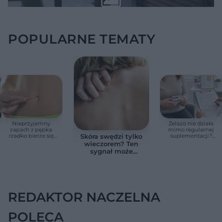
POPULARNE TEMATY
Nieprzyjemny
Żelazo nie działa
zapach z pępka
mimo regularnej
rzadko bierze się
suplementacji?
Skóra swędzi tylko
znikąd. Jeden objaw
Przyczyna może
wieczorem? Ten
zmienia wszystko
ukrywać się w
sygnał może
jelitach
wskazywać na
chorobę, która długo
nie daje objawów
REDAKTOR NACZELNA
POLECA