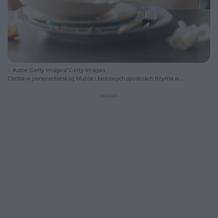
Autor: Getty Images/ Getty Images
Osoba w jasnoniebieskiej bluzce i beżowych spodniach trzyma w
jednej ręce talerz z resztkami jedzenia i sztućcami, a drugą dłoń
przykłada do brzucha, symbolizując uczucie wzdęcia lub niestrawności
po posiłku. Na pierwszym planie stos brudnych naczyń. Na portalu
Poradnik Zdrowie znajdziesz wskazówki dotyczące lepszego trawienia.