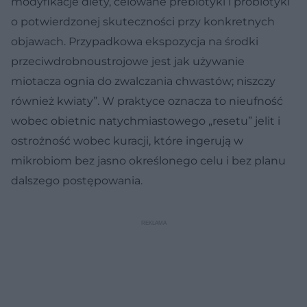
modyfikacje diety, celowane prebiotyki i probiotyki
o potwierdzonej skuteczności przy konkretnych
objawach. Przypadkowa ekspozycja na środki
przeciwdrobnoustrojowe jest jak używanie
miotacza ognia do zwalczania chwastów; niszczy
również kwiaty”. W praktyce oznacza to nieufność
wobec obietnic natychmiastowego „resetu” jelit i
ostrożność wobec kuracji, które ingerują w
mikrobiom bez jasno określonego celu i bez planu
dalszego postępowania.