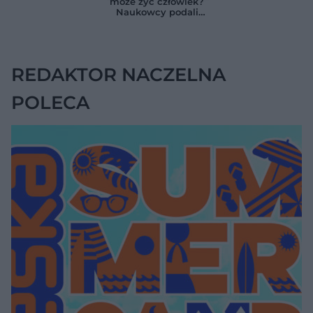
może żyć człowiek?
całego organizmu
na chorobę jelita
Naukowcy podali
zaskakującą liczbę
REDAKTOR NACZELNA
POLECA