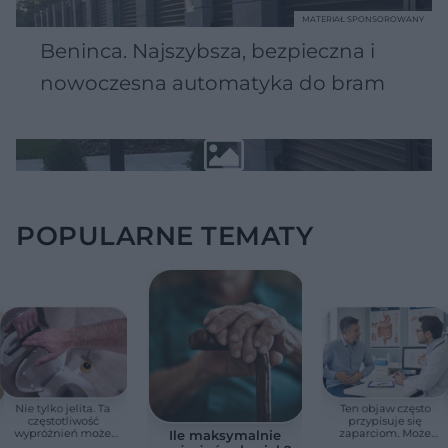
MATERIAŁ SPONSOROWANY
Beninca. Najszybsza, bezpieczna i
nowoczesna automatyka do bram
POPULARNE TEMATY
Nie tylko jelita. Ta
Ten objaw często
częstotliwość
przypisuje się
wypróżnień może
zaparciom. Może
Ile maksymalnie
mieć znaczenie dla
jednak wskazywać