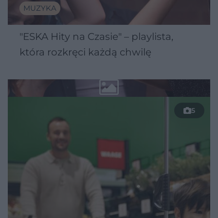
MUZYKA
"ESKA Hity na Czasie" – playlista,
która rozkręci każdą chwilę
5