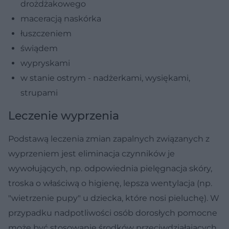
drożdżakowego
maceracją naskórka
łuszczeniem
świądem
wypryskami
w stanie ostrym - nadżerkami, wysiękami,
strupami
Leczenie wyprzenia
Podstawą leczenia zmian zapalnych związanych z
wyprzeniem jest eliminacja czynników je
wywołujących, np. odpowiednia pielęgnacja skóry,
troska o właściwą o higienę, lepsza wentylacja (np.
"wietrzenie pupy" u dziecka, które nosi pieluchę). W
przypadku nadpotliwości osób dorosłych pomocne
może być stosowanie środków przeciwdziałających