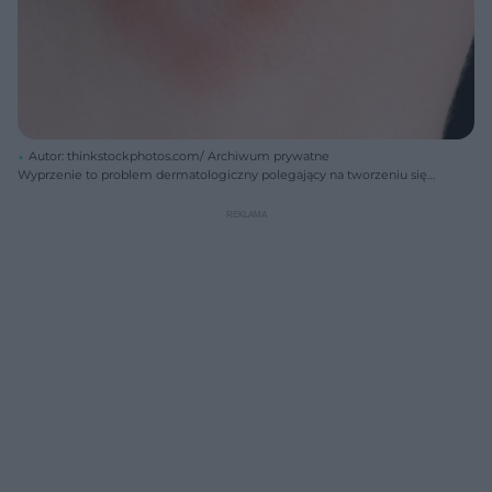
Autor: thinkstockphotos.com/ Archiwum prywatne
Wyprzenie to problem dermatologiczny polegający na tworzeniu się
stanów zapalnych w pocierających o siebie fałdach skórnych.