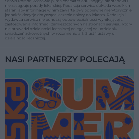
Serwis PoradnikZdrowie.pl ma charakter edukacyjny, nie stanowi i
nie zastępuje porady lekarskiej. Redakcja serwisu dokłada wszelkich
starań, aby informacje w nim zawarte były poprawne merytorycznie,
jednakże decyzja dotycząca leczenia należy do lekarza. Redakcja i
wydawca serwisu nie ponoszą odpowiedzialności wynikającej z
zastosowania informacji zamieszczonych na stronach serwisu, który
nie prowadzi działalności leczniczej polegającej na udzielaniu
świadczeń zdrowotnych w rozumieniu art. 3 ust 1 ustawy o
działalności leczniczej.
NASI PARTNERZY POLECAJĄ