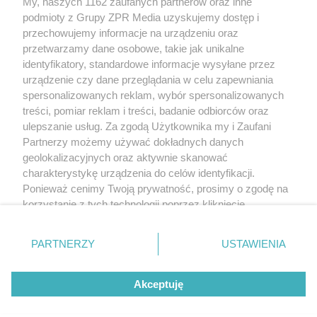
My, naszych 1162 zaufanych partnerów oraz inne
rozpowszechniany lub dalej rozpowszechniany w jakikolwiek sposób
(w tym także elektroniczny lub mechaniczny) na jakimkolwiek polu
podmioty z Grupy ZPR Media uzyskujemy dostęp i
eksploatacji w jakiejkolwiek formie, włącznie z umieszczaniem w
przechowujemy informacje na urządzeniu oraz
Internecie bez pisemnej zgody właściciela praw. Jakiekolwiek użycie
przetwarzamy dane osobowe, takie jak unikalne
lub wykorzystanie utworów w całości lub w części z naruszeniem
prawa, tzn. bez właściwej zgody, jest zabronione pod groźbą kary i
identyfikatory, standardowe informacje wysyłane przez
może być ścigane prawnie.
urządzenie czy dane przeglądania w celu zapewniania
spersonalizowanych reklam, wybór spersonalizowanych
treści, pomiar reklam i treści, badanie odbiorców oraz
ulepszanie usług. Za zgodą Użytkownika my i Zaufani
Partnerzy możemy używać dokładnych danych
geolokalizacyjnych oraz aktywnie skanować
charakterystykę urządzenia do celów identyfikacji.
O nas
Ponieważ cenimy Twoją prywatność, prosimy o zgodę na
korzystanie z tych technologii poprzez kliknięcie
Informacje prawne
„Akceptuję”. Zgoda jest dobrowolna i zawsze możesz ją
Nasze serwisy
zmienić/wycofać klikając przycisk ustawień prywatności
PARTNERZY
USTAWIENIA
znajdujący się w lewym dolnym rogu strony
. Niektóre
© 2026 Grupa ZPR Media
rodzaje przetwarzania danych nie wymagają zgody
Akceptuję
użytkownika, ale masz prawo sprzeciwić się takiemu
przetwarzaniu. Preferencje będą miały zastosowanie tylko
na tej witrynie.