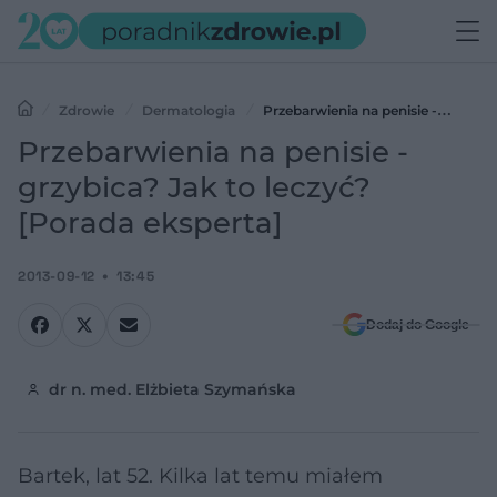
Zdrowie
Dermatologia
Przebarwienia na penisie -
grzybica? Jak to leczyć? [Porada eksperta]
Przebarwienia na penisie -
grzybica? Jak to leczyć?
[Porada eksperta]
2013-09-12
13:45
Dodaj do Google
dr n. med. Elżbieta Szymańska
Bartek, lat 52. Kilka lat temu miałem