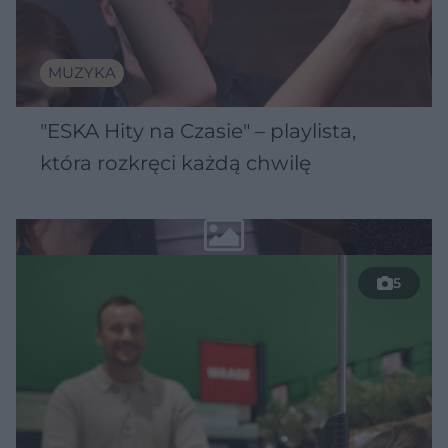
MUZYKA
"ESKA Hity na Czasie" – playlista,
która rozkręci każdą chwilę
5