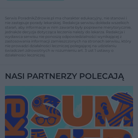
Serwis PoradnikZdrowie.pl ma charakter edukacyjny, nie stanowi i
nie zastępuje porady lekarskiej. Redakcja serwisu dokłada wszelkich
starań, aby informacje w nim zawarte były poprawne merytorycznie,
jednakże decyzja dotycząca leczenia należy do lekarza. Redakcja i
wydawca serwisu nie ponoszą odpowiedzialności wynikającej z
zastosowania informacji zamieszczonych na stronach serwisu, który
nie prowadzi działalności leczniczej polegającej na udzielaniu
świadczeń zdrowotnych w rozumieniu art. 3 ust 1 ustawy o
działalności leczniczej.
NASI PARTNERZY POLECAJĄ