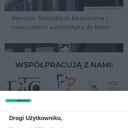
MATERIAŁ SPONSOROWANY
Beninca. Najszybsza, bezpieczna i
nowoczesna automatyka do bram
WSPÓŁPRACUJĄ Z NAMI:
Drogi Użytkowniku,
Żaden utwór zamieszczony w serwisie nie może być powielany i