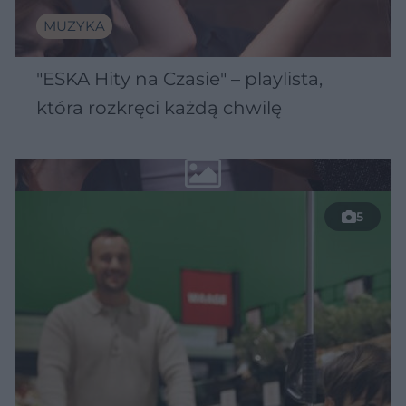
MUZYKA
"ESKA Hity na Czasie" – playlista,
która rozkręci każdą chwilę
5