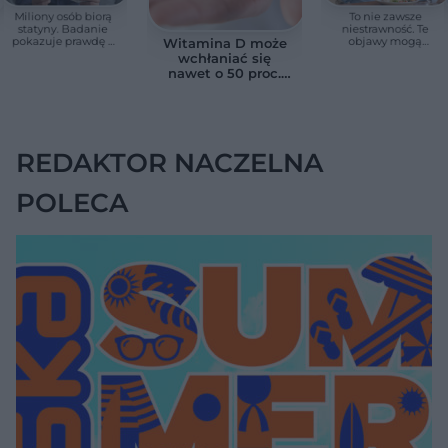
Miliony osób biorą
To nie zawsze
statyny. Badanie
niestrawność. Te
pokazuje prawdę o
objawy mogą
Witamina D może
skutkach ubocznych
wskazywać na raka
wchłaniać się
trzustki
nawet o 50 proc.
lepiej. Wystarczy
połączyć ją z
jednym składnikiem
REDAKTOR NACZELNA
POLECA