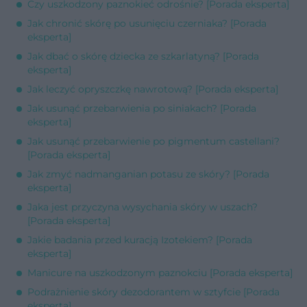
Czy uszkodzony paznokieć odrośnie? [Porada eksperta]
Jak chronić skórę po usunięciu czerniaka? [Porada
eksperta]
Jak dbać o skórę dziecka ze szkarlatyną? [Porada
eksperta]
Jak leczyć opryszczkę nawrotową? [Porada eksperta]
Jak usunąć przebarwienia po siniakach? [Porada
eksperta]
Jak usunąć przebarwienie po pigmentum castellani?
[Porada eksperta]
Jak zmyć nadmanganian potasu ze skóry? [Porada
eksperta]
Jaka jest przyczyna wysychania skóry w uszach?
[Porada eksperta]
Jakie badania przed kuracją Izotekiem? [Porada
eksperta]
Manicure na uszkodzonym paznokciu [Porada eksperta]
Podrażnienie skóry dezodorantem w sztyfcie [Porada
eksperta]