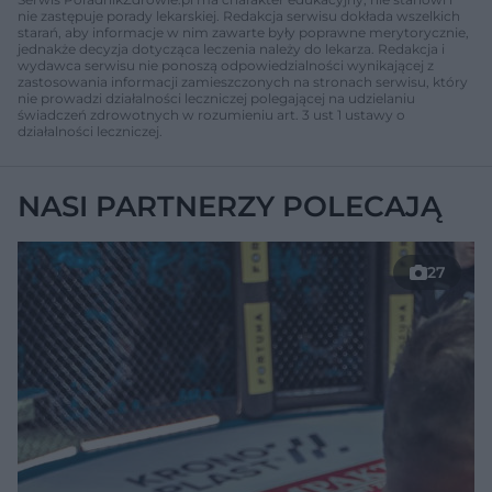
nie zastępuje porady lekarskiej. Redakcja serwisu dokłada wszelkich
starań, aby informacje w nim zawarte były poprawne merytorycznie,
jednakże decyzja dotycząca leczenia należy do lekarza. Redakcja i
wydawca serwisu nie ponoszą odpowiedzialności wynikającej z
zastosowania informacji zamieszczonych na stronach serwisu, który
nie prowadzi działalności leczniczej polegającej na udzielaniu
świadczeń zdrowotnych w rozumieniu art. 3 ust 1 ustawy o
działalności leczniczej.
NASI PARTNERZY POLECAJĄ
27