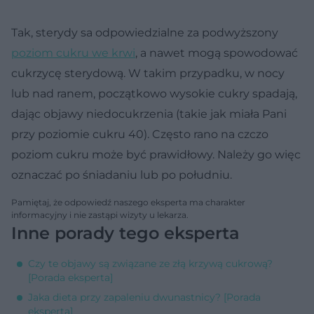
Tak, sterydy sa odpowiedzialne za podwyższony
poziom cukru we krwi
, a nawet mogą spowodować
cukrzycę sterydową. W takim przypadku, w nocy
lub nad ranem, początkowo wysokie cukry spadają,
dając objawy niedocukrzenia (takie jak miała Pani
przy poziomie cukru 40). Często rano na czczo
poziom cukru może być prawidłowy. Należy go więc
oznaczać po śniadaniu lub po południu.
Pamiętaj, że odpowiedź naszego eksperta ma charakter
informacyjny i nie zastąpi wizyty u lekarza.
Inne porady tego eksperta
Czy te objawy są związane ze złą krzywą cukrową?
[Porada eksperta]
Jaka dieta przy zapaleniu dwunastnicy? [Porada
eksperta]