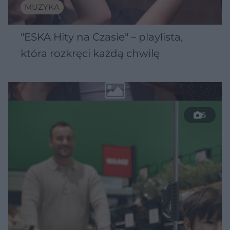
MUZYKA
"ESKA Hity na Czasie" – playlista,
która rozkręci każdą chwilę
5