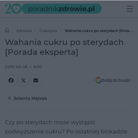
Zdrowie
Cukrzyca
Wahania cukru po sterydach [Porada
eksperta]
Wahania cukru po sterydach
[Porada eksperta]
2013-04-08
6:53
Dodaj do Google
Jolanta Mętrak
Czy po sterydach może wystąpić
podwyższenie cukru? Po ostatniej blokadzie