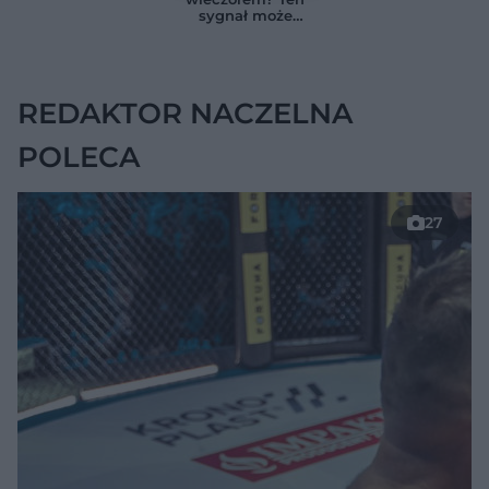
zmienia wszystko
ukrywać się w
sygnał może
jelitach
wskazywać na
chorobę, która długo
nie daje objawów
REDAKTOR NACZELNA
POLECA
27