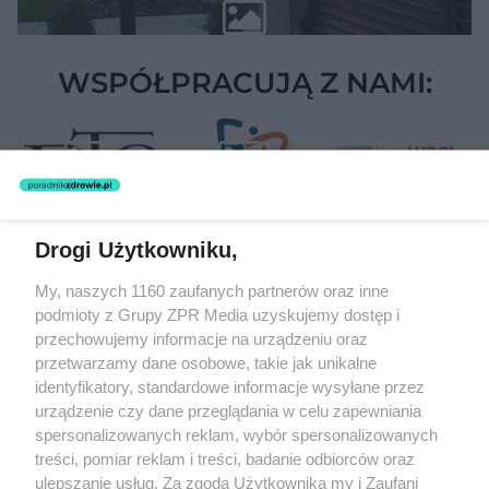
WSPÓŁPRACUJĄ Z NAMI:
Drogi Użytkowniku,
My, naszych 1160 zaufanych partnerów oraz inne
podmioty z Grupy ZPR Media uzyskujemy dostęp i
Żaden utwór zamieszczony w serwisie nie może być powielany i
rozpowszechniany lub dalej rozpowszechniany w jakikolwiek sposób
przechowujemy informacje na urządzeniu oraz
(w tym także elektroniczny lub mechaniczny) na jakimkolwiek polu
przetwarzamy dane osobowe, takie jak unikalne
eksploatacji w jakiejkolwiek formie, włącznie z umieszczaniem w
identyfikatory, standardowe informacje wysyłane przez
Internecie bez pisemnej zgody właściciela praw. Jakiekolwiek użycie
lub wykorzystanie utworów w całości lub w części z naruszeniem
urządzenie czy dane przeglądania w celu zapewniania
prawa, tzn. bez właściwej zgody, jest zabronione pod groźbą kary i
spersonalizowanych reklam, wybór spersonalizowanych
może być ścigane prawnie.
treści, pomiar reklam i treści, badanie odbiorców oraz
ulepszanie usług. Za zgodą Użytkownika my i Zaufani