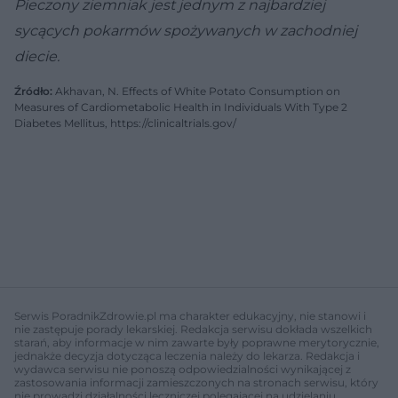
Pieczony ziemniak jest jednym z najbardziej
sycących pokarmów spożywanych w zachodniej
diecie.
Źródło:
Akhavan, N. Effects of White Potato Consumption on
Measures of Cardiometabolic Health in Individuals With Type 2
Diabetes Mellitus, https://clinicaltrials.gov/
Serwis PoradnikZdrowie.pl ma charakter edukacyjny, nie stanowi i
nie zastępuje porady lekarskiej. Redakcja serwisu dokłada wszelkich
starań, aby informacje w nim zawarte były poprawne merytorycznie,
jednakże decyzja dotycząca leczenia należy do lekarza. Redakcja i
wydawca serwisu nie ponoszą odpowiedzialności wynikającej z
zastosowania informacji zamieszczonych na stronach serwisu, który
nie prowadzi działalności leczniczej polegającej na udzielaniu