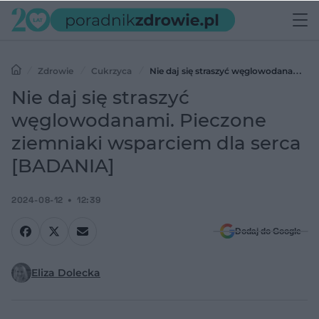
Zdrowie
Cukrzyca
Nie daj się straszyć węglowodanami.
Pieczone ziemniaki wsparciem dla serca [BADANIA]
Nie daj się straszyć
węglowodanami. Pieczone
ziemniaki wsparciem dla serca
[BADANIA]
2024-08-12
12:39
Dodaj do Google
Eliza Dolecka