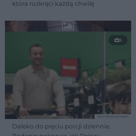
która rozkręci każdą chwilę
5
TEKST SPONSOROWANY
Daleko do pięciu porcji dziennie.