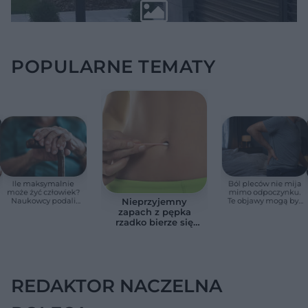
POPULARNE TEMATY
Ile maksymalnie
Ból pleców nie mija
może żyć człowiek?
mimo odpoczynku.
Naukowcy podali
Te objawy mogą być
Nieprzyjemny
zaskakującą liczbę
sygnałem raka
zapach z pępka
rzadko bierze się
znikąd. Jeden objaw
zmienia wszystko
REDAKTOR NACZELNA