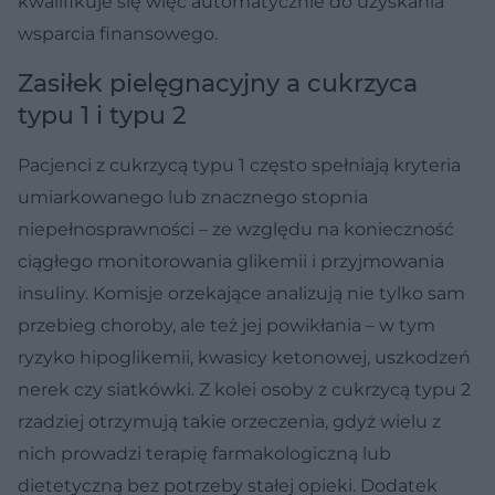
kwalifikuje się więc automatycznie do uzyskania
wsparcia finansowego.
Zasiłek pielęgnacyjny a cukrzyca
typu 1 i typu 2
Pacjenci z cukrzycą typu 1 często spełniają kryteria
umiarkowanego lub znacznego stopnia
niepełnosprawności – ze względu na konieczność
ciągłego monitorowania glikemii i przyjmowania
insuliny. Komisje orzekające analizują nie tylko sam
przebieg choroby, ale też jej powikłania – w tym
ryzyko hipoglikemii, kwasicy ketonowej, uszkodzeń
nerek czy siatkówki. Z kolei osoby z cukrzycą typu 2
rzadziej otrzymują takie orzeczenia, gdyż wielu z
nich prowadzi terapię farmakologiczną lub
dietetyczną bez potrzeby stałej opieki. Dodatek