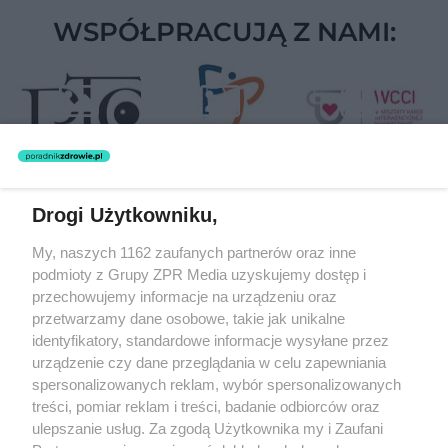
WSPÓŁPRACUJĄ Z NAMI:
Drogi Użytkowniku,
Żaden utwór zamieszczony w serwisie nie może być powielany i
My, naszych 1162 zaufanych partnerów oraz inne
rozpowszechniany lub dalej rozpowszechniany w jakikolwiek sposób
podmioty z Grupy ZPR Media uzyskujemy dostęp i
(w tym także elektroniczny lub mechaniczny) na jakimkolwiek polu
eksploatacji w jakiejkolwiek formie, włącznie z umieszczaniem w
przechowujemy informacje na urządzeniu oraz
Internecie bez pisemnej zgody właściciela praw. Jakiekolwiek użycie
przetwarzamy dane osobowe, takie jak unikalne
lub wykorzystanie utworów w całości lub w części z naruszeniem
identyfikatory, standardowe informacje wysyłane przez
prawa, tzn. bez właściwej zgody, jest zabronione pod groźbą kary i
może być ścigane prawnie.
urządzenie czy dane przeglądania w celu zapewniania
spersonalizowanych reklam, wybór spersonalizowanych
treści, pomiar reklam i treści, badanie odbiorców oraz
ulepszanie usług. Za zgodą Użytkownika my i Zaufani