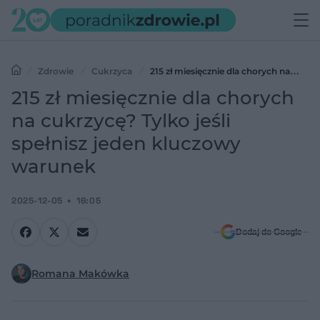
Zdrowie
Cukrzyca
215 zł miesięcznie dla chorych na
cukrzycę? Tylko jeśli spełnisz jeden kluczowy warunek
215 zł miesięcznie dla chorych
na cukrzycę? Tylko jeśli
spełnisz jeden kluczowy
warunek
2025-12-05
16:05
Dodaj do Google
Romana Makówka