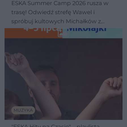
ESKA Summer Camp 2026 rusza w
trasę! Odwiedź strefę Wawel i
spróbuj kultowych Michałków z
Wawelu
MUZYKA
"ESKA Hity na Czasie" – playlista,