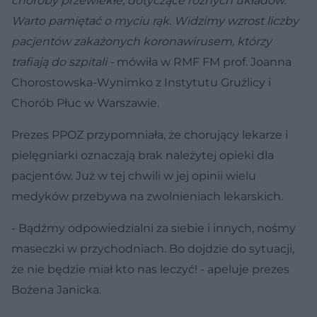
choroby przewlekłe, dotyczące różnych układów.
Warto pamiętać o myciu rąk. Widzimy wzrost liczby
pacjentów zakażonych koronawirusem, którzy
trafiają do szpitali -
mówiła w RMF FM prof. Joanna
Chorostowska-Wynimko z Instytutu Gruźlicy i
Chorób Płuc w Warszawie.
Prezes PPOZ przypomniała, że chorujący lekarze i
pielęgniarki oznaczają brak należytej opieki dla
pacjentów. Już w tej chwili w jej opinii wielu
medyków przebywa na zwolnieniach lekarskich.
- Bądźmy odpowiedzialni za siebie i innych, nośmy
maseczki w przychodniach. Bo dojdzie do sytuacji,
że nie będzie miał kto nas leczyć! - apeluje prezes
Bożena Janicka.