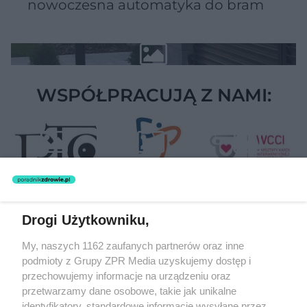
nowoczesna automatyka do bram
WSPÓŁPRACUJĄ Z NAMI:
Drogi Użytkowniku,
Żaden utwór zamieszczony w serwisie nie może być powielany i
My, naszych 1162 zaufanych partnerów oraz inne
rozpowszechniany lub dalej rozpowszechniany w jakikolwiek sposób
podmioty z Grupy ZPR Media uzyskujemy dostęp i
(w tym także elektroniczny lub mechaniczny) na jakimkolwiek polu
eksploatacji w jakiejkolwiek formie, włącznie z umieszczaniem w
przechowujemy informacje na urządzeniu oraz
Internecie bez pisemnej zgody właściciela praw. Jakiekolwiek użycie
przetwarzamy dane osobowe, takie jak unikalne
lub wykorzystanie utworów w całości lub w części z naruszeniem
identyfikatory, standardowe informacje wysyłane przez
prawa, tzn. bez właściwej zgody, jest zabronione pod groźbą kary i