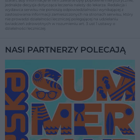
starań, aby informacje w nim zawarte były poprawne merytorycznie,
jednakże decyzja dotycząca leczenia należy do lekarza. Redakcja i
wydawca serwisu nie ponoszą odpowiedzialności wynikającej z
zastosowania informacji zamieszczonych na stronach serwisu, który
nie prowadzi działalności leczniczej polegającej na udzielaniu
świadczeń zdrowotnych w rozumieniu art. 3 ust 1 ustawy o
działalności leczniczej.
NASI PARTNERZY POLECAJĄ