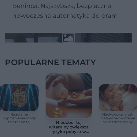
Beninca. Najszybsza, bezpieczna i
nowoczesna automatyka do bram
POPULARNE TEMATY
Regularne
Naukowcy znaleźli
wypróżnienia mogą
nietypowe ćwiczenie
zależeć od tej
na bezdech senny.
Niedobór tej
witaminy. Odkrycie
Efekty zaskoczyły
witaminy zwiększa
zaskoczyło
badaczy
ryzyko pobytu w
naukowców
szpitalu. Badanie