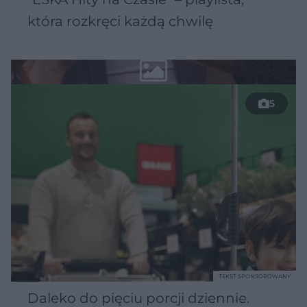
która rozkręci każdą chwilę
5
TEKST SPONSOROWANY
Daleko do pięciu porcji dziennie.