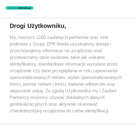
Drogi Użytkowniku,
Żaden utwór zamieszczony w serwisie nie może być powielany i
My, naszych 1160 zaufanych partnerów oraz inne
rozpowszechniany lub dalej rozpowszechniany w jakikolwiek sposób
podmioty z Grupy ZPR Media uzyskujemy dostęp i
(w tym także elektroniczny lub mechaniczny) na jakimkolwiek polu
eksploatacji w jakiejkolwiek formie, włącznie z umieszczaniem w
przechowujemy informacje na urządzeniu oraz
Internecie bez pisemnej zgody właściciela praw. Jakiekolwiek użycie
przetwarzamy dane osobowe, takie jak unikalne
lub wykorzystanie utworów w całości lub w części z naruszeniem
identyfikatory, standardowe informacje wysyłane przez
prawa, tzn. bez właściwej zgody, jest zabronione pod groźbą kary i
może być ścigane prawnie.
urządzenie czy dane przeglądania w celu zapewniania
spersonalizowanych reklam, wybór spersonalizowanych
treści, pomiar reklam i treści, badanie odbiorców oraz
ulepszanie usług. Za zgodą Użytkownika my i Zaufani
Partnerzy możemy używać dokładnych danych
geolokalizacyjnych oraz aktywnie skanować
charakterystykę urządzenia do celów identyfikacji.
O nas
Ponieważ cenimy Twoją prywatność, prosimy o zgodę na
korzystanie z tych technologii poprzez kliknięcie
Informacje prawne
„Akceptuję”. Zgoda jest dobrowolna i zawsze możesz ją