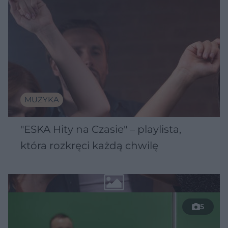
MUZYKA
"ESKA Hity na Czasie" – playlista,
która rozkręci każdą chwilę
5