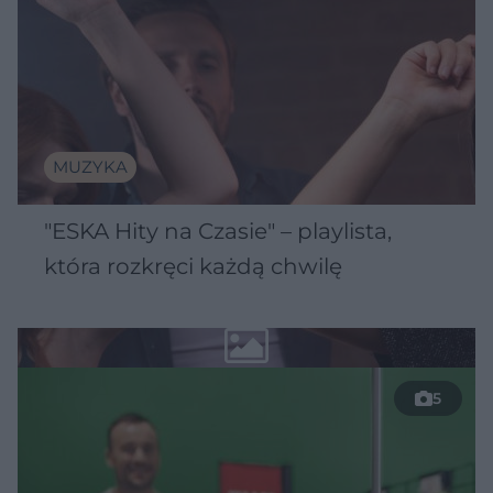
MUZYKA
"ESKA Hity na Czasie" – playlista,
która rozkręci każdą chwilę
5