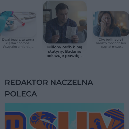
Dwaj bracia, ta sama
Oko boli nagle i
ciężka choroba.
bardzo mocno? Ten
Wszystko zmieniają
sygnał może
Miliony osób biorą
jedne urodziny
oznaczać utratę
statyny. Badanie
wzroku w kilka
pokazuje prawdę o
godzin
skutkach
ubocznych
REDAKTOR NACZELNA
POLECA