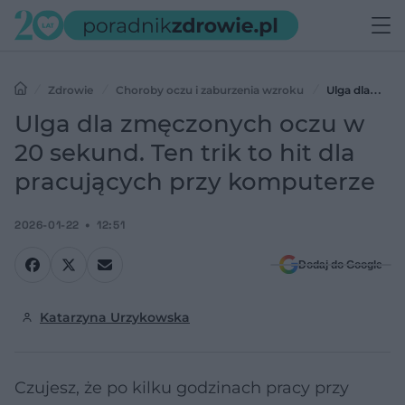
Zdrowie
Choroby oczu i zaburzenia wzroku
Ulga dla
zmęczonych oczu w 20 sekund. Ten trik to hit dla pracujących przy
Ulga dla zmęczonych oczu w
komputerze
20 sekund. Ten trik to hit dla
pracujących przy komputerze
2026-01-22
12:51
Dodaj do Google
Katarzyna Urzykowska
Czujesz, że po kilku godzinach pracy przy