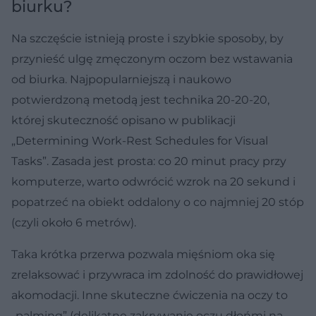
biurku?
Na szczęście istnieją proste i szybkie sposoby, by
przynieść ulgę zmęczonym oczom bez wstawania
od biurka. Najpopularniejszą i naukowo
potwierdzoną metodą jest technika 20-20-20,
której skuteczność opisano w publikacji
„Determining Work-Rest Schedules for Visual
Tasks”. Zasada jest prosta: co 20 minut pracy przy
komputerze, warto odwrócić wzrok na 20 sekund i
popatrzeć na obiekt oddalony o co najmniej 20 stóp
(czyli około 6 metrów).
Taka krótka przerwa pozwala mięśniom oka się
zrelaksować i przywraca im zdolność do prawidłowej
akomodacji. Inne skuteczne ćwiczenia na oczy to
„palming” (delikatne zakrywanie oczu dłońmi na