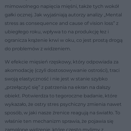
mimowolnego napięcia mięśni, także tych wokół
gałki ocznej. Jak wyjaśniają autorzy analizy „Mental
stress as consequence and cause of vision loss” z
ubiegłego roku, wpływa to na produkcję łez i
ogranicza krążenie krwi w oku, co jest prostą drogą
do problemów z widzeniem.
W efekcie mięsień rzęskowy, który odpowiada za
akomodację (czyli dostosowywanie ostrości), traci
swoją elastyczność i nie jest w stanie szybko
„przełączyć się” z patrzenia na ekran na dalszy
obiekt. Potwierdza to tegoroczne badanie, które
wykazało, że ostry stres psychiczny zmienia nawet
sposób, w jaki nasze źrenice reagują na światło. To
właśnie ten mechanizm sprawia, że pojawia się
zamglone widzenie, które często mylimy z