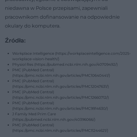
niedawna w Polsce przepisami, zapewniali
pracownikom dofinansowanie na odpowiednie
okulary do komputera.
Źródła:
Workplace Intelligence (https://workplaceintelligence.com/2025-
workplace-vision-health/)
Physiol Res (https://pubmed.ncbi.nlm.nih.gov/40709492/)
PMC (PubMed Central)
(https://pmc.ncbi.nlm.nih.gov/articles/PMC10640441/)
PMC (PubMed Central)
(https://pmc.ncbi.nlm.nih.gov/articles/PMC12047631/)
PMC (PubMed Central)
(https://pmc.ncbi.nlm.nih.gov/articles/PMC12660712/)
PMC (PubMed Central)
(https://pmc.ncbi.nlm.nih.gov/articles/PMC9914630/)
J Family Med Prim Care
(https://pubmed.ncbi.nlm.nih.gov/40396066/)
PMC (PubMed Central)
(https://pmc.ncbi.nlm.nih.gov/articles/PMC11244621/)