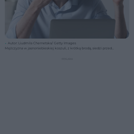
Autor: Liudmila Chernetska/ Getty Images
Mężczyzna w jasnoniebieskiej koszuli, z krótką brodą, siedzi przed
otwartym laptopem, zamyka oczy i masuje nasadę nosa, wyrażając
zmęczenie lub ból oczu. W lewej ręce trzyma okulary. Taki gest może
pogarszać stożek rogówki, o czym można przeczytać na Poradnik
Zdrowie.