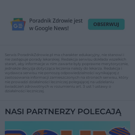
Serwis PoradnikZdrowie.pl ma charakter edukacyjny, nie stanowi i
nie zastępuje porady lekarskiej. Redakcja serwisu dokłada wszelkich
starań, aby informacje w nim zawarte były poprawne merytorycznie,
jednakże decyzja dotycząca leczenia należy do lekarza. Redakcja i
wydawca serwisu nie ponoszą odpowiedzialności wynikającej z
zastosowania informacji zamieszczonych na stronach serwisu, który
nie prowadzi działalności leczniczej polegającej na udzielaniu
świadczeń zdrowotnych w rozumieniu art. 3 ust 1 ustawy o
działalności leczniczej.
NASI PARTNERZY POLECAJĄ