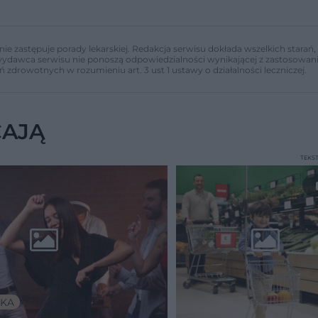
nie zastępuje porady lekarskiej. Redakcja serwisu dokłada wszelkich stara
i wydawca serwisu nie ponoszą odpowiedzialności wynikającej z zastosowani
ń zdrowotnych w rozumieniu art. 3 ust 1 ustawy o działalności leczniczej.
CAJĄ
TEKS
KA