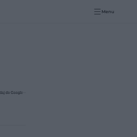
Menu
daj do Google