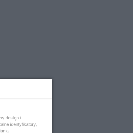
y dostęp i
lne identyfikatory,
iania