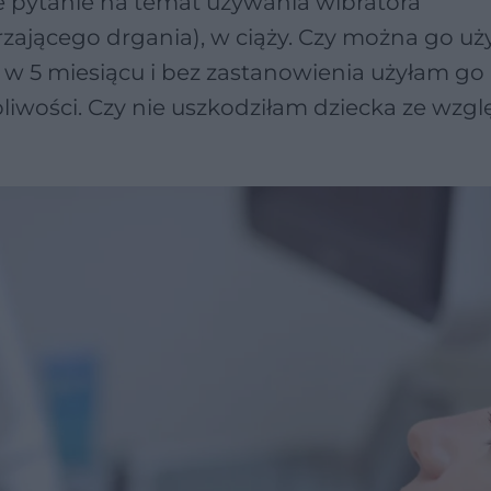
 pytanie na temat używania wibratora
zającego drgania), w ciąży. Czy można go u
 w 5 miesiącu i bez zastanowienia użyłam go 
liwości. Czy nie uszkodziłam dziecka ze wzg