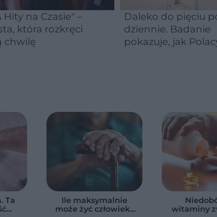
 Hity na Czasie" –
Daleko do pięciu po
sta, która rozkręci
dziennie. Badanie
 chwilę
pokazuje, jak Polac
naprawdę jedzą
warzywa i owoce
a. Ta
Ile maksymalnie
Niedobó
ść
może żyć człowiek?
witaminy z