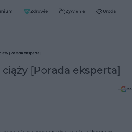
emium
Zdrowie
Żywienie
Uroda
ciąży [Porada eksperta]
 ciąży [Porada eksperta]
Do