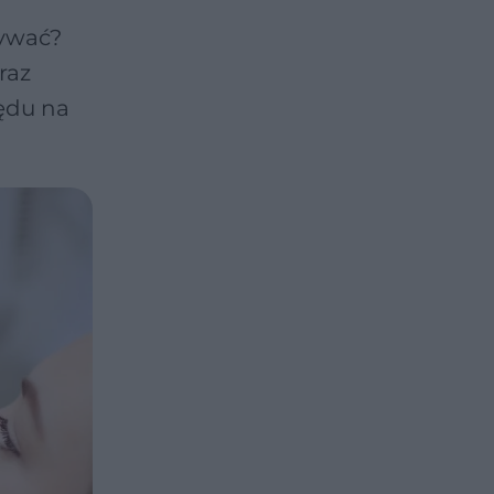
żywać?
raz
lędu na