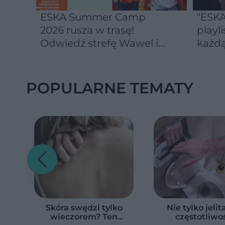
ESKA Summer Camp
"ESKA
2026 rusza w trasę!
playli
Odwiedź strefę Wawel i
każdą
spróbuj kultowych
Michałków z Wawelu
POPULARNE TEMATY
Skóra swędzi tylko
Nie tylko jelit
wieczorem? Ten
częstotliwo