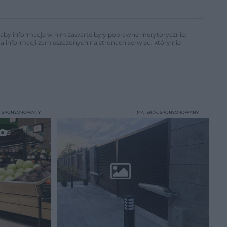
ń, aby informacje w nim zawarte były poprawne merytorycznie,
a informacji zamieszczonych na stronach serwisu, który nie
T SPONSOROWANY
MATERIAŁ SPONSOROWANY
5