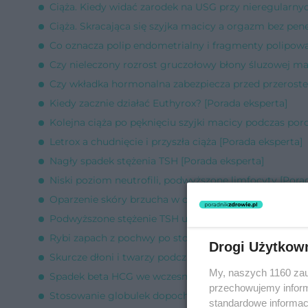
Ciąża. Kiedy widać zarodek na USG przy nieregularnyc
Ciąża. Skracająca się szyjka macicy a orgazm bez pene
Co oznacza polip endometrialny i fragmenty polipow
Czy nieleczony rozrost gruczołowy błony śluzowej mac
Czy wkładka hormonalna zabezpiecza przed przerost
Kiedy zacznie działać Euthyrox? [Porada eksperta]
Kolejna ciąża po pęknięciu szyjki macicy podczas por
Letrox a chudnięcie i przyszła ciąża [Porada eksperta]
Nagły spadek stężenia TSH [Porada eksperta]
Niski poziom neutrofili, podwyższone limfocyty [Pora
Oparzenie skóry brzucha w ciąży [Porada eksperta]
Podwyższone stężenie TSH u nastolatki [Porada ekspe
Rybi zapach z pochwy po stosunku [Porada eksperta]
Drogi Użytkow
Skurcze dłoni i twarzy podczas współżycia [Porada ek
My, naszych 1160 zau
Spadek beta HCG we wczesnej ciąży [Porada eksperta
przechowujemy informa
Stosowanie globulek dopochwowych a współżycie [Po
standardowe informac