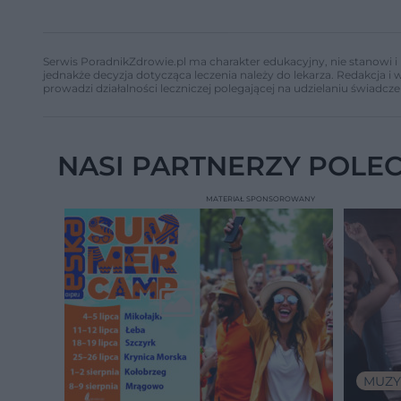
Serwis PoradnikZdrowie.pl ma charakter edukacyjny, nie stanowi i 
jednakże decyzja dotycząca leczenia należy do lekarza. Redakcja 
prowadzi działalności leczniczej polegającej na udzielaniu świadcze
NASI PARTNERZY POLE
MATERIAŁ SPONSOROWANY
MUZY