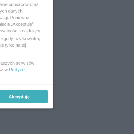
anie odbiorców oraz
nych danych
kacji. Ponieważ
ięcie „Akceptuję”.
ywatności znajdujący
ą zgody użytkownika,
 tylko na tej
 naszych serwisów
esz w
Polityce
Akceptuję