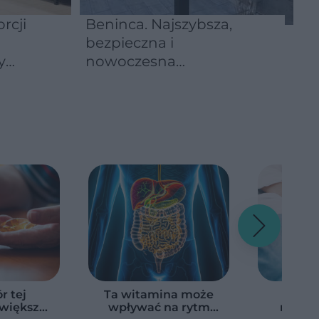
rcji
Beninca. Najszybsza,
bezpieczna i
y
nowoczesna
automatyka do bram
r tej
Ta witamina może
To ni
większa
wpływać na rytm
niestr