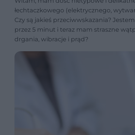
Witam, mam dość nietypowe i delikatne
łechtaczkowego (elektrycznego, wytwar
Czy są jakieś przeciwwskazania? Jestem
przez 5 minut i teraz mam straszne wątp
drgania, wibracje i prąd?