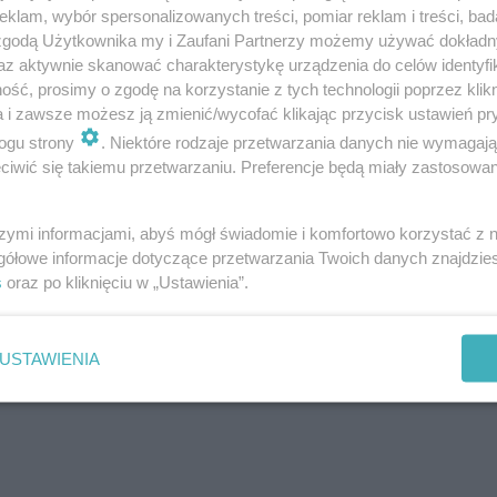
a]
klam, wybór spersonalizowanych treści, pomiar reklam i treści, bad
 zgodą Użytkownika my i Zaufani Partnerzy możemy używać dokład
perta]
az aktywnie skanować charakterystykę urządzenia do celów identyfi
ksperta]
ść, prosimy o zgodę na korzystanie z tych technologii poprzez klikn
a i zawsze możesz ją zmienić/wycofać klikając przycisk ustawień pr
zce? [Porada eksperta]
ogu strony
. Niektóre rodzaje przetwarzania danych nie wymagaj
a eksperta]
iwić się takiemu przetwarzaniu. Preferencje będą miały zastosowanie
]
a eksperta]
szymi informacjami, abyś mógł świadomie i komfortowo korzystać z
gółowe informacje dotyczące przetwarzania Twoich danych znajdzi
s
oraz po kliknięciu w „Ustawienia”.
eksperta]
USTAWIENIA