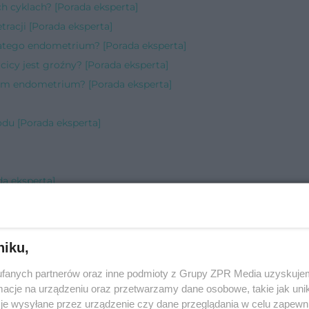
h cyklach? [Porada eksperta]
tracji [Porada eksperta]
atego endometrium? [Porada eksperta]
icy jest groźny? [Porada eksperta]
em endometrium? [Porada eksperta]
odu [Porada eksperta]
da eksperta]
rta]
niku,
sperta]
fanych partnerów oraz inne podmioty z Grupy ZPR Media uzyskujem
]
cje na urządzeniu oraz przetwarzamy dane osobowe, takie jak unika
rada eksperta]
je wysyłane przez urządzenie czy dane przeglądania w celu zapewn