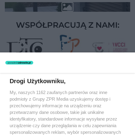
WSPÓŁPRACUJĄ Z NAMI:
Drogi Użytkowniku,
Żaden utwór zamieszczony w serwisie nie może być powielany i
My, naszych 1162 zaufanych partnerów oraz inne
rozpowszechniany lub dalej rozpowszechniany w jakikolwiek sposób
(w tym także elektroniczny lub mechaniczny) na jakimkolwiek polu
podmioty z Grupy ZPR Media uzyskujemy dostęp i
eksploatacji w jakiejkolwiek formie, włącznie z umieszczaniem w
przechowujemy informacje na urządzeniu oraz
Internecie bez pisemnej zgody właściciela praw. Jakiekolwiek użycie
przetwarzamy dane osobowe, takie jak unikalne
lub wykorzystanie utworów w całości lub w części z naruszeniem
prawa, tzn. bez właściwej zgody, jest zabronione pod groźbą kary i
identyfikatory, standardowe informacje wysyłane przez
może być ścigane prawnie.
urządzenie czy dane przeglądania w celu zapewniania
spersonalizowanych reklam, wybór spersonalizowanych