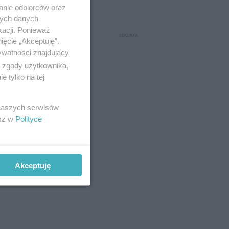
anie odbiorców oraz
nych danych
kacji. Ponieważ
ięcie „Akceptuję”.
ywatności znajdujący
ą zgody użytkownika,
 tylko na tej
 naszych serwisów
esz w
Polityce
tenduje
Akceptuję