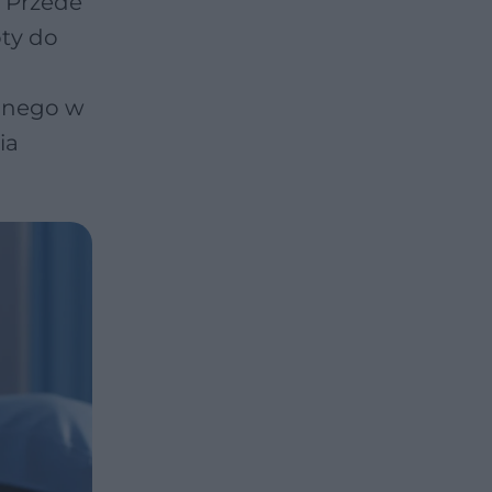
. Przede
oty do
zonego w
ia