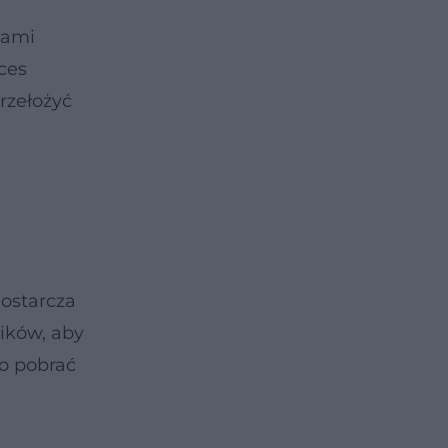
wami
ces
rzełożyć
dostarcza
ników, aby
o pobrać