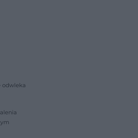
e odwleka
palenia
 tym