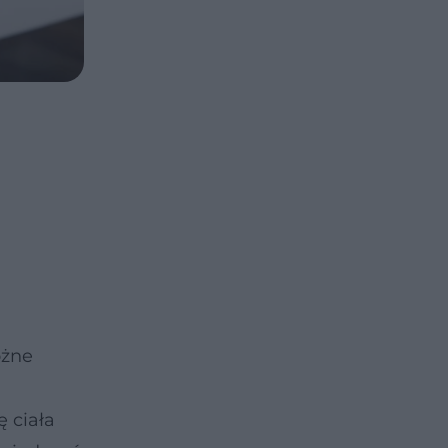
óżne
ę ciała