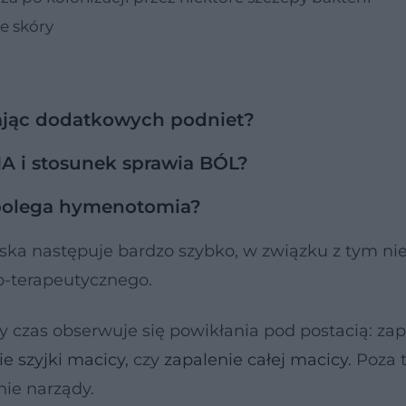
e skóry
kając dodatkowych podniet?
A i stosunek sprawia BÓL?
 polega hymenotomia?
ska następuje bardzo szybko, w związku z tym ni
o-terapeutycznego.
zy czas obserwuje się powikłania pod postacią: za
ie szyjki macicy
, czy
zapalenie całej macicy
. Poza
nie narządy.