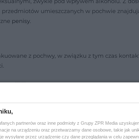
seksualnymi, zwykle pod wpływem alkoholu. Z do
cie przedmiotów umieszczanych w pochwie znajdują
uczne
penisy
.
kuowane z pochwy, w związku z tym czas kontakt
i.
niku,
fanych partnerów oraz inne podmioty z Grupy ZPR Media uzyskujem
cje na urządzeniu oraz przetwarzamy dane osobowe, takie jak unika
je wysyłane przez urządzenie czy dane przeglądania w celu zapewn