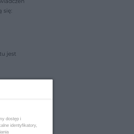
świadczeń
 się:
u jest
y dostęp i
lne identyfikatory,
iania