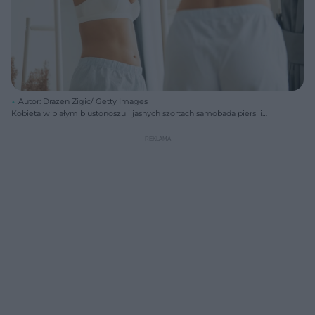
Autor: Drazen Zigic/ Getty Images
Kobieta w białym biustonoszu i jasnych szortach samobada piersi i
pachę przed lustrem, podnosząc rękę, co symbolizuje profilaktykę raka
piersi. Zdjęcie ilustruje, jak ważne są regularne samobadania, o których
można przeczytać na portalu Poradnik Zdrowie.