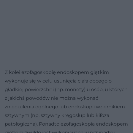
Z kolei ezofagoskopię endoskopem giętkim
wykonuje się w celu usunięcia ciała obcego o
gładkiej powierzchni (np. monety) u osób, u których
z jakichś powodów nie można wykonać
znieczulenia ogólnego lub endoskopii wziernikiem
sztywnym (np. sztywny kręgosłup lub kifoza
patologiczna). Ponadto ezofagoskopia endoskopem
giętkim zwykle jest wykonywana w przypadku