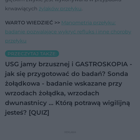
krwawiących
żylaków przełyku
.
WARTO WIEDZIEĆ >>
Manometria przełyku:
badanie pozwalające wykryć refluks i inne choroby
przełyku
PRZECZYTAJ TAKŻE:
USG jamy brzusznej i GASTROSKOPIA -
jak się przygotować do badań?
Sonda
żołądkowa - badanie wskazane przy
wrzodach żołądka, wrzodach
dwunastnicy …
Którą potrawą wigilijną
jesteś? [QUIZ]