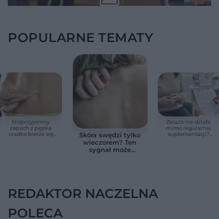
POPULARNE TEMATY
Nieprzyjemny
Żelazo nie działa
zapach z pępka
mimo regularnej
rzadko bierze się
suplementacji?
Skóra swędzi tylko
znikąd. Jeden objaw
Przyczyna może
wieczorem? Ten
zmienia wszystko
ukrywać się w
sygnał może
jelitach
wskazywać na
chorobę, która długo
nie daje objawów
REDAKTOR NACZELNA
POLECA