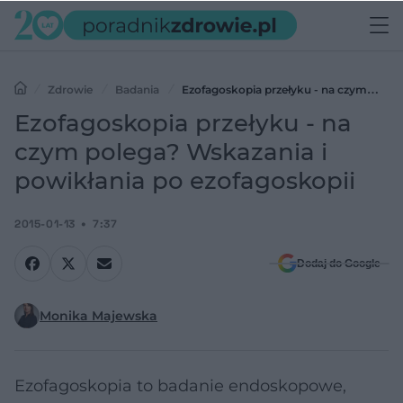
Zdrowie
Badania
Ezofagoskopia przełyku - na czym
polega? Wskazania i powikłania po ezofagoskopii
Ezofagoskopia przełyku - na
czym polega? Wskazania i
powikłania po ezofagoskopii
2015-01-13
7:37
Dodaj do Google
Monika Majewska
Ezofagoskopia to badanie endoskopowe,