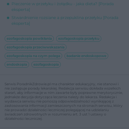
Pieczenie w przełyku i żołądku - jaka dieta? [Porada
eksperta]
Stwardnienie rozsiane a przepuklina przełyku [Porada
eksperta]
ezofagoskopia powikłania
ezofagoskopia przełyku
ezofagoskopia przeciwwskazania
ezofagoskopia na czym polega
badanie endoskopowe
endoskopia
ezofagoskopia
Serwis PoradnikZdrowie.pl ma charakter edukacyjny, nie stanowi i
nie zastępuje porady lekarskiej. Redakcja serwisu dokłada wszelkich
starań, aby informacje w nim zawarte były poprawne merytorycznie,
jednakże decyzja dotycząca leczenia należy do lekarza. Redakcja i
wydawca serwisu nie ponoszą odpowiedzialności wynikającej z
zastosowania informacji zamieszczonych na stronach serwisu, który
nie prowadzi działalności leczniczej polegającej na udzielaniu
świadczeń zdrowotnych w rozumieniu art. 3 ust 1 ustawy o
działalności leczniczej.