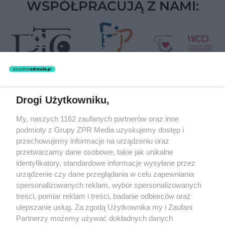
WSPÓŁPRACUJĄ Z NAMI:
Drogi Użytkowniku,
Żaden utwór zamieszczony w serwisie nie może być powielany i
My, naszych 1162 zaufanych partnerów oraz inne
rozpowszechniany lub dalej rozpowszechniany w jakikolwiek sposób
(w tym także elektroniczny lub mechaniczny) na jakimkolwiek polu
podmioty z Grupy ZPR Media uzyskujemy dostęp i
eksploatacji w jakiejkolwiek formie, włącznie z umieszczaniem w
przechowujemy informacje na urządzeniu oraz
Internecie bez pisemnej zgody właściciela praw. Jakiekolwiek użycie
przetwarzamy dane osobowe, takie jak unikalne
lub wykorzystanie utworów w całości lub w części z naruszeniem
prawa, tzn. bez właściwej zgody, jest zabronione pod groźbą kary i
identyfikatory, standardowe informacje wysyłane przez
może być ścigane prawnie.
urządzenie czy dane przeglądania w celu zapewniania
spersonalizowanych reklam, wybór spersonalizowanych
treści, pomiar reklam i treści, badanie odbiorców oraz
ulepszanie usług. Za zgodą Użytkownika my i Zaufani
Partnerzy możemy używać dokładnych danych