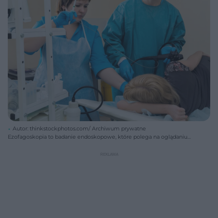
Autor: thinkstockphotos.com/ Archiwum prywatne
Ezofagoskopia to badanie endoskopowe, które polega na oglądaniu
wewnętrznych ścian przełyku za pomocą specjalnego wziernika.