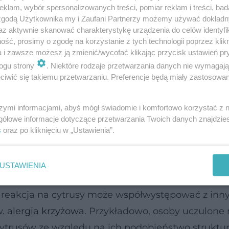
klam, wybór spersonalizowanych treści, pomiar reklam i treści, bad
kładniki cytrusów, w tym:
 zgodą Użytkownika my i Zaufani Partnerzy możemy używać dokład
az aktywnie skanować charakterystykę urządzenia do celów identyfi
ść, prosimy o zgodę na korzystanie z tych technologii poprzez klikn
a i zawsze możesz ją zmienić/wycofać klikając przycisk ustawień pr
ogu strony
. Niektóre rodzaje przetwarzania danych nie wymagaj
iwić się takiemu przetwarzaniu. Preferencje będą miały zastosowanie
nserwacji owoców.
szymi informacjami, abyś mógł świadomie i komfortowo korzystać z
iż inne alergie pokarmowe, ale wciąż stanowi pro
gółowe informacje dotyczące przetwarzania Twoich danych znajdzi
s
oraz po kliknięciu w „Ustawienia”.
lergy (2022), reakcje alergiczne na cytrusy są c
egularnie spożywane w dużych ilościach, co suger
u nadwrażliwości.
USTAWIENIA
 reakcja na cytrusy może współwystępować z inn
w.
alergia krzyżowa
. Przykładowo, osoby uczulone 
ytrusów ze względu na ich podobieństwo struktur