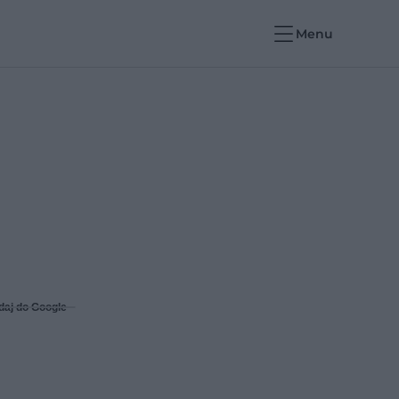
Menu
daj do Google