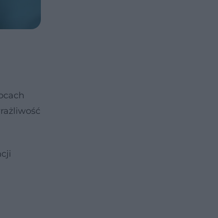
wocach
wrażliwość
cji