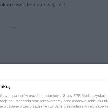
pokarmowej, kontaktowej, jak i
niku,
fanych partnerów oraz inne podmioty z Grupy ZPR Media uzyskujem
cje na urządzeniu oraz przetwarzamy dane osobowe, takie jak unika
łko w kwartalniku Alergia.
je wysyłane przez urządzenie czy dane przeglądania w celu zapewn