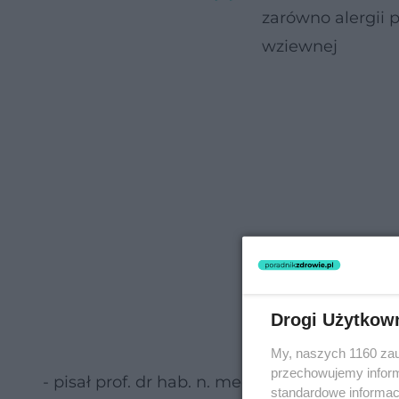
zarówno alergii 
wziewnej
Drogi Użytkow
My, naszych 1160 zau
przechowujemy informa
- pisał prof. dr hab. n. med. Krzysztof Buczy
standardowe informac