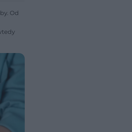
oby. Od
wtedy