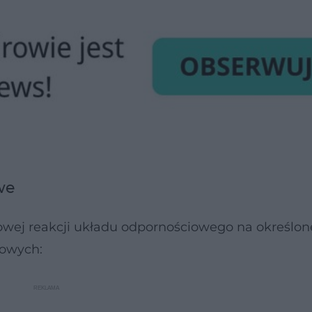
we
łowej reakcji układu odpornościowego na określon
sowych: