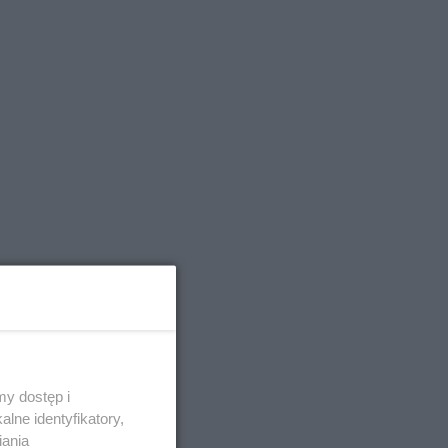
y dostęp i
lne identyfikatory,
iania