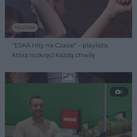
MUZYKA
"ESKA Hity na Czasie" – playlista,
która rozkręci każdą chwilę
5