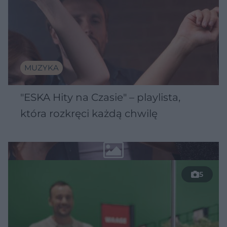
MUZYKA
"ESKA Hity na Czasie" – playlista,
która rozkręci każdą chwilę
5