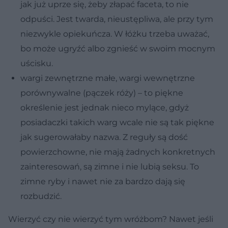
jak już uprze się, żeby złapać faceta, to nie
odpuści. Jest twarda, nieustępliwa, ale przy tym
niezwykle opiekuńcza. W łóżku trzeba uważać,
bo może ugryźć albo zgnieść w swoim mocnym
uścisku.
wargi zewnętrzne małe, wargi wewnętrzne
porównywalne (pączek róży) – to piękne
określenie jest jednak nieco mylące, gdyż
posiadaczki takich warg wcale nie są tak piękne
jak sugerowałaby nazwa. Z reguły są dość
powierzchowne, nie mają żadnych konkretnych
zainteresowań, są zimne i nie lubią seksu. To
zimne ryby i nawet nie za bardzo dają się
rozbudzić.
Wierzyć czy nie wierzyć tym wróżbom? Nawet jeśli