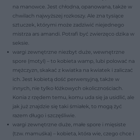
na manowce. Jest chłodna, opanowana, także w
chwilach najwyższej rozkoszy. Ale zna tysiące
sztuczek, którymi może zadziwić niejednego
mistrza ars amandi. Potrafi być zwierzęco dzika w
seksie.
wargi zewnętrzne niezbyt duże, wewnętrzne
spore (motyl) – to kobieta wamp, lubi polować na
mężczyzn, skakać z kwiatka na kwiatek i zaliczać
ich. Jest kobietą dość perwersyjną, także w
innych, nie tylko łóżkowych okolicznościach.
Konia z rzędem temu, komu uda się ja usidlić, ale
jak już znajdzie się taki śmiałek, to mogą żyć
razem długo i szczęśliwie.
wargi zewnętrzne duże, małe spore i mięsiste
(tzw. mamuśka) – kobieta, która wie, czego chce i