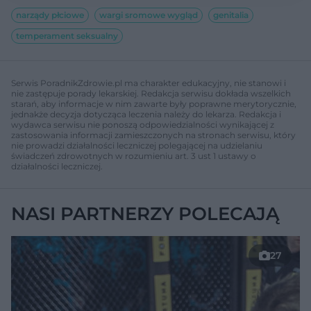
narządy płciowe
wargi sromowe wygląd
genitalia
temperament seksualny
Serwis PoradnikZdrowie.pl ma charakter edukacyjny, nie stanowi i
nie zastępuje porady lekarskiej. Redakcja serwisu dokłada wszelkich
starań, aby informacje w nim zawarte były poprawne merytorycznie,
jednakże decyzja dotycząca leczenia należy do lekarza. Redakcja i
wydawca serwisu nie ponoszą odpowiedzialności wynikającej z
zastosowania informacji zamieszczonych na stronach serwisu, który
nie prowadzi działalności leczniczej polegającej na udzielaniu
świadczeń zdrowotnych w rozumieniu art. 3 ust 1 ustawy o
działalności leczniczej.
NASI PARTNERZY POLECAJĄ
27