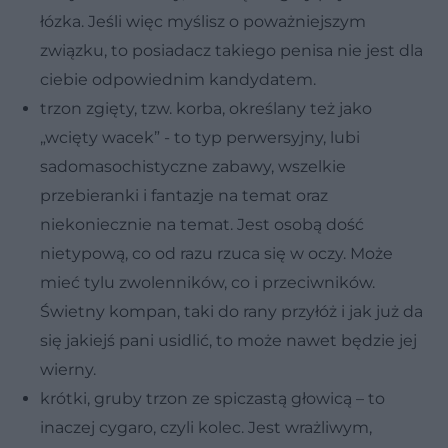
łózka. Jeśli więc myślisz o poważniejszym
związku, to posiadacz takiego penisa nie jest dla
ciebie odpowiednim kandydatem.
trzon zgięty, tzw. korba, określany też jako
„wcięty wacek” - to typ perwersyjny, lubi
sadomasochistyczne zabawy, wszelkie
przebieranki i fantazje na temat oraz
niekoniecznie na temat. Jest osobą dość
nietypową, co od razu rzuca się w oczy. Może
mieć tylu zwolenników, co i przeciwników.
Świetny kompan, taki do rany przyłóż i jak już da
się jakiejś pani usidlić, to może nawet będzie jej
wierny.
krótki, gruby trzon ze spiczastą głowicą – to
inaczej cygaro, czyli kolec. Jest wrażliwym,