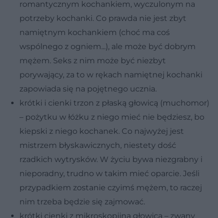
romantycznym kochankiem, wyczulonym na
potrzeby kochanki. Co prawda nie jest zbyt
namiętnym kochankiem (choć ma coś
wspólnego z ogniem...), ale może być dobrym
mężem. Seks z nim może być niezbyt
porywający, za to w rękach namiętnej kochanki
zapowiada się na pojętnego ucznia.
krótki i cienki trzon z płaską głowicą (muchomor)
– pożytku w łóżku z niego mieć nie będziesz, bo
kiepski z niego kochanek. Co najwyżej jest
mistrzem błyskawicznych, niestety dość
rzadkich wytrysków. W życiu bywa niezgrabny i
nieporadny, trudno w takim mieć oparcie. Jeśli
przypadkiem zostanie czyimś mężem, to raczej
nim trzeba będzie się zajmować.
krótki cienki z mikroskopijną głowicą – zwany