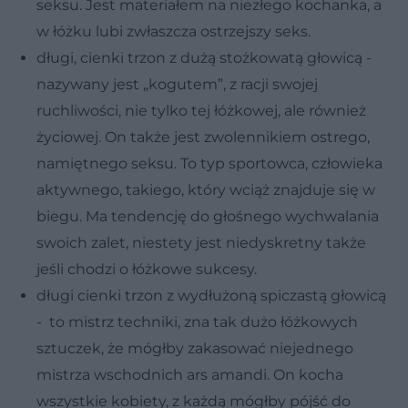
seksu. Jest materiałem na niezłego kochanka, a
w łóżku lubi zwłaszcza ostrzejszy seks.
długi, cienki trzon z dużą stożkowatą głowicą -
nazywany jest „kogutem”, z racji swojej
ruchliwości, nie tylko tej łóżkowej, ale również
życiowej. On także jest zwolennikiem ostrego,
namiętnego seksu. To typ sportowca, człowieka
aktywnego, takiego, który wciąż znajduje się w
biegu. Ma tendencję do głośnego wychwalania
swoich zalet, niestety jest niedyskretny także
jeśli chodzi o łóżkowe sukcesy.
długi cienki trzon z wydłużoną spiczastą głowicą
- to mistrz techniki, zna tak dużo łóżkowych
sztuczek, że mógłby zakasować niejednego
mistrza wschodnich ars amandi. On kocha
wszystkie kobiety, z każdą mógłby pójść do