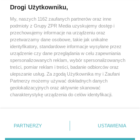
Drogi Użytkowniku,
Żaden utwór zamieszczony w serwisie nie może być powielany i
My, naszych 1162 zaufanych partnerów oraz inne
rozpowszechniany lub dalej rozpowszechniany w jakikolwiek sposób
podmioty z Grupy ZPR Media uzyskujemy dostęp i
(w tym także elektroniczny lub mechaniczny) na jakimkolwiek polu
eksploatacji w jakiejkolwiek formie, włącznie z umieszczaniem w
przechowujemy informacje na urządzeniu oraz
Internecie bez pisemnej zgody właściciela praw. Jakiekolwiek użycie
przetwarzamy dane osobowe, takie jak unikalne
lub wykorzystanie utworów w całości lub w części z naruszeniem
identyfikatory, standardowe informacje wysyłane przez
prawa, tzn. bez właściwej zgody, jest zabronione pod groźbą kary i
może być ścigane prawnie.
urządzenie czy dane przeglądania w celu zapewniania
spersonalizowanych reklam, wybór spersonalizowanych
treści, pomiar reklam i treści, badanie odbiorców oraz
ulepszanie usług. Za zgodą Użytkownika my i Zaufani
Partnerzy możemy używać dokładnych danych
geolokalizacyjnych oraz aktywnie skanować
charakterystykę urządzenia do celów identyfikacji.
O nas
Ponieważ cenimy Twoją prywatność, prosimy o zgodę na
korzystanie z tych technologii poprzez kliknięcie
Informacje prawne
„Akceptuję”. Zgoda jest dobrowolna i zawsze możesz ją
zmienić/wycofać klikając przycisk ustawień prywatności
Nasze serwisy
PARTNERZY
USTAWIENIA
znajdujący się w lewym dolnym rogu strony
. Niektóre
© 2026 Grupa ZPR Media
rodzaje przetwarzania danych nie wymagają zgody