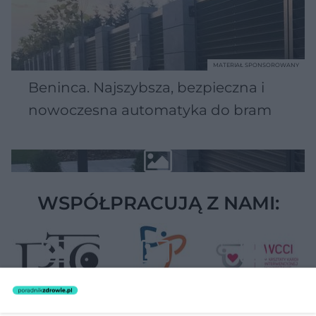
MATERIAŁ SPONSOROWANY
Beninca. Najszybsza, bezpieczna i
nowoczesna automatyka do bram
WSPÓŁPRACUJĄ Z NAMI: