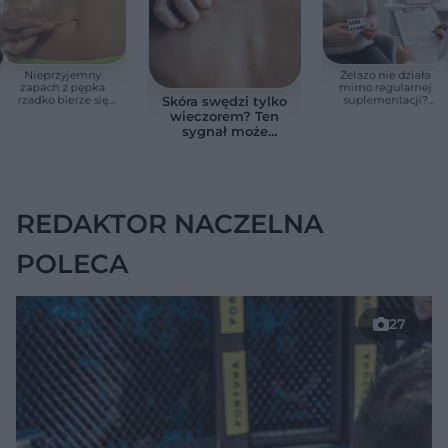
Nieprzyjemny
Żelazo nie działa
zapach z pępka
mimo regularnej
rzadko bierze się
suplementacji?
Skóra swędzi tylko
znikąd. Jeden objaw
Przyczyna może
wieczorem? Ten
zmienia wszystko
ukrywać się w
sygnał może
jelitach
wskazywać na
chorobę, która długo
nie daje objawów
REDAKTOR NACZELNA
POLECA
27