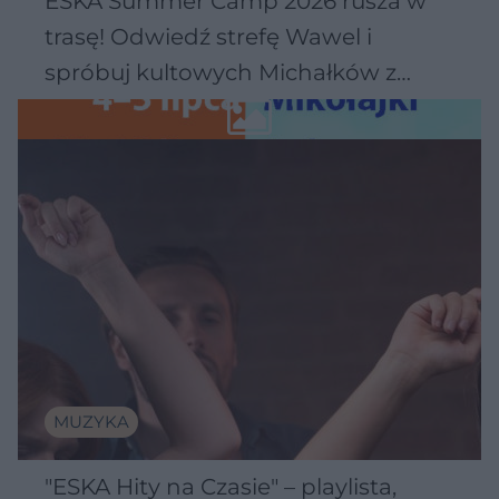
ESKA Summer Camp 2026 rusza w
trasę! Odwiedź strefę Wawel i
spróbuj kultowych Michałków z
Wawelu
MUZYKA
"ESKA Hity na Czasie" – playlista,