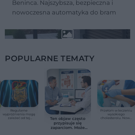
Beninca. Najszybsza, bezpieczna i
nowoczesna automatyka do bram
POPULARNE TEMATY
Regularne
Przełom w leczeniu
wypróżnienia mogą
wysokiego
zależeć od tej
cholesterolu. Nowa
Ten objaw często
witaminy. Odkrycie
terapia zmniejszyła
przypisuje się
zaskoczyło
LDL o ponad połowę
zaparciom. Może
naukowców
jednak wskazywać