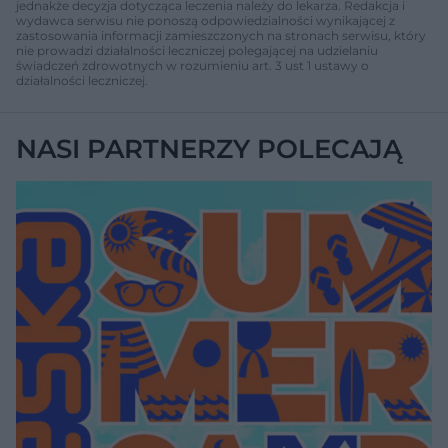
jednakże decyzja dotycząca leczenia należy do lekarza. Redakcja i
wydawca serwisu nie ponoszą odpowiedzialności wynikającej z
zastosowania informacji zamieszczonych na stronach serwisu, który
nie prowadzi działalności leczniczej polegającej na udzielaniu
świadczeń zdrowotnych w rozumieniu art. 3 ust 1 ustawy o
działalności leczniczej.
NASI PARTNERZY POLECAJĄ