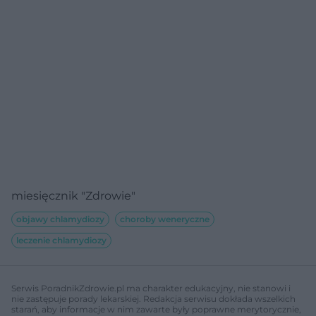
miesięcznik "Zdrowie"
objawy chlamydiozy
choroby weneryczne
leczenie chlamydiozy
Serwis PoradnikZdrowie.pl ma charakter edukacyjny, nie stanowi i
nie zastępuje porady lekarskiej. Redakcja serwisu dokłada wszelkich
starań, aby informacje w nim zawarte były poprawne merytorycznie,