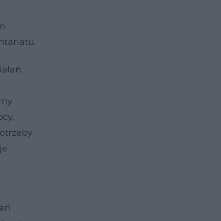
ym
tariatu.
iałań
amy
ocy,
otrzeby
je
łań