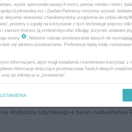
klam, wybór spersonalizowanych treści, pomiar reklam i treści, bad
 zgodą Użytkownika my i Zaufani Partnerzy możemy używać dokład
az aktywnie skanować charakterystykę urządzenia do celów identyfi
ść, prosimy o zgodę na korzystanie z tych technologii poprzez klikn
a i zawsze możesz ją zmienić/wycofać klikając przycisk ustawień pr
rów po ultramaratończyków
ogu strony
. Niektóre rodzaje przetwarzania danych nie wymagaj
iwić się takiemu przetwarzaniu. Preferencje będą miały zastosowanie
wartym charakterze, skierowane do szerokiego 
y, jak i amatorów, rodzin z dziećmi, seniorów or
szymi informacjami, abyś mógł świadomie i komfortowo korzystać z
muje biegi na różnych dystansach, w tym m.in. 5
gółowe informacje dotyczące przetwarzania Twoich danych znajdzi
s
oraz po kliknięciu w „Ustawienia”.
że specjalne konkurencje dla najmłodszych uczest
cu, w okolicach Światowego Dnia Krwiodawcy, co
USTAWIENIA
ie społeczne. W 2026 roku Krwiobieg Warszawa PC
renie Wybrzeża Gdyńskiego 4 (teren nadwiślański 