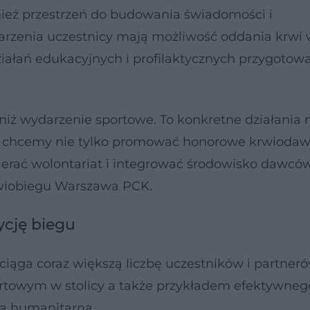
wnież przestrzeń do budowania świadomości i
rzenia uczestnicy mają możliwość oddania krwi
ziałań edukacyjnych i profilaktycznych przygotow
niż wydarzenie sportowe. To konkretne działania 
ywę chcemy nie tylko promować honorowe krwiodaw
rać wolontariat i integrować środowisko dawców
Krwiobiegu Warszawa PCK.
ycję biegu
iąga coraz większą liczbę uczestników i partnerów
rtowym w stolicy a także przykładem efektywneg
ią humanitarną.