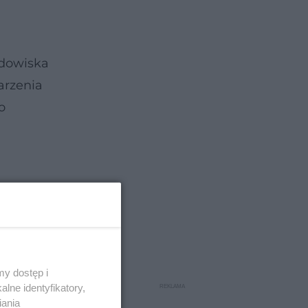
odowiska
arzenia
o
y dostęp i
lne identyfikatory,
iania