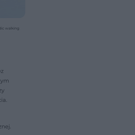
dic walking
ez
 tym
zy
ia.
nej.