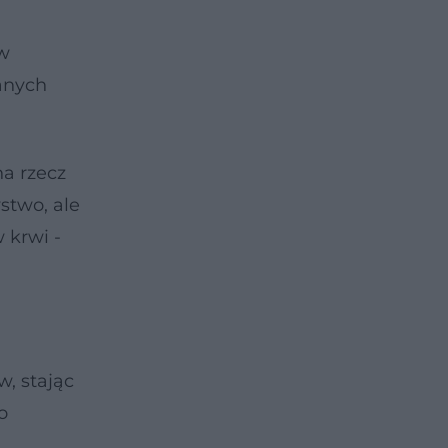
 w
anych
na rzecz
stwo, ale
 krwi -
, stając
o