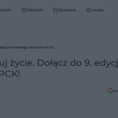
emium
Zdrowie
Żywienie
Uroda
9. edycji Krwiobiegu Warszawa PCK!
uj życie. Dołącz do 9. edycj
PCK!
Do