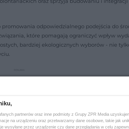
lontariackich oraz sprzyja budowaniu i integracji
o promowania odpowiedzialnego podejścia do śr
związania, które pomagają ograniczyć wpływ wyd
ostych, bardziej ekologicznych wyborów - nie tylk
ciu.
niku,
fanych partnerów oraz inne podmioty z Grupy ZPR Media uzyskujem
cje na urządzeniu oraz przetwarzamy dane osobowe, takie jak unika
je wysyłane przez urządzenie czy dane przeglądania w celu zapewn