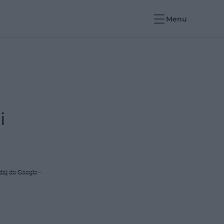
Menu
i
daj do Google