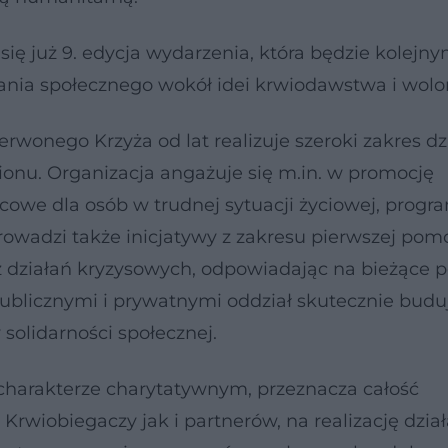
ię już 9. edycja wydarzenia, która będzie kolejn
ia społecznego wokół idei krwiodawstwa i wolon
wonego Krzyża od lat realizuje szeroki zakres dz
ionu. Organizacja angażuje się m.in. w promocję
we dla osób w trudnej sytuacji życiowej, progr
rowadzi także inicjatywy z zakresu pierwszej pom
działań kryzysowych, odpowiadając na bieżące p
publicznymi i prywatnymi oddział skutecznie budu
olidarności społecznej.
charakterze charytatywnym, przeznacza całość
rwiobiegaczy jak i partnerów, na realizację dzia