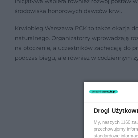
Inicjatywa wspiera również rozwój postaw wo
środowiska honorowych dawców krwi.
Krwiobieg Warszawa PCK to także okazja d
naturalnego. Organizatorzy wprowadzają ro
na otoczenie, a uczestników zachęcają do pr
podczas biegu, ale również w codziennym ży
Drogi Użytkow
My, naszych 1160 zau
przechowujemy informa
standardowe informac