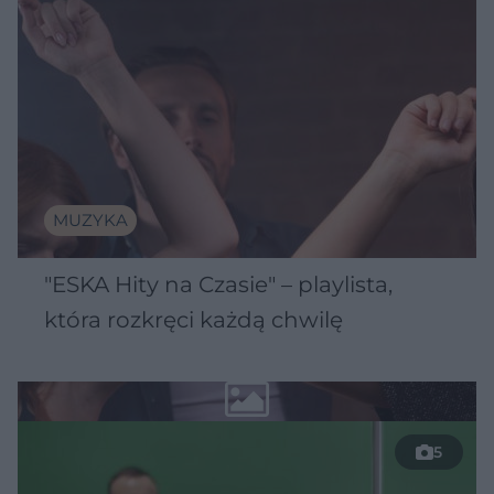
MUZYKA
"ESKA Hity na Czasie" – playlista,
która rozkręci każdą chwilę
5