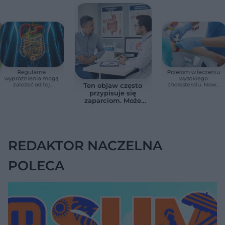
Regularne
Przełom w leczeniu
wypróżnienia mogą
wysokiego
zależeć od tej
cholesterolu. Nowa
Ten objaw często
witaminy. Odkrycie
terapia zmniejszyła
przypisuje się
zaskoczyło
LDL o ponad połowę
zaparciom. Może
naukowców
jednak wskazywać
na chorobę jelita
REDAKTOR NACZELNA
POLECA