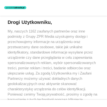
Drogi Użytkowniku,
Żaden utwór zamieszczony w serwisie nie może być powielany i
My, naszych 1162 zaufanych partnerów oraz inne
rozpowszechniany lub dalej rozpowszechniany w jakikolwiek sposób
(w tym także elektroniczny lub mechaniczny) na jakimkolwiek polu
podmioty z Grupy ZPR Media uzyskujemy dostęp i
eksploatacji w jakiejkolwiek formie, włącznie z umieszczaniem w
przechowujemy informacje na urządzeniu oraz
Internecie bez pisemnej zgody właściciela praw. Jakiekolwiek użycie
przetwarzamy dane osobowe, takie jak unikalne
lub wykorzystanie utworów w całości lub w części z naruszeniem
prawa, tzn. bez właściwej zgody, jest zabronione pod groźbą kary i
identyfikatory, standardowe informacje wysyłane przez
może być ścigane prawnie.
urządzenie czy dane przeglądania w celu zapewniania
spersonalizowanych reklam, wybór spersonalizowanych
treści, pomiar reklam i treści, badanie odbiorców oraz
ulepszanie usług. Za zgodą Użytkownika my i Zaufani
Partnerzy możemy używać dokładnych danych
geolokalizacyjnych oraz aktywnie skanować
charakterystykę urządzenia do celów identyfikacji.
O nas
Ponieważ cenimy Twoją prywatność, prosimy o zgodę na
korzystanie z tych technologii poprzez kliknięcie
Informacje prawne
„Akceptuję”. Zgoda jest dobrowolna i zawsze możesz ją