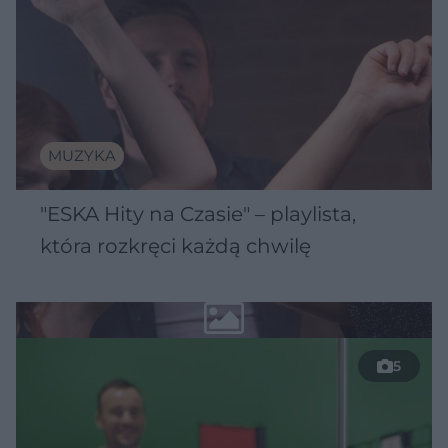
MUZYKA
"ESKA Hity na Czasie" – playlista,
która rozkręci każdą chwilę
5