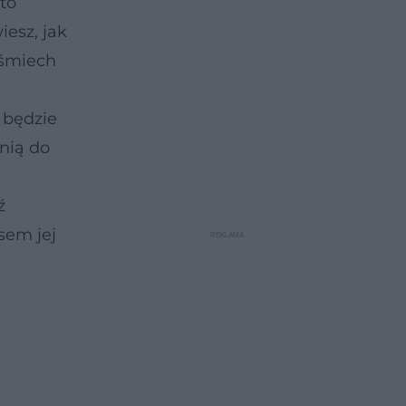
to
iesz, jak
 śmiech
 będzie
 nią do
ź
sem jej
j