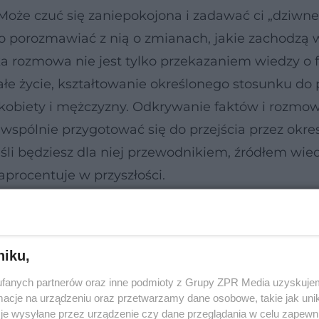
 Może czuć się zaniepokojona i zadawać ci „dziwne
to porozmawiać z nią o zmianach, jakie zachodzą 
ka rozmowa nie jest tylko przekazaniem wiedzy o fi
łe życie, kształtowanie określonego stosunku do p
obiety i mężczyzny. Odkrywanie faktów i rozmo
spólnie przygotować się do przejścia przez okre
eśli będziesz dla niej przewodnikiem, źródłem wied
zaprocentuje w przyszłości.
niku,
fanych partnerów oraz inne podmioty z Grupy ZPR Media uzyskujem
cje na urządzeniu oraz przetwarzamy dane osobowe, takie jak unika
je wysyłane przez urządzenie czy dane przeglądania w celu zapewn