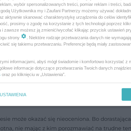
klam, wybór spersonalizowanych treści, pomiar reklam i treści, bad
 zgodą Użytkownika my i Zaufani Partnerzy możemy używać dokład
az aktywnie skanować charakterystykę urządzenia do celów identyfi
ść, prosimy o zgodę na korzystanie z tych technologii poprzez klikn
a i zawsze możesz ją zmienić/wycofać klikając przycisk ustawień pr
ogu strony
. Niektóre rodzaje przetwarzania danych nie wymagaj
iwić się takiemu przetwarzaniu. Preferencje będą miały zastosowanie
szymi informacjami, abyś mógł świadomie i komfortowo korzystać z
gółowe informacje dotyczące przetwarzania Twoich danych znajdzi
praw, by ten dzień był dla niej wyjątkowy. Menstruacja t
s
oraz po kliknięciu w „Ustawienia”.
. Ale nie włączaj do tego jej rodzeństwa, bo to wprawiłob
 tylko we dwie. Możesz np. kupić córce piękną różę, słodk
USTAWIENIA
ki temu dziewczynka poczuje się wyjątkowa, piękna i koch
esie może okazać się nieoceniona. Bo dorastająca
otna, nie mając z kim porozmawiać na trudne te