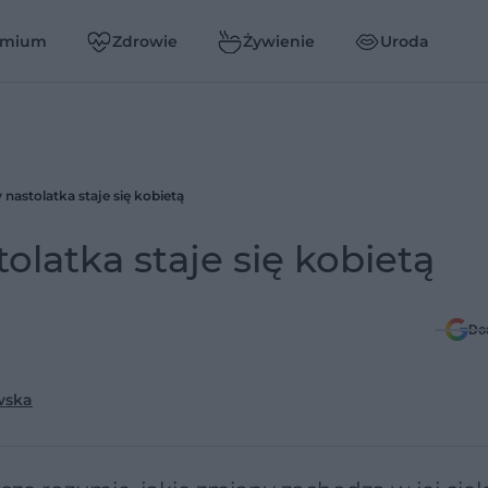
emium
Zdrowie
Żywienie
Uroda
 nastolatka staje się kobietą
olatka staje się kobietą
Do
wska