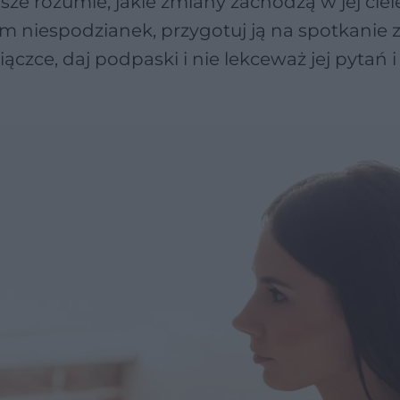
wsze rozumie, jakie zmiany zachodzą w jej ciel
em niespodzianek, przygotuj ją na spotkanie 
czce, daj podpaski i nie lekceważ jej pytań i