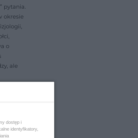
” pytania.
w okresie
zjologii,
łci,
wa o
s
zy, ale
y dostęp i
lne identyfikatory,
iania