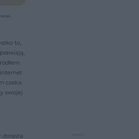
zianek,
stko to,
prawiają,
źródłem
 internet
em czeka.
y swojej
y dorasta