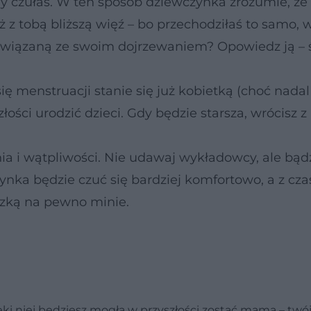
dy czułaś. W ten sposób dziewczynka zrozumie, że 
ż z tobą bliższą więź – bo przechodziłaś to samo, w
 związaną ze swoim dojrzewaniem? Opowiedz ją –
ę menstruacji stanie się już kobietką (choć nadal
złości urodzić dzieci. Gdy będzie starsza, wrócisz z
ia i wątpliwości. Nie udawaj wykładowcy, ale bąd
ynka będzie czuć się bardziej komfortowo, a z cza
czką na pewno minie.
ięki niej będziesz mogła w przyszłości zostać mamą – twó