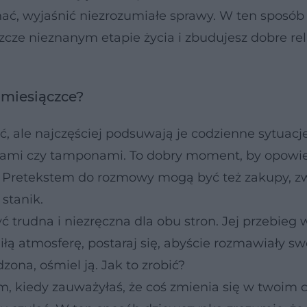
hać, wyjaśnić niezrozumiałe sprawy. W ten sposób
cze nieznanym etapie życia i zbudujesz dobre rel
 miesiączce?
, ale najczęściej podsuwają je codzienne sytuacj
ami czy tamponami. To dobry moment, by opowied
at. Pretekstem do rozmowy mogą być też zakupy, z
stanik.
trudna i niezręczna dla obu stron. Jej przebieg
iłą atmosferę, postaraj się, abyście rozmawiały s
zona, ośmiel ją. Jak to zrobić?
, kiedy zauważyłaś, że coś zmienia się w twoim ci