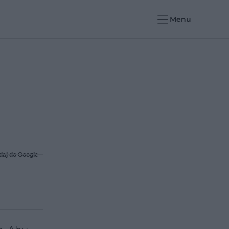
Menu
daj do Google