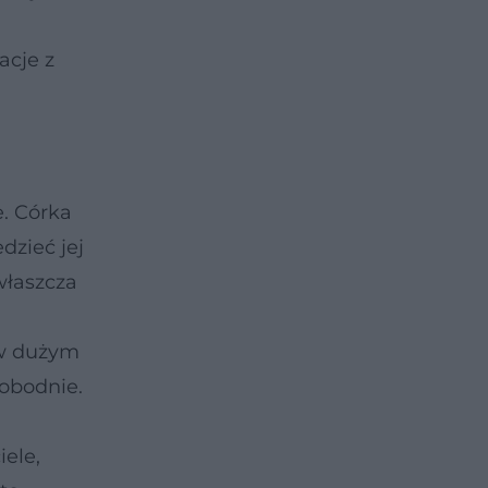
acje z
e. Córka
zieć jej
właszcza
 w dużym
wobodnie.
ele,