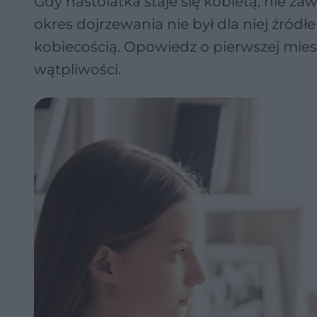
Gdy nastolatka staje się kobietą, nie za
okres dojrzewania nie był dla niej źródł
kobiecością. Opowiedz o pierwszej miesią
wątpliwości.