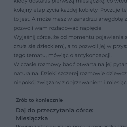
kiedy dostałaś pierwszą miesiączkę, co wte
kolejny etap życia każdej kobiety. Poczuje te
to jest. A może masz w zanadrzu anegdotę
pozwoli wam rozładować napięcie.
Wyjaśnij córce, że od momentu pojawienia si
czuła się dzieckiem), a to pozwoli jej w przys
tego tematu, mówiąc o antykoncepcji.
W czasie rozmowy bądź otwarta na jej pytan
naturalna. Dzięki szczerej rozmowie dziewcz
niepokój związany z dojrzewaniem i miesią
Zrób to koniecznie
Daj do przeczytania córce:
Miesiączka
Pewnie zastanawiasz się, po co ci miesiączka. Dz