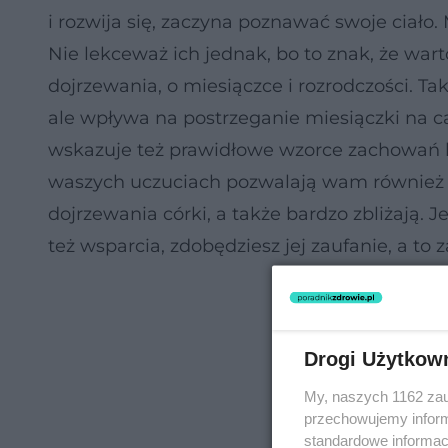
i rozwija się, zaczyna poznawać swoje ciało.
Nie lekceważ ich jednak, bo to znak, że war
dojrzewania, o miesiączce i rozrodczości. Ta
ale wpływa na postrzeganie miesiączki na ca
wskazuje też prawidłowe wzorce zachowań k
waszych uczuciach pozwalają wam również w
dojrzewania córki, a także bardzo zbliżają. J
też wsparcia, zdobędziesz jej zaufanie, a to 
Drogi Użytkow
My, naszych 1162 zau
przechowujemy informa
standardowe informac