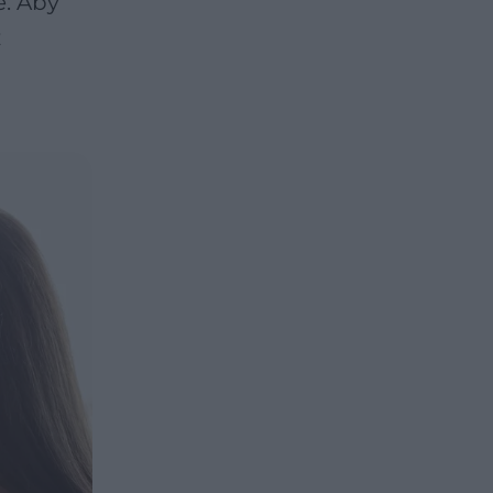
e. Aby
z