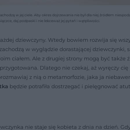
zachodzą w jej ciele. Aby okres dojrzewania nie był dla niej źródłem niespod
ączce, daj podpaski i nie lekceważ jej pytań i wątpliwości.
każdej dziewczyny. Wtedy bowiem rozwija się wszy
e zachodzą w wyglądzie dorastającej dziewczynki, s
woim ciałem. Ale z drugiej strony mogą być także 
ie przygotowana. Dlatego nie czekaj, aż wyręczy cię
porozmawiaj z nią o metamorfozie, jaka ja niebaw
tka
będzie potrafiła dostrzegać i pielęgnować atut
czynka nie staje się kobieta z dnia na dzień. Gd