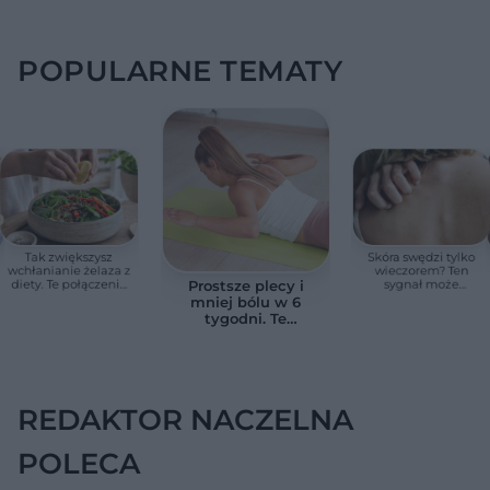
POPULARNE TEMATY
Tak zwiększysz
Skóra swędzi tylko
wchłanianie żelaza z
wieczorem? Ten
diety. Te połączenia
sygnał może
Prostsze plecy i
produktów
wskazywać na
mniej bólu w 6
pomagają przy
chorobę, która długo
tygodni. Te
anemii
nie daje objawów
ćwiczenia
pomagają
zmniejszyć wdowi
garb
REDAKTOR NACZELNA
POLECA