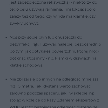
jest zabezpieczona rękawiczką) - niektórzy do
tego celu używają ramienia, inni łokcia: sporo
zależy też od tego, czy winda ma klamkę, czy
zwykły uchwyt.
Noś przy sobie płyn lub chusteczki do
dezynfekcji rąk
.
I używaj, najlepiej bezpośrednio
po tym, jak dotykałeś powierzchni, której mógł
dotknąć ktoś inny - np. klamki w drzwiach na
klatkę schodową.
Nie zbliżaj się do innych na odległość mniejszą,
niż 1,5 metra. Taki dystans warto zachować
zarówno podczas spaceru, jak i w sklepie, np.
stojąc w kolejce do kasy. Zdaniem ekspertów z
WHO jest to bezpieczna odległość dlatego, że