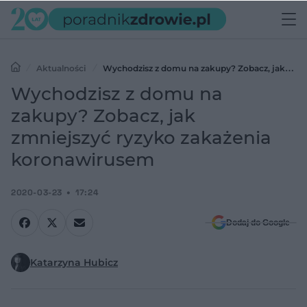
Aktualności
Wychodzisz z domu na zakupy? Zobacz, jak
zmniejszyć ryzyko zakażenia koronawirusem
Wychodzisz z domu na
zakupy? Zobacz, jak
zmniejszyć ryzyko zakażenia
koronawirusem
2020-03-23
17:24
Dodaj do Google
Katarzyna Hubicz