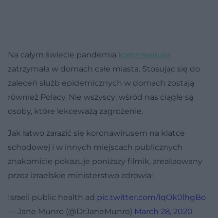
Na całym świecie pandemia
koronawirusa
zatrzymała w domach całe miasta. Stosując się do
zaleceń służb epidemicznych w domach zostają
również Polacy. Nie wszyscy: wśród nas ciągle są
osoby, które lekceważą zagrożenie.
Jak łatwo zarazić się koronawirusem na klatce
schodowej i w innych miejscach publicznych
znakomicie pokazuje poniższy filmik, zrealizowany
przez izraelskie ministerstwo zdrowia:
Israeli public health ad
pic.twitter.com/IqOk0lhgBo
— Jane Munro (@DrJaneMunro)
March 28, 2020