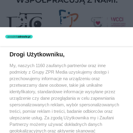
Drogi Użytkowniku,
Żaden utwór zamieszczony w serwisie nie może być powielany i
My, naszych 1160 zaufanych partnerów oraz inne
rozpowszechniany lub dalej rozpowszechniany w jakikolwiek sposób
podmioty z Grupy ZPR Media uzyskujemy dostęp i
(w tym także elektroniczny lub mechaniczny) na jakimkolwiek polu
eksploatacji w jakiejkolwiek formie, włącznie z umieszczaniem w
przechowujemy informacje na urządzeniu oraz
Internecie bez pisemnej zgody właściciela praw. Jakiekolwiek użycie
przetwarzamy dane osobowe, takie jak unikalne
lub wykorzystanie utworów w całości lub w części z naruszeniem
identyfikatory, standardowe informacje wysyłane przez
prawa, tzn. bez właściwej zgody, jest zabronione pod groźbą kary i
może być ścigane prawnie.
urządzenie czy dane przeglądania w celu zapewniania
spersonalizowanych reklam, wybór spersonalizowanych
treści, pomiar reklam i treści, badanie odbiorców oraz
ulepszanie usług. Za zgodą Użytkownika my i Zaufani
Partnerzy możemy używać dokładnych danych
geolokalizacyjnych oraz aktywnie skanować