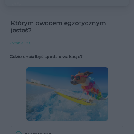
Którym owocem egzotycznym
jesteś?
Pytanie 1 z 8
Gdzie chciałbyś spędzić wakacje?
na Hawajach