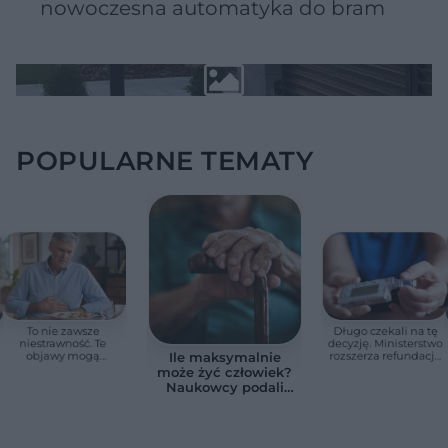
nowoczesna automatyka do bram
POPULARNE TEMATY
To nie zawsze
Długo czekali na tę
niestrawność. Te
decyzję. Ministerstwo
objawy mogą
rozszerza refundację
Ile maksymalnie
wskazywać na raka
pomp insulinowych
może żyć człowiek?
trzustki
Naukowcy podali
zaskakującą liczbę