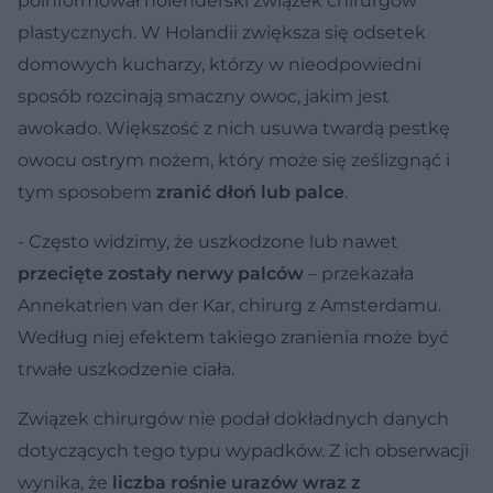
poinformował holenderski związek chirurgów
plastycznych. W Holandii zwiększa się odsetek
domowych kucharzy, którzy w nieodpowiedni
sposób rozcinają smaczny owoc, jakim jest
awokado. Większość z nich usuwa twardą pestkę
owocu ostrym nożem, który może się ześlizgnąć i
tym sposobem
zranić dłoń lub palce
.
- Często widzimy, że uszkodzone lub nawet
przecięte zostały nerwy palców
– przekazała
Annekatrien van der Kar, chirurg z Amsterdamu.
Według niej efektem takiego zranienia może być
trwałe uszkodzenie ciała.
Związek chirurgów nie podał dokładnych danych
dotyczących tego typu wypadków. Z ich obserwacji
wynika, że
liczba rośnie urazów wraz z