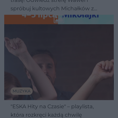
spróbuj kultowych Michałków z
Wawelu
MUZYKA
"ESKA Hity na Czasie" – playlista,
która rozkręci każdą chwilę