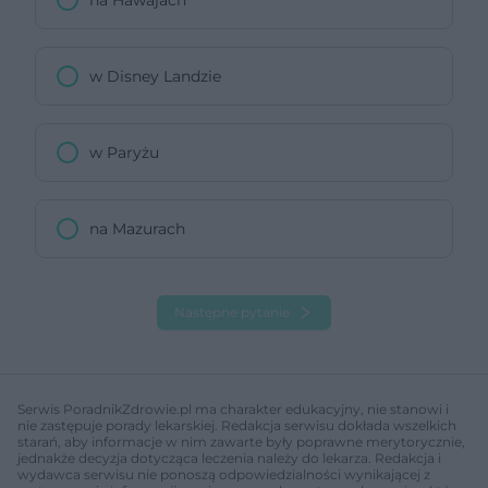
w Disney Landzie
w Paryżu
na Mazurach
Następne pytanie
Serwis PoradnikZdrowie.pl ma charakter edukacyjny, nie stanowi i
nie zastępuje porady lekarskiej. Redakcja serwisu dokłada wszelkich
starań, aby informacje w nim zawarte były poprawne merytorycznie,
jednakże decyzja dotycząca leczenia należy do lekarza. Redakcja i
wydawca serwisu nie ponoszą odpowiedzialności wynikającej z