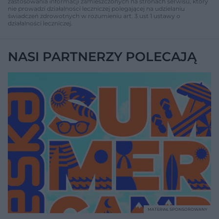
zastosowania informacji zamieszczonych na stronach serwisu, który
nie prowadzi działalności leczniczej polegającej na udzielaniu
świadczeń zdrowotnych w rozumieniu art. 3 ust 1 ustawy o
działalności leczniczej.
NASI PARTNERZY POLECAJĄ
MATERIAŁ SPONSOROWANY