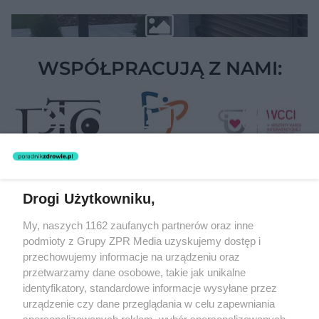
WSPÓŁPRACUJĄ Z NAMI:
Drogi Użytkowniku,
Żaden utwór zamieszczony w serwisie nie może być powielany i
My, naszych 1162 zaufanych partnerów oraz inne
rozpowszechniany lub dalej rozpowszechniany w jakikolwiek sposób
podmioty z Grupy ZPR Media uzyskujemy dostęp i
(w tym także elektroniczny lub mechaniczny) na jakimkolwiek polu
eksploatacji w jakiejkolwiek formie, włącznie z umieszczaniem w
przechowujemy informacje na urządzeniu oraz
Internecie bez pisemnej zgody właściciela praw. Jakiekolwiek użycie
przetwarzamy dane osobowe, takie jak unikalne
lub wykorzystanie utworów w całości lub w części z naruszeniem
identyfikatory, standardowe informacje wysyłane przez
prawa, tzn. bez właściwej zgody, jest zabronione pod groźbą kary i
może być ścigane prawnie.
urządzenie czy dane przeglądania w celu zapewniania
spersonalizowanych reklam, wybór spersonalizowanych