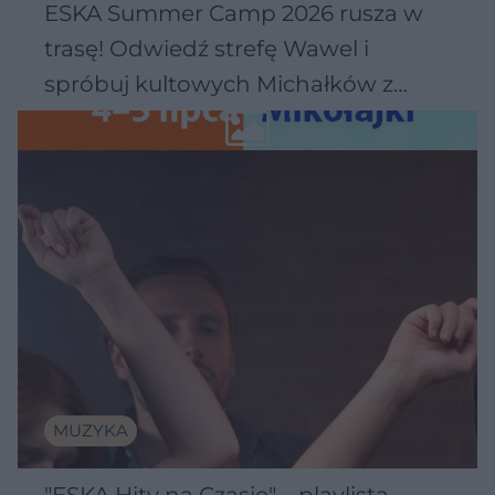
ESKA Summer Camp 2026 rusza w
trasę! Odwiedź strefę Wawel i
spróbuj kultowych Michałków z
Wawelu
MUZYKA
"ESKA Hity na Czasie" – playlista,