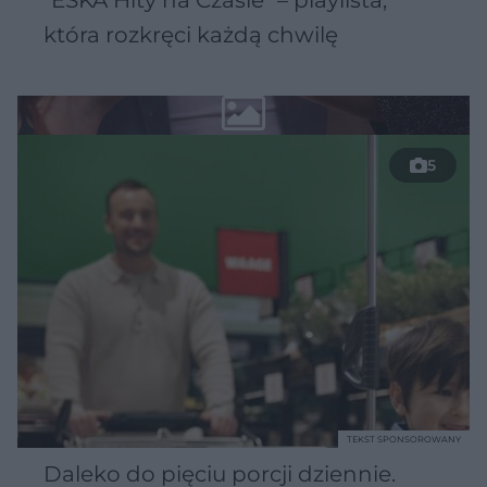
która rozkręci każdą chwilę
5
TEKST SPONSOROWANY
Daleko do pięciu porcji dziennie.