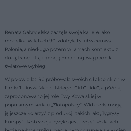
Renata Gabryjelska zaczęła swoją karierę jako
modelka. W latach 90. zdobyła tytuł wicemiss
Polonia, a niedługo potem w ramach kontraktu z
dużą, francuską agencją modelingową podbiła
światowe wybiegi.
W połowie lat. 90 próbowała swoich sił aktorskich w
filmie Juliusza Machulskiego „Girl Guide”, a później
zaproponowano jej rolę Ewy Kowalskiej w
popularnym serialu „Złotopolscy”. Widzowie mogą
ją jeszcze kojarzyć z produkcji, takich jak: „Tygrysy
Europy”, „Rób swoje, ryzyko jest twoje”. Po latach
bycia na świeczniku medialnym odsunęła się w cień