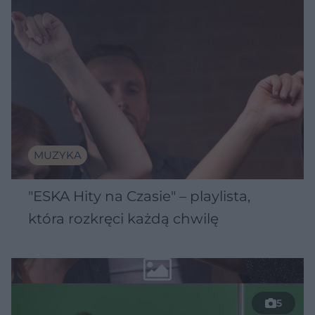
MUZYKA
"ESKA Hity na Czasie" – playlista,
która rozkręci każdą chwilę
5