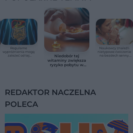
Regularne
Naukowcy znaleźli
wypróżnienia mogą
nietypowe ćwiczenie
zależeć od tej
na bezdech senny.
Niedobór tej
witaminy. Odkrycie
Efekty zaskoczyły
witaminy zwiększa
zaskoczyło
badaczy
ryzyko pobytu w
naukowców
szpitalu. Badanie
objęło 36 tys. osób
REDAKTOR NACZELNA
POLECA