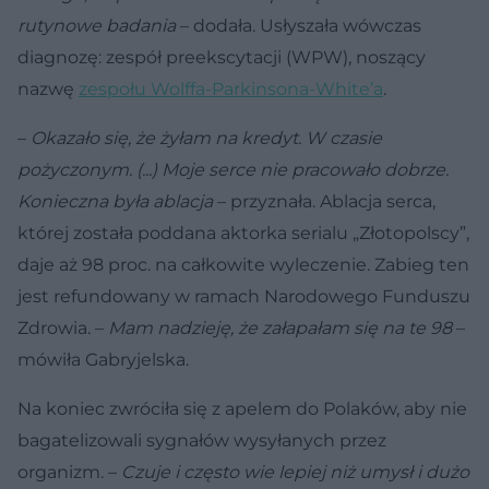
rutynowe badania
– dodała. Usłyszała wówczas
diagnozę: zespół preekscytacji (WPW), noszący
nazwę
zespołu Wolffa-Parkinsona-White’a
.
–
Okazało się, że żyłam na kredyt. W czasie
pożyczonym. (...) Moje serce nie pracowało dobrze.
Konieczna była ablacja
– przyznała. Ablacja serca,
której została poddana aktorka serialu „Złotopolscy”,
daje aż 98 proc. na całkowite wyleczenie. Zabieg ten
jest refundowany w ramach Narodowego Funduszu
Zdrowia. –
Mam nadzieję, że załapałam się na te 98
–
mówiła Gabryjelska.
Na koniec zwróciła się z apelem do Polaków, aby nie
bagatelizowali sygnałów wysyłanych przez
organizm. –
Czuje i często wie lepiej niż umysł i dużo