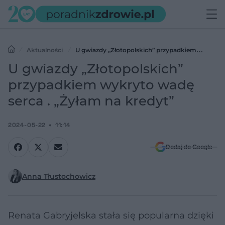
Aktualności
U gwiazdy „Złotopolskich” przypadkiem
wykryto wadę serca . „Żyłam na kredyt”
U gwiazdy „Złotopolskich”
przypadkiem wykryto wadę
serca . „Żyłam na kredyt”
2024-05-22
11:14
Dodaj do Google
Anna Tłustochowicz
Renata Gabryjelska stała się popularna dzięki