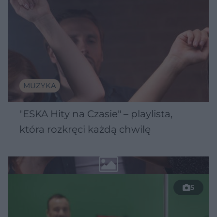
MUZYKA
"ESKA Hity na Czasie" – playlista,
która rozkręci każdą chwilę
5