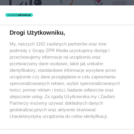
Drogi Użytkowniku,
Żaden utwór zamieszczony w serwisie nie może być powielany i
My, naszych 1162 zaufanych partnerów oraz inne
rozpowszechniany lub dalej rozpowszechniany w jakikolwiek sposób
podmioty z Grupy ZPR Media uzyskujemy dostęp i
(w tym także elektroniczny lub mechaniczny) na jakimkolwiek polu
eksploatacji w jakiejkolwiek formie, włącznie z umieszczaniem w
przechowujemy informacje na urządzeniu oraz
Internecie bez pisemnej zgody właściciela praw. Jakiekolwiek użycie
przetwarzamy dane osobowe, takie jak unikalne
lub wykorzystanie utworów w całości lub w części z naruszeniem
identyfikatory, standardowe informacje wysyłane przez
prawa, tzn. bez właściwej zgody, jest zabronione pod groźbą kary i
może być ścigane prawnie.
urządzenie czy dane przeglądania w celu zapewniania
spersonalizowanych reklam, wybór spersonalizowanych
treści, pomiar reklam i treści, badanie odbiorców oraz
ulepszanie usług. Za zgodą Użytkownika my i Zaufani
Partnerzy możemy używać dokładnych danych
geolokalizacyjnych oraz aktywnie skanować
charakterystykę urządzenia do celów identyfikacji.
O nas
Ponieważ cenimy Twoją prywatność, prosimy o zgodę na
korzystanie z tych technologii poprzez kliknięcie
Informacje prawne