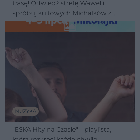
trasę! Odwiedź strefę Wawel i
spróbuj kultowych Michałków z
Wawelu
MUZYKA
"ESKA Hity na Czasie" – playlista,
która rozkręci każdą chwilę