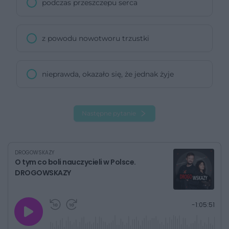
podczas przeszczepu serca
z powodu nowotworu trzustki
nieprawda, okazało się, że jednak żyje
Następne pytanie
DROGOWSKAZY
O tym co boli nauczycieli w Polsce.
DROGOWSKAZY
G
P
P
P
-
1:05:51
r
r
r
o
a
z
z
j
z
e
e