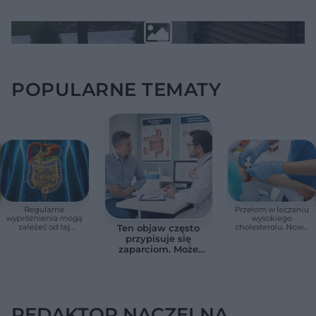
POPULARNE TEMATY
Regularne
Przełom w leczeniu
wypróżnienia mogą
wysokiego
zależeć od tej
cholesterolu. Nowa
Ten objaw często
witaminy. Odkrycie
terapia zmniejszyła
przypisuje się
zaskoczyło
LDL o ponad połowę
zaparciom. Może
naukowców
jednak wskazywać
na chorobę jelita
REDAKTOR NACZELNA