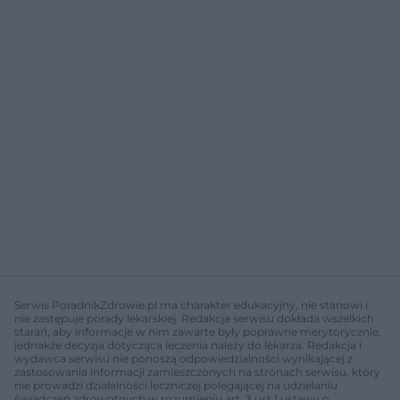
Serwis PoradnikZdrowie.pl ma charakter edukacyjny, nie stanowi i
nie zastępuje porady lekarskiej. Redakcja serwisu dokłada wszelkich
starań, aby informacje w nim zawarte były poprawne merytorycznie,
jednakże decyzja dotycząca leczenia należy do lekarza. Redakcja i
wydawca serwisu nie ponoszą odpowiedzialności wynikającej z
zastosowania informacji zamieszczonych na stronach serwisu, który
nie prowadzi działalności leczniczej polegającej na udzielaniu
świadczeń zdrowotnych w rozumieniu art. 3 ust 1 ustawy o