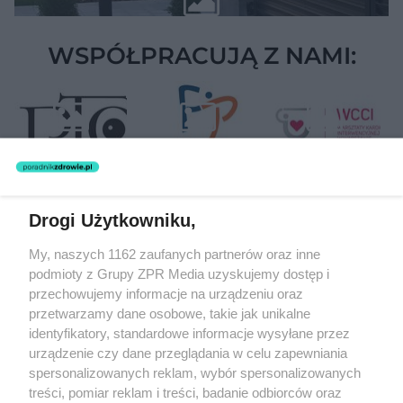
WSPÓŁPRACUJĄ Z NAMI:
Drogi Użytkowniku,
Żaden utwór zamieszczony w serwisie nie może być powielany i
My, naszych 1162 zaufanych partnerów oraz inne
rozpowszechniany lub dalej rozpowszechniany w jakikolwiek sposób
podmioty z Grupy ZPR Media uzyskujemy dostęp i
(w tym także elektroniczny lub mechaniczny) na jakimkolwiek polu
eksploatacji w jakiejkolwiek formie, włącznie z umieszczaniem w
przechowujemy informacje na urządzeniu oraz
Internecie bez pisemnej zgody właściciela praw. Jakiekolwiek użycie
przetwarzamy dane osobowe, takie jak unikalne
lub wykorzystanie utworów w całości lub w części z naruszeniem
identyfikatory, standardowe informacje wysyłane przez
prawa, tzn. bez właściwej zgody, jest zabronione pod groźbą kary i
może być ścigane prawnie.
urządzenie czy dane przeglądania w celu zapewniania
spersonalizowanych reklam, wybór spersonalizowanych
treści, pomiar reklam i treści, badanie odbiorców oraz