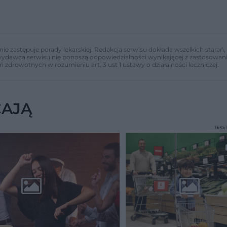
nie zastępuje porady lekarskiej. Redakcja serwisu dokłada wszelkich stara
i wydawca serwisu nie ponoszą odpowiedzialności wynikającej z zastosowani
ń zdrowotnych w rozumieniu art. 3 ust 1 ustawy o działalności leczniczej.
CAJĄ
TEKS