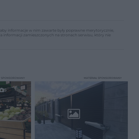
ń, aby informacje w nim zawarte były poprawne merytorycznie,
a informacji zamieszczonych na stronach serwisu, który nie
T SPONSOROWANY
MATERIAŁ SPONSOROWANY
5