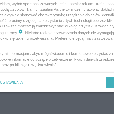
klam, wybór spersonalizowanych treści, pomiar reklam i treści, bad
 zgodą Użytkownika my i Zaufani Partnerzy możemy używać dokład
az aktywnie skanować charakterystykę urządzenia do celów identyfi
ść, prosimy o zgodę na korzystanie z tych technologii poprzez klikn
a i zawsze możesz ją zmienić/wycofać klikając przycisk ustawień pr
ogu strony
. Niektóre rodzaje przetwarzania danych nie wymagaj
iwić się takiemu przetwarzaniu. Preferencje będą miały zastosowanie
szymi informacjami, abyś mógł świadomie i komfortowo korzystać z
gółowe informacje dotyczące przetwarzania Twoich danych znajdzi
s
oraz po kliknięciu w „Ustawienia”.
awirusa, to będziesz chciał się szybko nią
USTAWIENIA