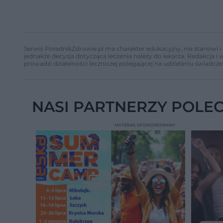
Serwis PoradnikZdrowie.pl ma charakter edukacyjny, nie stanowi i 
jednakże decyzja dotycząca leczenia należy do lekarza. Redakcja 
prowadzi działalności leczniczej polegającej na udzielaniu świadcze
NASI PARTNERZY POLE
MATERIAŁ SPONSOROWANY