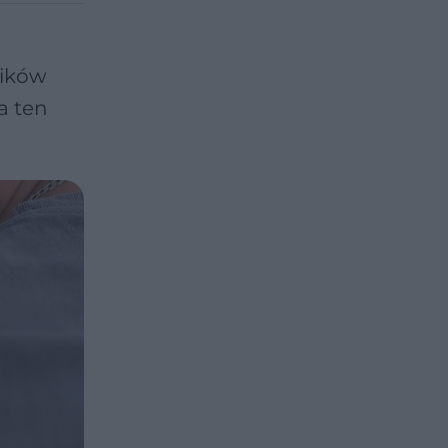
ników
a ten