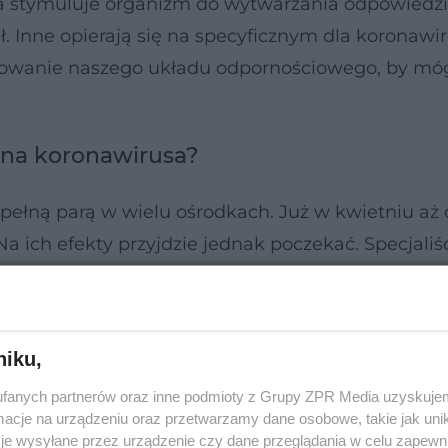
ra stymuluje organizm do wytwarzania odpowiedzi
ł. Inne opierają się na specyficznym dla koronawi
enowanie naszego układu odpornościowego, by mó
 na koronawirusa?
pełną parą w wielu ośrodkach. Już w kwietniu aż 
a ich efekty przyjdzie jednak poczekać. Specjaliś
ątkowe testy pozytywnie, to i tak będziemy mogli z 
rci twierdzą, że będzie to najszybciej wprowadzona
niku,
fanych partnerów oraz inne podmioty z Grupy ZPR Media uzyskujem
cje na urządzeniu oraz przetwarzamy dane osobowe, takie jak unika
je wysyłane przez urządzenie czy dane przeglądania w celu zapewn