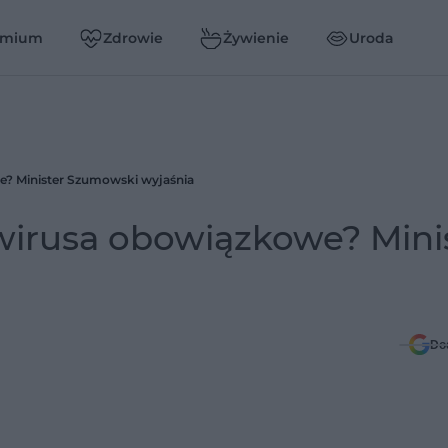
emium
Zdrowie
Żywienie
Uroda
e? Minister Szumowski wyjaśnia
wirusa obowiązkowe? Mini
Do