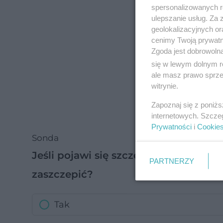
spersonalizowanych re
ulepszanie usług. Za
geolokalizacyjnych or
cenimy Twoją prywatno
Zgoda jest dobrowoln
się w lewym dolnym r
ale masz prawo sprzec
witrynie.
Zapoznaj się z poniż
internetowych. Szcze
Prywatności
i
Cookie
Sonda
Jeśli pojawi się szczepionka na koron
PARTNERZY
zaszczepić?
Tak