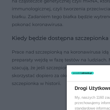
na cząsteczce genetycznej czyli mRNA, któ
immunologicznej, czyli tworzenia przeciwcia
białku. Zadaniem tego białka będzie wytr
pokonać koronawirusa.
Kiedy będzie dostępna szczepionka
Prace nad szczepionką na koronawirusa idą 
preparaty wejdą w fazę testów na ludziach. N
szacują, że jeśli szczepionka przejdzie pocz
skorzystać dopiero za około rok. I tak ekspe
szczepionka w historii.
Drogi Użytkow
My, naszych 1160 zau
przechowujemy informa
standardowe informac