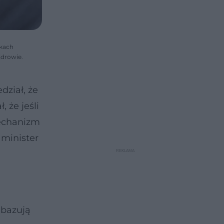
zkach
Zdrowie.
ział, że
 że jeśli
mechanizm
 minister
 bazują