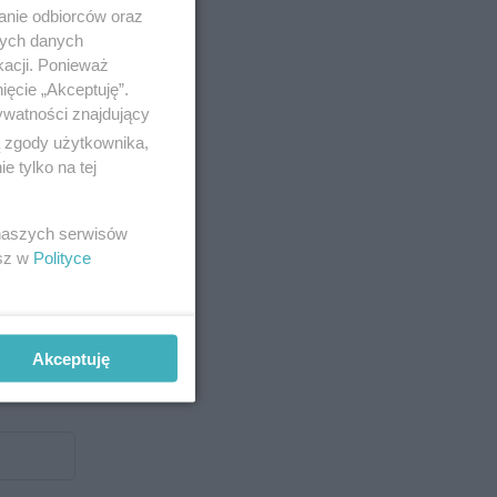
anie odbiorców oraz
nych danych
kacji. Ponieważ
ięcie „Akceptuję”.
ywatności znajdujący
ą zgody użytkownika,
 tylko na tej
 naszych serwisów
esz w
Polityce
Akceptuję