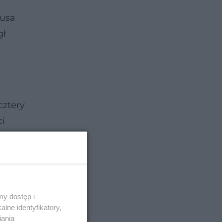
rusa
gł
cztery
ci
niej
y dostęp i
lne identyfikatory,
iania