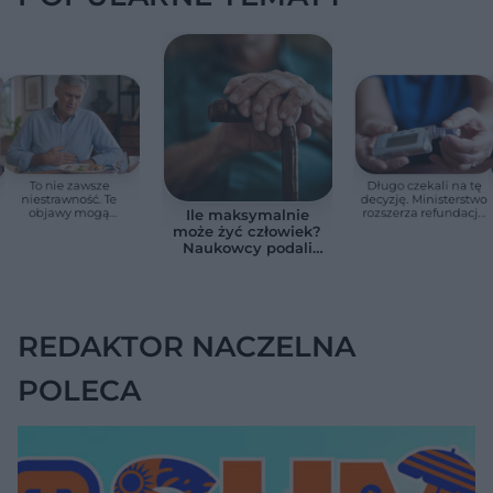
To nie zawsze
Długo czekali na tę
niestrawność. Te
decyzję. Ministerstwo
objawy mogą
rozszerza refundację
Ile maksymalnie
wskazywać na raka
pomp insulinowych
może żyć człowiek?
trzustki
Naukowcy podali
zaskakującą liczbę
REDAKTOR NACZELNA
POLECA