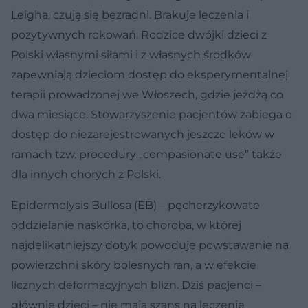
Leigha, czują się bezradni. Brakuje leczenia i
pozytywnych rokowań. Rodzice dwójki dzieci z
Polski własnymi siłami i z własnych środków
zapewniają dzieciom dostęp do eksperymentalnej
terapii prowadzonej we Włoszech, gdzie jeżdżą co
dwa miesiące. Stowarzyszenie pacjentów zabiega o
dostęp do niezarejestrowanych jeszcze leków w
ramach tzw. procedury „compasionate use” także
dla innych chorych z Polski.
Epidermolysis Bullosa (EB) – pęcherzykowate
oddzielanie naskórka, to choroba, w której
najdelikatniejszy dotyk powoduje powstawanie na
powierzchni skóry bolesnych ran, a w efekcie
licznych deformacyjnych blizn. Dziś pacjenci –
głównie dzieci – nie mają szans na leczenie