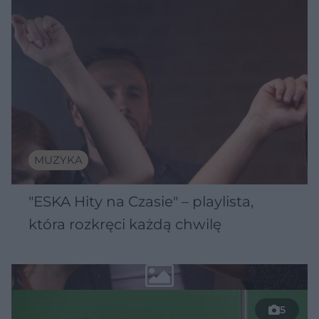
MUZYKA
"ESKA Hity na Czasie" – playlista,
która rozkręci każdą chwilę
5