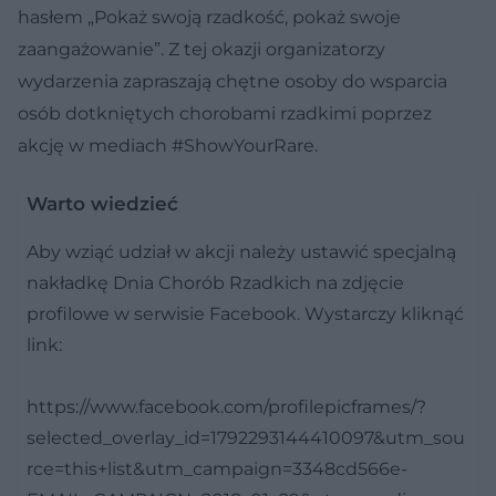
hasłem „Pokaż swoją rzadkość, pokaż swoje
zaangażowanie”. Z tej okazji organizatorzy
wydarzenia zapraszają chętne osoby do wsparcia
osób dotkniętych chorobami rzadkimi poprzez
akcję w mediach #ShowYourRare.
Warto wiedzieć
Aby wziąć udział w akcji należy ustawić specjalną
nakładkę Dnia Chorób Rzadkich na zdjęcie
profilowe w serwisie Facebook. Wystarczy kliknąć
link:
https://www.facebook.com/profilepicframes/?
selected_overlay_id=1792293144410097&utm_sou
rce=this+list&utm_campaign=3348cd566e-