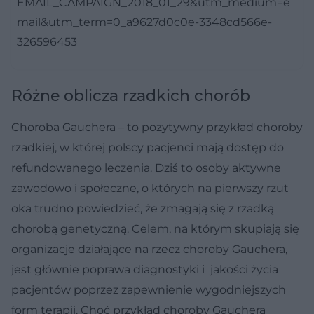
EMAIL_CAMPAIGN_2018_01_29&utm_medium=e
mail&utm_term=0_a9627d0c0e-3348cd566e-
326596453
Różne oblicza rzadkich chorób
Choroba Gauchera – to pozytywny przykład choroby
rzadkiej, w której polscy pacjenci mają dostęp do
refundowanego leczenia. Dziś to osoby aktywne
zawodowo i społeczne, o których na pierwszy rzut
oka trudno powiedzieć, że zmagają się z rzadką
chorobą genetyczną. Celem, na którym skupiają się
organizacje działające na rzecz choroby Gauchera,
jest głównie poprawa diagnostyki i jakości życia
pacjentów poprzez zapewnienie wygodniejszych
form terapii. Choć przykład choroby Gauchera