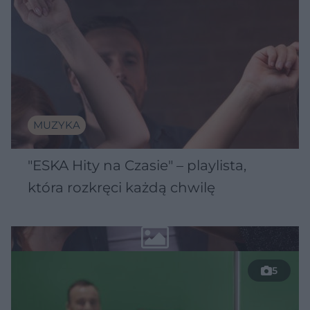
MUZYKA
"ESKA Hity na Czasie" – playlista,
która rozkręci każdą chwilę
5