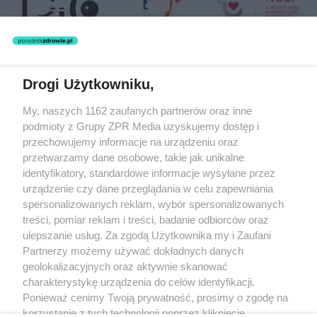
Drogi Użytkowniku,
Żaden utwór zamieszczony w serwisie nie może być powielany i
My, naszych 1162 zaufanych partnerów oraz inne
rozpowszechniany lub dalej rozpowszechniany w jakikolwiek sposób
(w tym także elektroniczny lub mechaniczny) na jakimkolwiek polu
podmioty z Grupy ZPR Media uzyskujemy dostęp i
eksploatacji w jakiejkolwiek formie, włącznie z umieszczaniem w
przechowujemy informacje na urządzeniu oraz
Internecie bez pisemnej zgody właściciela praw. Jakiekolwiek użycie
przetwarzamy dane osobowe, takie jak unikalne
lub wykorzystanie utworów w całości lub w części z naruszeniem
prawa, tzn. bez właściwej zgody, jest zabronione pod groźbą kary i
identyfikatory, standardowe informacje wysyłane przez
może być ścigane prawnie.
urządzenie czy dane przeglądania w celu zapewniania
spersonalizowanych reklam, wybór spersonalizowanych
treści, pomiar reklam i treści, badanie odbiorców oraz
ulepszanie usług. Za zgodą Użytkownika my i Zaufani
Partnerzy możemy używać dokładnych danych
geolokalizacyjnych oraz aktywnie skanować
charakterystykę urządzenia do celów identyfikacji.
O nas
Ponieważ cenimy Twoją prywatność, prosimy o zgodę na
korzystanie z tych technologii poprzez kliknięcie
Informacje prawne