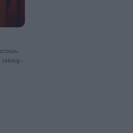
szczepu
 zabieg –