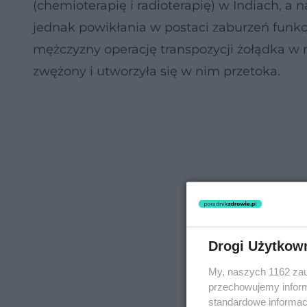
(chemioterapię i radioterapię) w Indiach, a 
jednak powikłania w postaci zaburzeń funk
mężczyzny operację transpozycji żołądka w mi
zwężony i utworzyła się w nim przetoka.
Drogi Użytkow
My, naszych 1162 zau
przechowujemy informa
standardowe informac