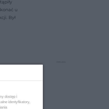
tąpiły
ykonać u
cji. Był
y dostęp i
lne identyfikatory,
iania