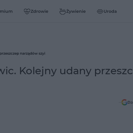
emium
Zdrowie
Żywienie
Uroda
 przeszczep narządów szyi
wic. Kolejny udany przesz
Do