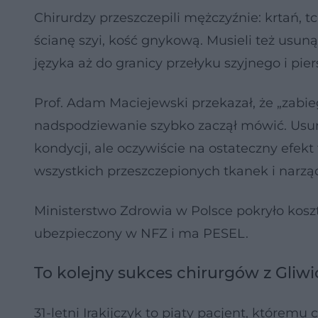
Chirurdzy przeszczepili mężczyźnie: krtań, tc
ścianę szyi, kość gnykową. Musieli też usuną
języka aż do granicy przełyku szyjnego i pie
Prof. Adam Maciejewski przekazał, że „zabie
nadspodziewanie szybko zaczął mówić. Usunę
kondycji, ale oczywiście na ostateczny efekt
wszystkich przeszczepionych tkanek i narzą
Ministerstwo Zdrowia w Polsce pokryło koszt
ubezpieczony w NFZ i ma PESEL.
To kolejny sukces chirurgów z Gliwi
31-letni Irakijczyk to piąty pacjent, któremu 