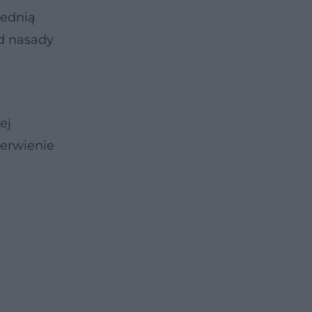
zednią
od nasady
ej
nerwienie