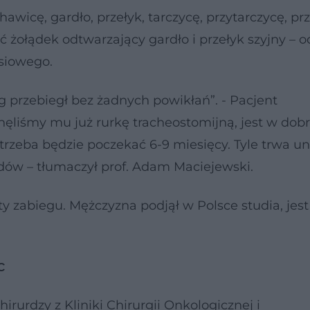
hawicę, gardło, przełyk, tarczycę, przytarczycę, pr
ć żołądek odtwarzający gardło i przełyk szyjny – 
rsiowego.
g przebiegł bez żadnych powikłań”. - Pacjent
liśmy mu już rurkę tracheostomijną, jest w dobr
 trzeba będzie poczekać 6-9 miesięcy. Tyle trwa u
dów – tłumaczył prof. Adam Maciejewski.
y zabiegu. Mężczyzna podjął w Polsce studia, jest
c
chirurdzy z Kliniki Chirurgii Onkologicznej i