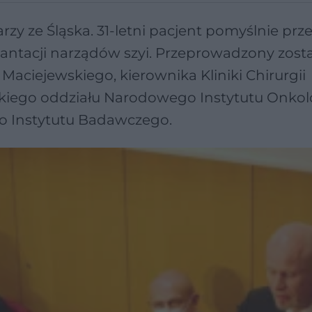
zy ze Śląska. 31-letni pacjent pomyślnie prz
lantacji narządów szyi. Przeprowadzony zosta
aciejewskiego, kierownika Kliniki Chirurgii
ckiego oddziału Narodowego Instytutu Onkolo
o Instytutu Badawczego.