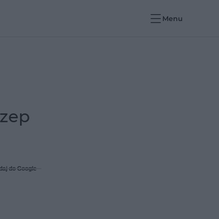
Menu
czep
daj do Google