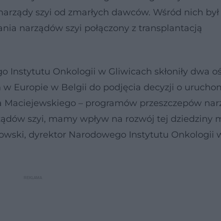
narządy szyi od zmarłych dawców. Wśród nich był 
iania narządów szyi połączony z transplantacją
 Instytutu Onkologii w Gliwicach skłoniły dwa o
w Europie w Belgii do podjęcia decyzji o urucho
ama Maciejewskiego – programów przeszczepów na
arządów szyi, mamy wpływ na rozwój tej dziedziny
adowski, dyrektor Narodowego Instytutu Onkologii 