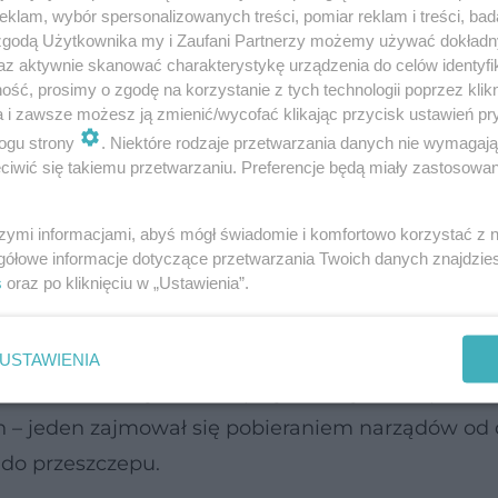
klam, wybór spersonalizowanych treści, pomiar reklam i treści, bad
nt oddychał przez rurkę tracheostomijną, nie mówi
 zgodą Użytkownika my i Zaufani Partnerzy możemy używać dokład
, ale cały czas się zachłystywał wskutek cofania s
az aktywnie skanować charakterystykę urządzenia do celów identyfi
ść, prosimy o zgodę na korzystanie z tych technologii poprzez klikn
.
a i zawsze możesz ją zmienić/wycofać klikając przycisk ustawień pr
ogu strony
. Niektóre rodzaje przetwarzania danych nie wymagaj
 mediów społecznościowych dowiedział się, że w
iwić się takiemu przetwarzaniu. Preferencje będą miały zastosowanie
h są wykonywane przeszczepy narządów szyi prze
skiego.
szymi informacjami, abyś mógł świadomie i komfortowo korzystać z
gółowe informacje dotyczące przetwarzania Twoich danych znajdzi
s
oraz po kliknięciu w „Ustawienia”.
biegu transplantacji narządów szyi. Operacja odby
USTAWIENIA
gażowane zostały dwa zespoły lekarzy, które praco
 – jeden zajmował się pobieraniem narządów od 
 do przeszczepu.