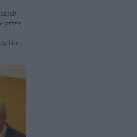
eszedł
ł przez
gii im.