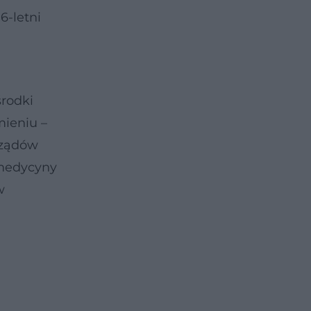
6-letni
środki
mieniu –
rządów
 medycyny
w