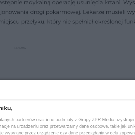
następnie radykalną operację usunięcia krtani. Wys
cjonowania drogi pokarmowej. Lekarze musieli w
ejscu przełyku, który nie spełniał określonej funk
niku,
fanych partnerów oraz inne podmioty z Grupy ZPR Media uzyskujem
cje na urządzeniu oraz przetwarzamy dane osobowe, takie jak unika
je wysyłane przez urządzenie czy dane przeglądania w celu zapewn