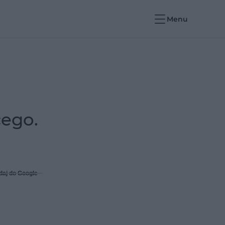
Menu
cego.
daj do Google