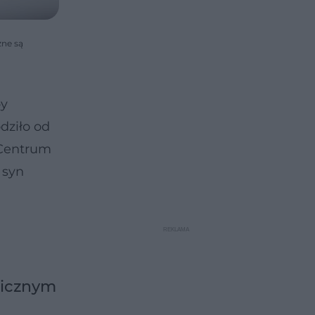
zne są
by
dziło od
 Centrum
 syn
nicznym