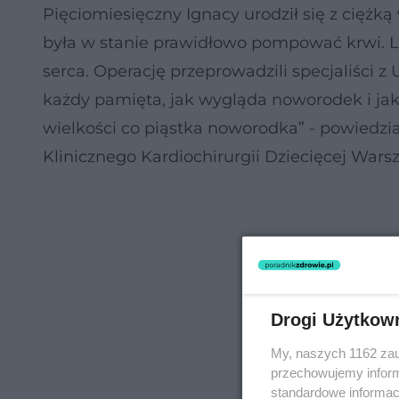
Pięciomiesięczny Ignacy urodził się z cięż
była w stanie prawidłowo pompować krwi. Le
serca. Operację przeprowadzili specjaliści
każdy pamięta, jak wygląda noworodek i jak 
wielkości co piąstka noworodka” - powiedzia
Klinicznego Kardiochirurgii Dziecięcej Wa
Drogi Użytkow
My, naszych 1162 zau
przechowujemy informa
standardowe informac