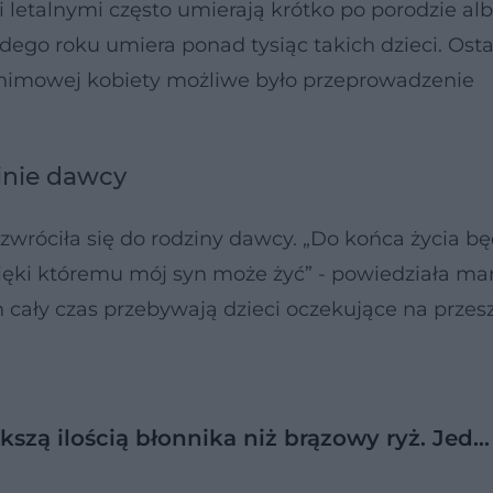
 letalnymi często umierają krótko po porodzie alb
żdego roku umiera ponad tysiąc takich dzieci. Ost
nonimowej kobiety możliwe było przeprowadzenie
inie dawcy
 zwróciła się do rodziny dawcy. „Do końca życia b
, dzięki któremu mój syn może żyć” - powiedziała m
 cały czas przebywają dzieci oczekujące na przes
kszą ilością błonnika niż brązowy ryż. Jed…