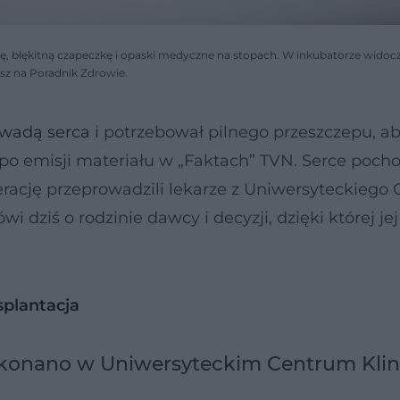
, błękitną czapeczkę i opaski medyczne na stopach. W inkubatorze widoc
sz na Poradnik Zdrowie.
ą wadą serca
i potrzebował pilnego przeszczepu, a
 po emisji materiału w „Faktach” TVN. Serce pocho
erację przeprowadzili lekarze z Uniwersyteckiego
dziś o rodzinie dawcy i decyzji, dzięki której jej
splantacja
ykonano w Uniwersyteckim Centrum Kli