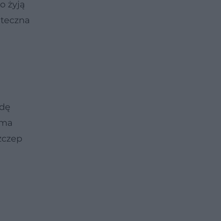
o żyją
ateczna
ędę
ama
zczep