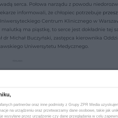
ką wadą serca. Połowa narządu z powodu niedorozw
karze informowali, że chłopiec potrzebuje
przes
 z Uniwersyteckiego Centrum Klinicznego w Warszaw
malutką ma piąstkę, to serce jest dokładnie tej 
ł dr Michał Buczyński, zastępca kierownika Oddzi
rszawskiego Uniwersytetu Medycznego.
niku,
fanych partnerów oraz inne podmioty z Grupy ZPR Media uzyskujem
cje na urządzeniu oraz przetwarzamy dane osobowe, takie jak unika
je wysyłane przez urządzenie czy dane przeglądania w celu zapewn