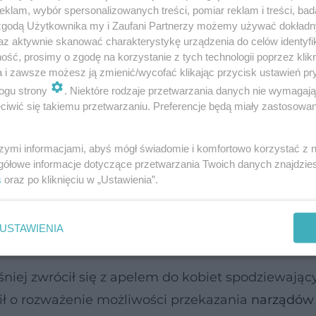
klam, wybór spersonalizowanych treści, pomiar reklam i treści, bad
 zgodą Użytkownika my i Zaufani Partnerzy możemy używać dokład
az aktywnie skanować charakterystykę urządzenia do celów identyfi
ść, prosimy o zgodę na korzystanie z tych technologii poprzez klikn
ę po emisji materiału TVN
a i zawsze możesz ją zmienić/wycofać klikając przycisk ustawień pr
ogu strony
. Niektóre rodzaje przetwarzania danych nie wymagaj
iwić się takiemu przetwarzaniu. Preferencje będą miały zastosowanie
na początku kwietnia. Karolina Droździel przekaz
eriału, a przeszczep wykonano tydzień później. S
szymi informacjami, abyś mógł świadomie i komfortowo korzystać z
rodzie. „Dawcą był noworodek, który zmarł na rę
gółowe informacje dotyczące przetwarzania Twoich danych znajdzi
zyk, kierownik Kliniki Chirurgii Serca, Klatki Pier
s
oraz po kliknięciu w „Ustawienia”.
etu Medycznego.
USTAWIENIA
awcą serca
niej zwrócił się z apelem do kobiet spodziewając
sił o rozważenie możliwości przekazania
narządów