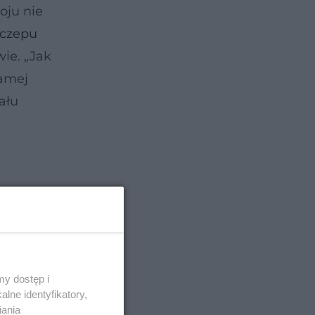
oju nie
zczepu
ie. „Jak
samej
ału
y dostęp i
lne identyfikatory,
iania