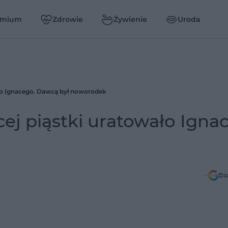
emium
Zdrowie
Żywienie
Uroda
wało Ignacego. Dawcą był noworodek
cej piąstki uratowało Igna
Do