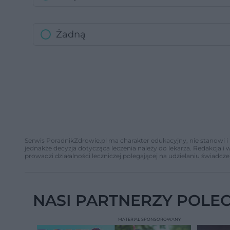
Żadną
Serwis PoradnikZdrowie.pl ma charakter edukacyjny, nie stanowi i 
jednakże decyzja dotycząca leczenia należy do lekarza. Redakcja 
prowadzi działalności leczniczej polegającej na udzielaniu świadcze
NASI PARTNERZY POLE
MATERIAŁ SPONSOROWANY