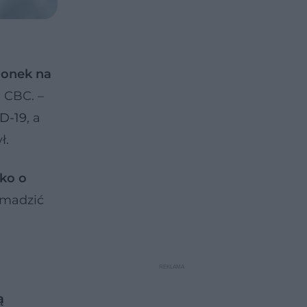
ionek na
 CBC. –
D-19
, a
ł.
lko o
omadzić
ą