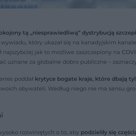
okojony tą „niesprawiedliwą” dystrybucją szczep
s wywiadu, który ukazał się na kanadyjskim kanale
ał najszybciej jak to możliwe zaszczepiony na
COVI
ć uznane za globalne dobro publiczne – zaznaczy
erres poddał
krytyce bogate kraje, które dbają ty
 swoich obywateli. Według niego nie ma sensu gr
i
 wysoko rozwiniętych o to, aby
podzieliły się części