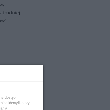
wy
 trudniej
ów”
y dostęp i
lne identyfikatory,
iania