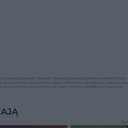
nie zastępuje porady lekarskiej. Redakcja serwisu dokłada wszelkich stara
i wydawca serwisu nie ponoszą odpowiedzialności wynikającej z zastosowani
ń zdrowotnych w rozumieniu art. 3 ust 1 ustawy o działalności leczniczej.
CAJĄ
TEKS