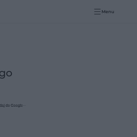
Menu
ego
daj do Google