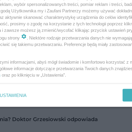
klam, wybór spersonalizowanych treści, pomiar reklam i treści, bad
leży od możliwości zaszczepienia populacji na 
 zgodą Użytkownika my i Zaufani Partnerzy możemy używać dokład
az aktywnie skanować charakterystykę urządzenia do celów identyfi
s został zapytany też o ewentualne
wprowadzeni
ść, prosimy o zgodę na korzystanie z tych technologii poprzez klikn
nim zostanie podjęta jakakolwiek decyzja, ta kwe
a i zawsze możesz ją zmienić/wycofać klikając przycisk ustawień pr
ogu strony
. Niektóre rodzaje przetwarzania danych nie wymagaj
sprawiedliwa dla wszystkich krajów”. - Najgorsze j
iwić się takiemu przetwarzaniu. Preferencje będą miały zastosowanie
. może to oznaczać, że niektórzy ludzie będą mogli
o, a nie rozwijającego się świata – podsumował.
szymi informacjami, abyś mógł świadomie i komfortowo korzystać z
gółowe informacje dotyczące przetwarzania Twoich danych znajdzi
s
oraz po kliknięciu w „Ustawienia”.
USTAWIENIA
t apel do ozdrowieńców
mia? Doktor Grzesiowski odpowiada