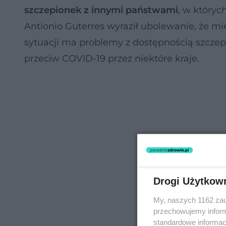
szczepionek z innymi państwami
, w któryc
Antionio Guterres wyraził ubolewanie, że 
sytuacji ma problemy z dostępnością szcze
przeciw COVID-19 przez niektóre kraje.
Drogi Użytkow
My, naszych 1162 zau
przechowujemy informa
standardowe informac