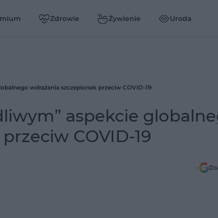
emium
Zdrowie
Żywienie
Uroda
lobalnego wdrażania szczepionek przeciw COVID-19
dliwym” aspekcie globaln
 przeciw COVID-19
Do