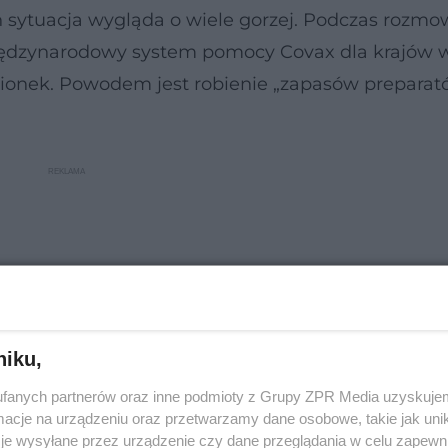
h sytuacja wygląda o wiele gorzej. Podczas rozmo
międzynarodowy system pomocy Covax dla krajów w
pionek. Powodem jest robienie „zapasów preparat
niku,
fanych partnerów oraz inne podmioty z Grupy ZPR Media uzyskujem
cje na urządzeniu oraz przetwarzamy dane osobowe, takie jak unika
je wysyłane przez urządzenie czy dane przeglądania w celu zapewn