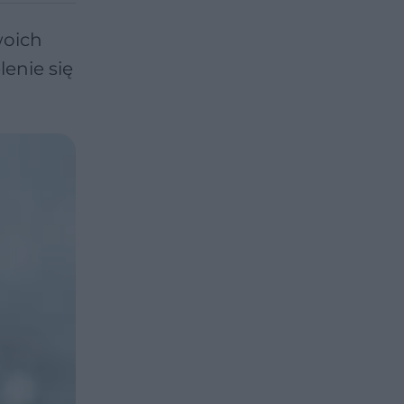
woich
enie się