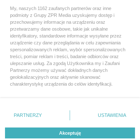
Żaden utwór zamieszczony w serwisie nie może być powielany i
My, naszych 1162 zaufanych partnerów oraz inne
rozpowszechniany lub dalej rozpowszechniany w jakikolwiek sposób
podmioty z Grupy ZPR Media uzyskujemy dostęp i
(w tym także elektroniczny lub mechaniczny) na jakimkolwiek polu
eksploatacji w jakiejkolwiek formie, włącznie z umieszczaniem w
przechowujemy informacje na urządzeniu oraz
Internecie bez pisemnej zgody właściciela praw. Jakiekolwiek użycie
przetwarzamy dane osobowe, takie jak unikalne
lub wykorzystanie utworów w całości lub w części z naruszeniem
identyfikatory, standardowe informacje wysyłane przez
prawa, tzn. bez właściwej zgody, jest zabronione pod groźbą kary i
może być ścigane prawnie.
urządzenie czy dane przeglądania w celu zapewniania
spersonalizowanych reklam, wybór spersonalizowanych
treści, pomiar reklam i treści, badanie odbiorców oraz
ulepszanie usług. Za zgodą Użytkownika my i Zaufani
Partnerzy możemy używać dokładnych danych
geolokalizacyjnych oraz aktywnie skanować
charakterystykę urządzenia do celów identyfikacji.
O nas
Ponieważ cenimy Twoją prywatność, prosimy o zgodę na
korzystanie z tych technologii poprzez kliknięcie
Informacje prawne
„Akceptuję”. Zgoda jest dobrowolna i zawsze możesz ją
zmienić/wycofać klikając przycisk ustawień prywatności
Nasze serwisy
PARTNERZY
USTAWIENIA
znajdujący się w lewym dolnym rogu strony
. Niektóre
© 2026 Grupa ZPR Media
rodzaje przetwarzania danych nie wymagają zgody
Akceptuję
użytkownika, ale masz prawo sprzeciwić się takiemu