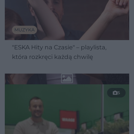
MUZYKA
"ESKA Hity na Czasie" – playlista,
która rozkręci każdą chwilę
5