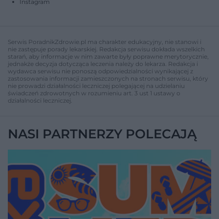
Instagram
Serwis PoradnikZdrowie.pl ma charakter edukacyjny, nie stanowi i
nie zastępuje porady lekarskiej. Redakcja serwisu dokłada wszelkich
starań, aby informacje w nim zawarte były poprawne merytorycznie,
jednakże decyzja dotycząca leczenia należy do lekarza. Redakcja i
wydawca serwisu nie ponoszą odpowiedzialności wynikającej z
zastosowania informacji zamieszczonych na stronach serwisu, który
nie prowadzi działalności leczniczej polegającej na udzielaniu
świadczeń zdrowotnych w rozumieniu art. 3 ust 1 ustawy o
działalności leczniczej.
NASI PARTNERZY POLECAJĄ