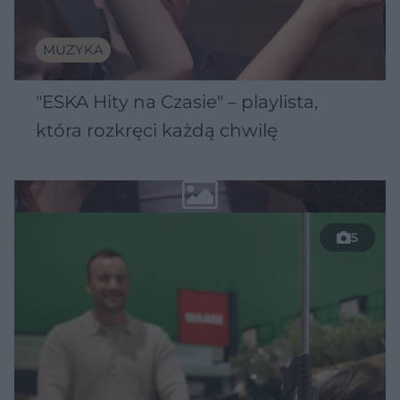
MUZYKA
"ESKA Hity na Czasie" – playlista,
która rozkręci każdą chwilę
5