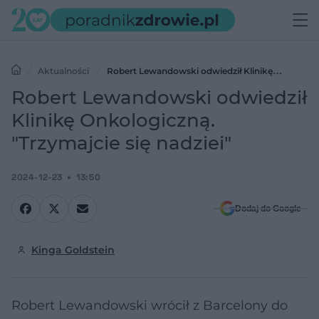
Aktualności
Robert Lewandowski odwiedził Klinikę
Onkologiczną. "Trzymajcie się nadziei"
Robert Lewandowski odwiedził
Klinikę Onkologiczną.
"Trzymajcie się nadziei"
2024-12-23
13:50
Dodaj do Google
Kinga Goldstein
Robert Lewandowski wrócił z Barcelony do