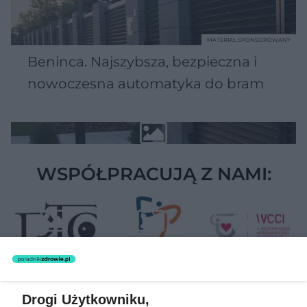
MATERIAŁ SPONSOROWANY
Beninca. Najszybsza, bezpieczna i
nowoczesna automatyka do bram
WSPÓŁPRACUJĄ Z NAMI:
Drogi Użytkowniku,