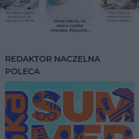
Ten objaw często
Trzy rzeczy w
przypisuje się
średnim wieku
zaparciom. Może
mogą oddalić
Dwaj bracia, ta
jednak wskazywać
demencję o prawie
sama ciężka
na chorobę jelita
13 lat. Naukowcy
choroba. Wszystko
wskazali kluczowe
zmieniają jedne
czynniki
urodziny
REDAKTOR NACZELNA
POLECA